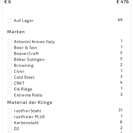
€
6
€
476
Teuerste
Meistverkauft
69
Auf Lager
Alphabetisch
Marken
1
Antonini Knives Italy
1
Bear & Son
5
BeaverCraft
5
Böker Solingen
2
Browning
1
Civivi
3
Cold Steel
4
CRKT
1
Elk Ridge
3
Extrema Ratio
1
F.Dick Germany
Material der Klinge
3
FKMD
31
rostfrei Stahl
1
Flexcut
1
rostfreier PLUS
52
Gerber
8
Karbonstahl
1
Kanetsune
2
D2
1
Lansky