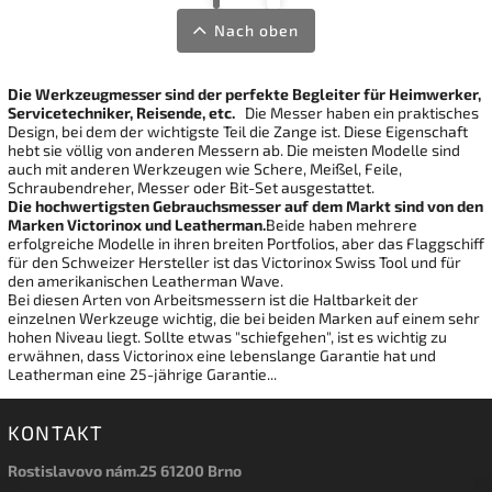
Nach oben
Die Werkzeugmesser sind der perfekte Begleiter für Heimwerker,
Servicetechniker, Reisende, etc.
Die Messer haben ein praktisches
Design, bei dem der wichtigste Teil die Zange ist. Diese Eigenschaft
hebt sie völlig von anderen Messern ab. Die meisten Modelle sind
auch mit anderen Werkzeugen wie Schere, Meißel, Feile,
Schraubendreher, Messer oder Bit-Set ausgestattet.
Die hochwertigsten Gebrauchsmesser auf dem Markt sind von den
Marken Victorinox und Leatherman.
Beide haben mehrere
erfolgreiche Modelle in ihren breiten Portfolios, aber das Flaggschiff
für den Schweizer Hersteller ist das Victorinox Swiss Tool und für
den amerikanischen Leatherman Wave.
Bei diesen Arten von Arbeitsmessern ist die Haltbarkeit der
einzelnen Werkzeuge wichtig, die bei beiden Marken auf einem sehr
hohen Niveau liegt. Sollte etwas "schiefgehen", ist es wichtig zu
erwähnen, dass Victorinox eine lebenslange Garantie hat und
Leatherman eine 25-jährige Garantie...
KONTAKT
Rostislavovo nám.25 61200 Brno