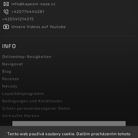
info
@
kapesni-noze.cz
+420774444281
+420541214375
Unsere Videos auf Youtube
INFO
Onlineshop-Neuigkeiten
Navigovat
Blog
Recenze
Návody
Loyalitätsprogramm
Bedingungen und Konditionen
Schutz personenbezogener Daten
Verkaufte Marken
☀️Vom **3. bis 14. August 2026** bleibt unser
Tento web používá soubory cookie. Dalším procházením tohoto
Unternehmen wegen **Betriebsurlaubs**