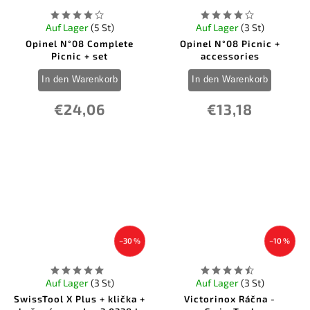
Auf Lager
(5 St)
Auf Lager
(3 St)
Opinel N°08 Complete
Opinel N°08 Picnic +
Picnic + set
accessories
In den Warenkorb
In den Warenkorb
€24,06
€13,18
–30 %
–10 %
Auf Lager
(3 St)
Auf Lager
(3 St)
SwissTool X Plus + klička +
Victorinox Ráčna -