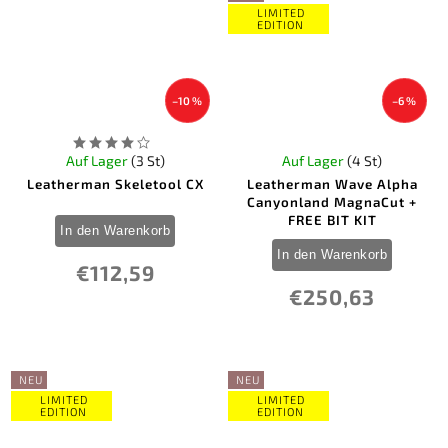
LIMITED
EDITION
–10 %
–6 %
Auf Lager
(3 St)
Auf Lager
(4 St)
Leatherman Skeletool CX
Leatherman Wave Alpha
Canyonland MagnaCut +
FREE BIT KIT
In den Warenkorb
In den Warenkorb
€112,59
€250,63
NEU
NEU
LIMITED
LIMITED
EDITION
EDITION