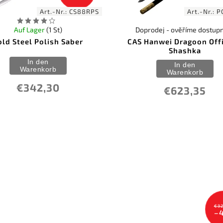
Art.-Nr.:
CS88RPS
Art.-Nr.:
P
Auf Lager
(1 St)
Doprodej - ověříme dostup
old Steel Polish Saber
CAS Hanwei Dragoon Offi
Shashka
In den
In den
Warenkorb
Warenkorb
€342,30
€623,35
€32
–