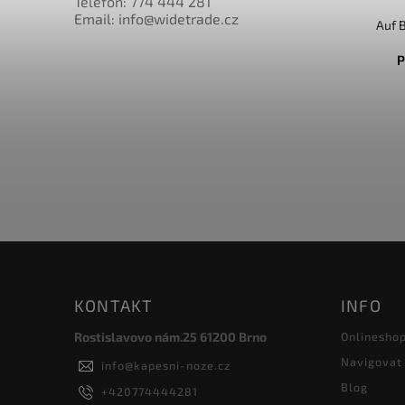
Telefon: 774 444 281
Email: info@widetrade.cz
Auf 
P
KONTAKT
INFO
Rostislavovo nám.25 61200 Brno
Onlinesho
Navigovat
info
@
kapesni-noze.cz
Blog
+420774444281