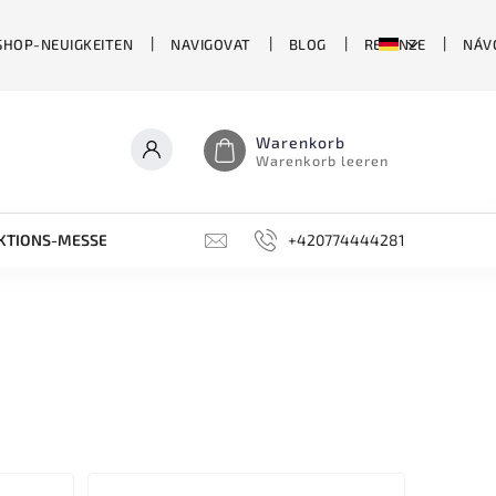
SHOP-NEUIGKEITEN
NAVIGOVAT
BLOG
RECENZE
NÁV
Warenkorb
Warenkorb leeren
KTIONS-MESSER
LIMITIERTE EDITIONEN
+420774444281
SCHLEIFSTEIN