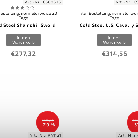
Art.-Nr.:
CS88STS
Art.-Nr.:
C
Bestellung, normalerweise 20
Auf Bestellung, normalerwei
Tage
Tage
d Steel Shamshir Sword
Cold Steel U.S. Cavalry 
In den
In den
Warenkorb
Warenkorb
€277,32
€314,56
€162,09
€16
–20 %
–3
Art.-Nr.:
PA1121
Art.-Nr.: