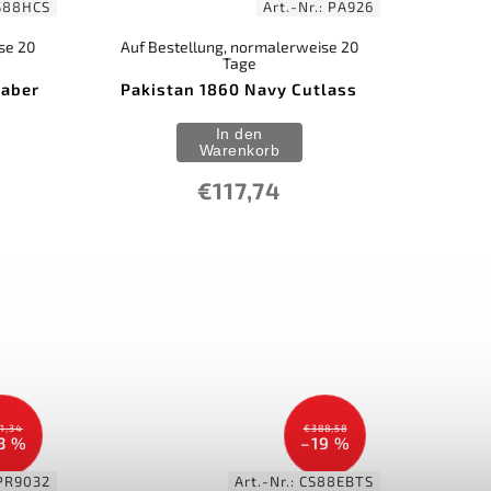
S88HCS
Art.-Nr.:
PA926
se 20
Auf Bestellung, normalerweise 20
Tage
Saber
Pakistan 1860 Navy Cutlass
In den
Warenkorb
€117,74
1,34
€388,58
3 %
–19 %
PR9032
Art.-Nr.:
CS88EBTS