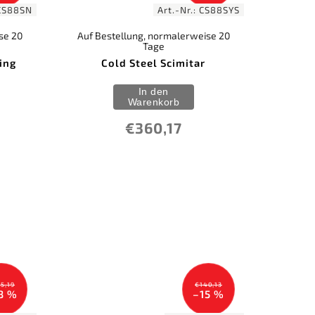
CS88SN
Art.-Nr.:
CS88SYS
se 20
Auf Bestellung, normalerweise 20
Tage
ing
Cold Steel Scimitar
In den
Warenkorb
€360,17
5,19
€140,13
8 %
–15 %