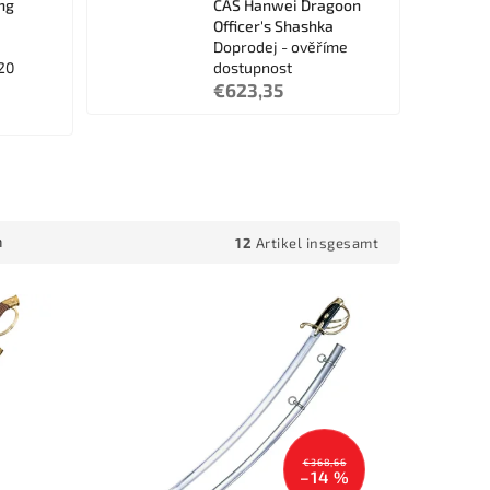
ng
CAS Hanwei Dragoon
Officer's Shashka
Doprodej - ověříme
20
dostupnost
€623,35
12
Artikel insgesamt
h
€368,66
–14 %