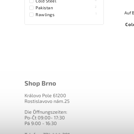
Cold Steel
2
Pakistan
Auf 
1
Rawlings
Col
Shop Brno
Královo Pole 61200
Rostislavovo nám.25
Die Öffnungszeiten:
Po-Čt 09:00- 17:30
Pá 9:00 - 16:30