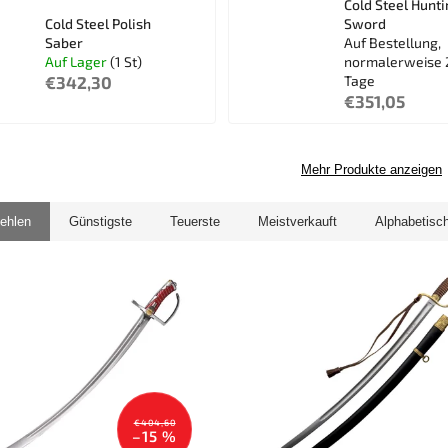
Cold Steel Hunti
Cold Steel Polish
Sword
Saber
Auf Bestellung,
Auf Lager
(1 St)
normalerweise 
€342,30
Tage
€351,05
Mehr Produkte anzeigen
ehlen
Günstigste
Teuerste
Meistverkauft
Alphabetisc
€404,60
–15 %