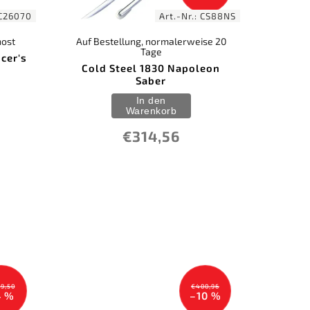
C26070
Art.-Nr.:
CS88NS
nost
Auf Bestellung, normalerweise 20
Tage
cer's
Cold Steel 1830 Napoleon
Saber
In den
Warenkorb
€314,56
9,50
€400,96
4 %
–10 %