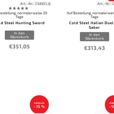
Art.-Nr.:
CS88CLQ
Art.-Nr.:
Bestellung, normalerweise 20
Auf Bestellung, normalerwei
Tage
Tage
ld Steel Hunting Sword
Cold Steel Italian Duel
Saber
In den
In den
Warenkorb
Warenkorb
€351,05
€313,43
€328,24
€38
–15 %
–1