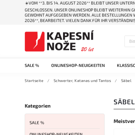
☀️VOM **3. BIS 14. AUGUST 2026** BLEIBT UNSER UNT
GESCHLOSSEN. UNSER ONLINESHOP BLEIBT WEITERHIN 
GEWOHNT AUFGEGEBEN WERDEN. ALLE BESTELLUNGEN W
2026**, BEARBEITET. VIELEN DANK FÜR IHR VERSTÄNDNIS
SALE %
ONLINESHOP-NEUIGKEITEN
KLASSIS
Startseite
/
Schwerter, Katanas und Tantos
/
Säbel
SÄBEL
Kategorien
Meistver
SALE %
ONLINESHOP-NEUIGKEITEN