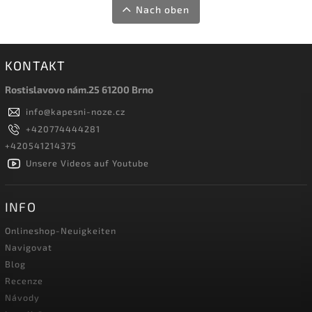
Nach oben
KONTAKT
Rostislavovo nám.25 61200 Brno
info
@
kapesni-noze.cz
+420774444281
+420541214375
Unsere Videos auf Youtube
INFO
Onlineshop-Neuigkeiten
Navigovat
Blog
Recenze
Návody