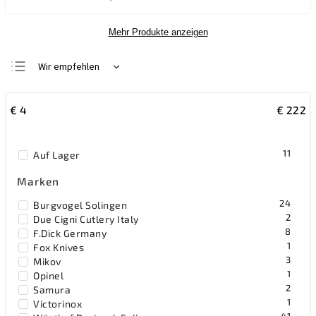
Mehr Produkte anzeigen
Wir empfehlen
Günstigste
€
4
€
222
Teuerste
Meistverkauft
11
Auf Lager
Alphabetisch
Marken
24
Burgvogel Solingen
2
Due Cigni Cutlery Italy
8
F.Dick Germany
1
Fox Knives
3
Mikov
1
Opinel
2
Samura
1
Victorinox