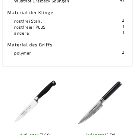
41
Wüsthof Dreizack Solingen
Material der Klinge
2
rostfrei Stahl
1
rostfreier PLUS
1
andere
Material des Griffs
2
polymer
Auf Lager
(3 St)
Auf Lager
(5 St)