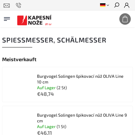
Suchen
SPIESSMESSER, SCHÄLMESSER
Meistverkauft
Burgvogel Solingen špikovací nůž OLIVA Line
10 cm
Auf Lager
(2 St)
€48,74
Burgvogel Solingen špikovací nůž OLIVA Line 9
cm
Auf Lager
(1 St)
€46,11