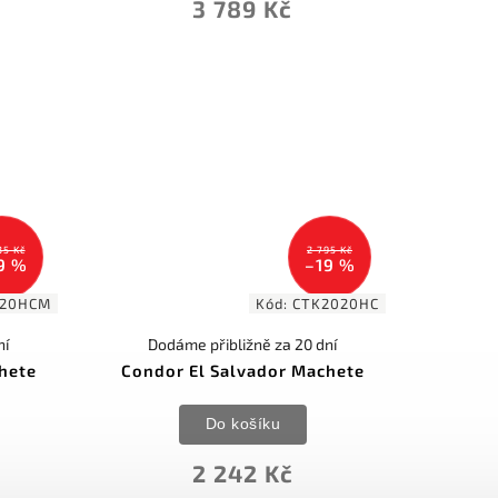
3 789 Kč
35 Kč
2 795 Kč
9 %
–19 %
020HCM
Kód:
CTK2020HC
ní
Dodáme přibližně za 20 dní
hete
Condor El Salvador Machete
Do košíku
2 242 Kč