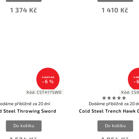
1 374 Kč
1 410 Kč
1 637 Kč
1 9
–6 %
–
Kód:
CSTH17SWD
Kód:
CS
odáme přibližně za 20 dní
Dodáme přibližně za 20 d
d Steel Throwing Sword
Cold Steel Trench Hawk 
Do košíku
Do košíku