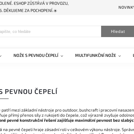
OLENÉ. ESHOP ZŮSTÁVÁ V PROVOZU,
NOVINK
. DĚKUJEME ZA POCHOPENÍ.☀️
Hledat
NOŽE S PEVNOU ČEPELÍ
MULTIFUNKČNÍ NOŽE
S PEVNOU ČEPELÍ
 patří mezi základní nástroje pro outdoor, bushcraft i pracovní nasaz
uje přímý přenos síly z rukojeti do čepele, což výrazně zvyšuje odolnos
né pevné konstrukční řešení zajišťuje maximální pevnost bez slabých
tá na pevné čepeli hraje zásadní roli v celkovém výkonu nástroje. Sprá