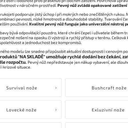
rž ostří i odolnost proti prasknutí při bočním zatížení. Povrchová úprav
 životnost v náročném prostředí.
Pevný nůž zvládá opakované zatížení b
rukojeti podporuje jistý úchop i při mokrých nebo znečištěných rukou. 
ombinaci pevnosti, nízké hmotnosti a dlouhodobé stability. Tvarování čas
elším používání.
Kvalitní pevný nůž funguje jako univerzální nástroj p
bavy bývá odpovídající pouzdro, které chrání čepel i uživatele během tr
ezpečné nošení na opasku či výstroji a rychlý přístup v terénu. Celko
spolehlivost a jednoduchost bez kompromisů.
ného modelu lze snadno přizpůsobit aktuální dostupnosti i cenovým p
produktů "NA SKLADĚ" umožňuje rychlé dodání bez čekání, z
le rozpočtu.
Pevný nůž nepředstavuje jen nákup vybavení, ale dlouh
i krizové situace.
Survival nože
Bushcraft nože
Lovecké nože
Exluzivní nože