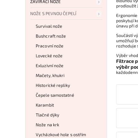
dlouhou výd
ZAVÍRACÍ NOŽE
prodloužit
NOŽE S PEVNOU ČEPELÍ
Ergonomie 
poskytují k
únavu při d
Survival nože
Součástí vý
Bushcraft nože
umožňují b
Pracovní nože
rozhoduje 
Výběr vhod
Lovecké nože
Filtrace 
Exluzivní nože
výběr pod
každodenní 
Mačety, khukri
Historické repliky
Čepele samostatné
Karambit
Tlačné dýky
Nože na krk
Vycházkové hole s ostřím