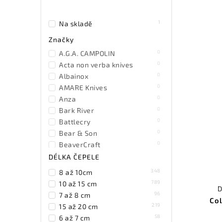
1
Na skladě
Značky
0
A.G.A. CAMPOLIN
0
Acta non verba knives
0
Albainox
0
AMARE Knives
0
Anza
0
Bark River
0
Battlecry
0
Bear & Son
0
BeaverCraft
0
Becker
DÉLKA ČEPELE
0
Benchmade
348
8 až 10cm
0
Benchmark
789
10 až 15 cm
D
0
Bestech Knives
96
7 až 8 cm
Co
0
Black Fox Knives
219
15 až 20 cm
0
Blackhawk
58
6 až 7 cm