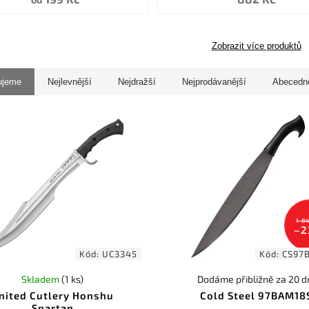
Zobrazit více produktů
ujeme
Nejlevnější
Nejdražší
Nejprodávanější
Abecedn
1 8
–2
Kód:
UC3345
Kód:
CS97
Skladem
(1 ks)
Dodáme přibližně za 20 d
nited Cutlery Honshu
Cold Steel 97BAM18
Spartan