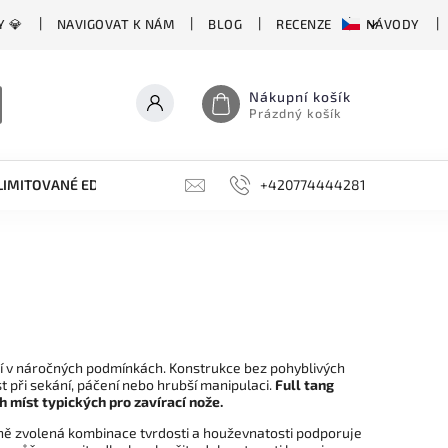
Y 💎
NAVIGOVAT K NÁM
BLOG
RECENZE
NÁVODY
Nákupní košík
Prázdný košík
LIMITOVANÉ EDICE
BROUSKY, BRUSKY, OCÍLKY
+420774444281
DOPLŇKY
ení v náročných podmínkách. Konstrukce bez pohyblivých
t při sekání, páčení nebo hrubší manipulaci.
Full tang
 míst typických pro zavírací nože.
vně zvolená kombinace tvrdosti a houževnatosti podporuje