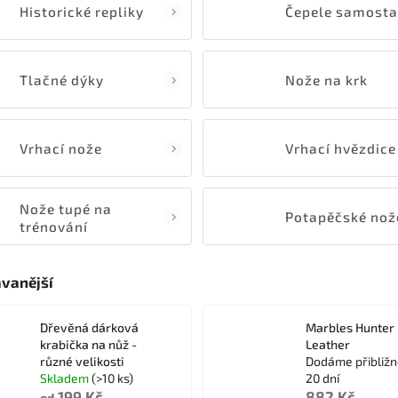
Historické repliky
Tlačné dýky
Nože na krk
Vrhací nože
Vrhací hvězdice
Nože tupé na
Potapěčské nož
trénování
vanější
Dřevěná dárková
Marbles Hunter
krabička na nůž -
Leather
různé velikosti
Dodáme přibližn
Skladem
(>10 ks)
20 dní
199 Kč
882 Kč
od