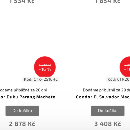
1 534 Kč
1 854 Kč
3 430 Kč
4 2
–16 %
–1
Kód:
CTK42516HC
Kód:
CTK2
odáme přibližně za 20 dní
Dodáme přibližně za 20 d
or Duku Parang Machete
Condor El Salvador Mac
Do košíku
Do košíku
2 878 Kč
3 408 Kč