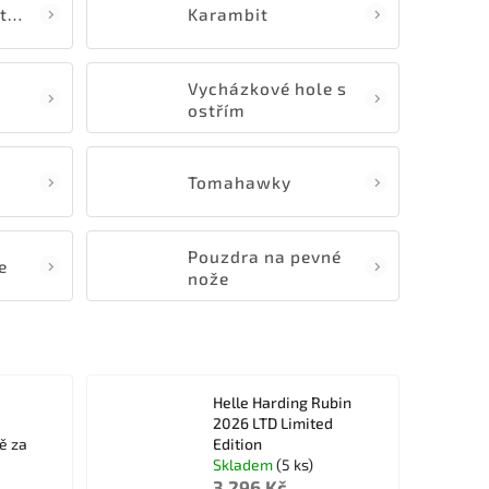
Čepele samostatné
Karambit
Vycházkové hole s
ostřím
Tomahawky
Pouzdra na pevné
e
nože
Helle Harding Rubin
2026 LTD Limited
ě za
Edition
Skladem
(5 ks)
3 296 Kč