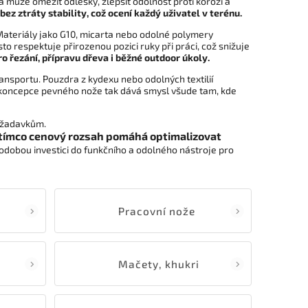
a může omezit odlesky, zlepšit odolnost proti korozi a
ez ztráty stability, což ocení každý uživatel v terénu.
Materiály jako G10, micarta nebo odolné polymery
to respektuje přirozenou pozici ruky při práci, což snižuje
ro řezání, přípravu dřeva i běžné outdoor úkoly.
ansportu. Pouzdra z kydexu nebo odolných textilií
vá koncepce pevného nože tak dává smysl všude tam, kde
ožadavkům.
atímco cenový rozsah pomáhá optimalizovat
odobou investici do funkčního a odolného nástroje pro
Pracovní nože
Mačety, khukri