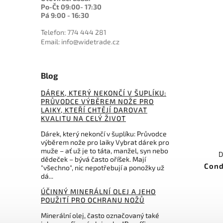
0
Master USA
0
Po-Čt 09:00- 17:30
PMC27
0
Mikov
Pá 9:00 - 16:30
0
Nitro-V
0
Morakniv
0
N695 BOHLER
Telefon: 774 444 281
0
MTech
0
ostatní
Email: info@widetrade.cz
0
Muela
0
My Parang
0
Nepal Khukri
Blog
4
Ontario
DÁREK, KTERÝ NEKONČÍ V ŠUPLÍKU:
0
Ostatní
PRŮVODCE VÝBĚREM NOŽE PRO
0
Ostatní
LAIKY, KTEŘÍ CHTĚJÍ DAROVAT
0
Pakistan
KVALITU NA CELÝ ŽIVOT
0
Perfect Point
Dárek, který nekončí v šuplíku: Průvodce
0
Prandi
výběrem nože pro laiky Vybrat dárek pro
muže – ať už je to táta, manžel, syn nebo
0
Puma
D
dědeček – bývá často oříšek. Mají
0
QSP Knife
Cond
"všechno", nic nepotřebují a ponožky už
0
Rambo
dá...
0
Real Steel
ÚČINNÝ MINERÁLNÍ OLEJ A JEHO
0
Rite Edge
POUŽITÍ PRO OCHRANU NOŽŮ
0
Rockstead Knives
Minerální olej, často označovaný také
0
Schrade