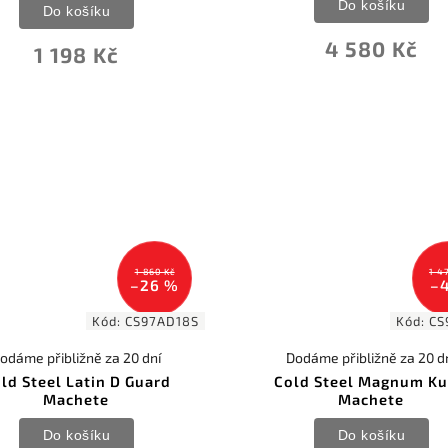
Do košíku
Do košíku
4 580 Kč
1 198 Kč
1 860 Kč
1 4
–26 %
–
Kód:
CS97AD18S
Kód:
CS
odáme přibližně za 20 dní
Dodáme přibližně za 20 d
ld Steel Latin D Guard
Cold Steel Magnum Ku
Machete
Machete
Do košíku
Do košíku