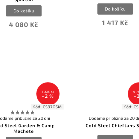
Do košíku
Do košíku
1 417 Kč
4 080 Kč
1 225 Kč
4 7
–2 %
–
Kód:
CS97GSM
Kód:
C
odáme přibližně za 20 dní
Dodáme přibližně za 20 d
ld Steel Garden & Camp
Cold Steel Chieftans 
Machete