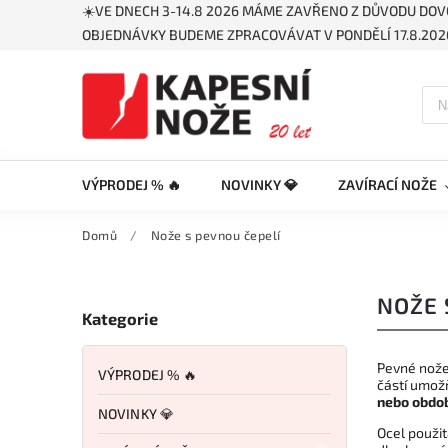
☀️VE DNECH 3-14.8 2026 MÁME ZAVŘENO Z DŮVODU DOV
OBJEDNÁVKY BUDEME ZPRACOVÁVAT V PONDĚLÍ 17.8.2026
VÝPRODEJ % 🔥
NOVINKY 💎
ZAVÍRACÍ NOŽE
Domů
/
Nože s pevnou čepelí
NOŽE 
Kategorie
Pevné nože
VÝPRODEJ % 🔥
částí umožň
nebo obdob
NOVINKY 💎
Ocel použi