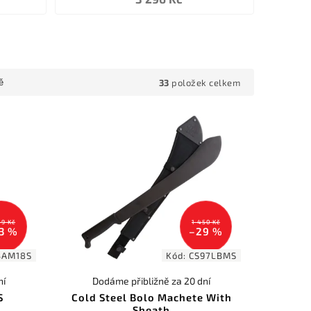
33
položek celkem
ě
49 Kč
1 450 Kč
3 %
–29 %
BAM18S
Kód:
CS97LBMS
ní
Dodáme přibližně za 20 dní
S
Cold Steel Bolo Machete With
Sheath