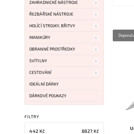
ZAHRADNICKÉ NÁSTROJE
ŘEZBÁŘSKÉ NÁSTROJE
HOLÍCÍ STROJKY, BŘITVY
Doporuč
MANIKÚRY
OBRANNÉ PROSTŘEDKY
SVÍTILNY
CESTOVÁNÍ
IDEÁLNÍ DÁRKY
DÁRKOVÉ POUKAZY
FILTRY
U
442
Kč
8827
Kč