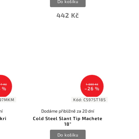
Do košíku
442 Kč
77 Kč
1 880 Kč
4 %
–26 %
97MKM
Kód:
CS97ST18S
ní
Dodáme přibližně za 20 dní
kri
Cold Steel Slant Tip Machete
18"
Do košíku