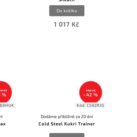
Do košíku
1 017 Kč
59 Kč
765 Kč
3 %
–42 %
S88HUK
Kód:
CS92R35
ní
Dodáme přibližně za 20 dní
Sax
Cold Steel Kukri Trainer