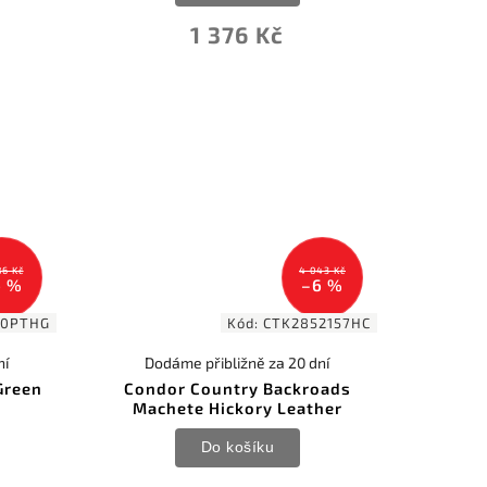
1 376 Kč
86 Kč
4 043 Kč
6 %
–6 %
90PTHG
Kód:
CTK2852157HC
ní
Dodáme přibližně za 20 dní
Green
Condor Country Backroads
Machete Hickory Leather
Do košíku