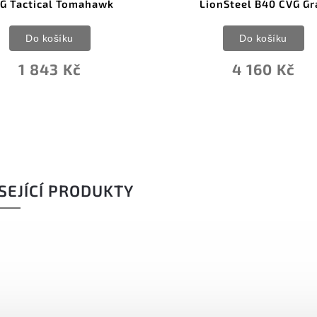
G Tactical Tomahawk
LionSteel B40 CVG Gr
Do košíku
Do košíku
1 843 Kč
4 160 Kč
SEJÍCÍ PRODUKTY