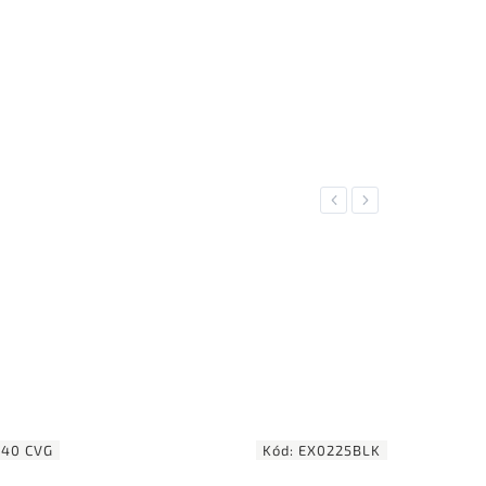
Previous
Next
TIP
LIMI
EDIT
B40 CVG
Kód:
EX0225BLK