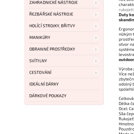
ZAHRADNICKÉ NÁSTROJE
charakt
rukojeti
ŘEZBÁŘSKÉ NÁSTROJE
Duty ko
skandin
HOLÍCÍ STROJKY, BŘITVY
Ergonom
nízkým 
MANIKÚRY
prostřed
otvor n
OBRANNÉ PROSTŘEDKY
systéme
levostr
outdoor
SVÍTILNY
Výroba 
CESTOVÁNÍ
Více ne
zbytečný
IDEÁLNÍ DÁRKY
odolný 
spolehli
DÁRKOVÉ POUKAZY
Celková
Délka če
Ocel: C
Síla čep
Rukojeť
Hmotnos
Pouzdro
Made i