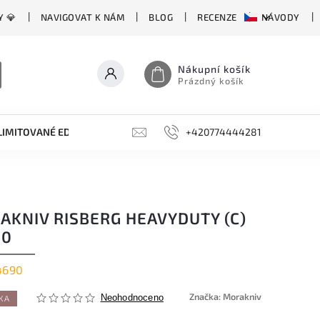
Y 💎
NAVIGOVAT K NÁM
BLOG
RECENZE
NÁVODY
Nákupní košík
Prázdný košík
LIMITOVANÉ EDICE
BROUSKY, BRUSKY, OCÍLKY
+420774444281
DOPLŇKY
AKNIV RISBERG HEAVYDUTY (C)
90
4690
Značka:
Morakniv
Neohodnoceno
KA