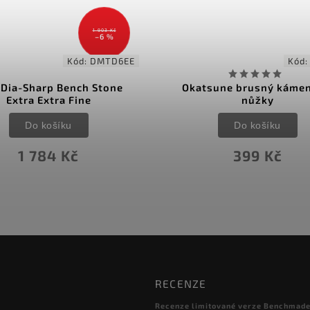
1 903 Kč
–6 %
Kód:
DMTD6EE
Kód
Dia-Sharp Bench Stone
Okatsune brusný kámen
Extra Extra Fine
nůžky
Do košíku
Do košíku
1 784 Kč
399 Kč
RECENZE
Recenze limitované verze Benchmade
