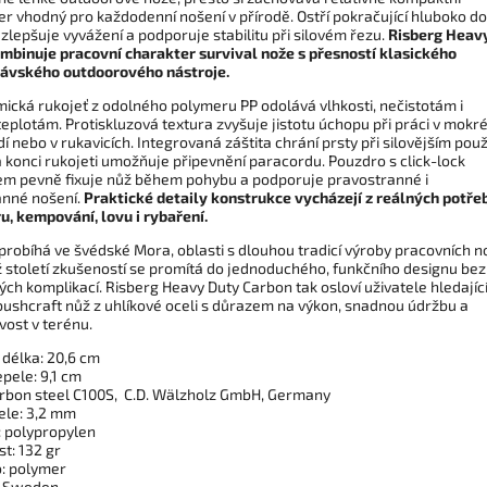
er vhodný pro každodenní nošení v přírodě. Ostří pokračující hluboko do
zlepšuje vyvážení a podporuje stabilitu při silovém řezu.
Risberg Heav
mbinuje pracovní charakter survival nože s přesností klasického
ávského outdoorového nástroje.
ická rukojeť z odolného polymeru PP odolává vlhkosti, nečistotám i
teplotám. Protiskluzová textura zvyšuje jistotu úchopu při práci v mok
í nebo v rukavicích. Integrovaná záštita chrání prsty při silovějším použi
a konci rukojeti umožňuje připevnění paracordu. Pouzdro s click-lock
m pevně fixuje nůž během pohybu a podporuje pravostranné i
anné nošení.
Praktické detaily konstrukce vycházejí z reálných potře
u, kempování, lovu i rybaření.
probíhá ve švédské Mora, oblasti s dlouhou tradicí výroby pracovních n
ž století zkušeností se promítá do jednoduchého, funkčního designu bez
ch komplikací. Risberg Heavy Duty Carbon tak osloví uživatele hledajíc
bushcraft nůž z uhlíkové oceli s důrazem na výkon, snadnou údržbu a
vost v terénu.
 délka: 20,6 cm
pele: 9,1 cm
arbon steel C100S,
C.D. Wälzholz GmbH, Germany
ele: 3,2 mm
: polypropylen
t: 132 gr
: polymer
n Sweden