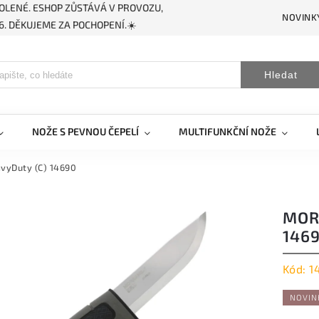
OLENÉ. ESHOP ZŮSTÁVÁ V PROVOZU,
NOVINK
. DĚKUJEME ZA POCHOPENÍ.☀️
Hledat
NOŽE S PEVNOU ČEPELÍ
MULTIFUNKČNÍ NOŽE
vyDuty (C) 14690
MOR
146
Kód:
1
NOVIN