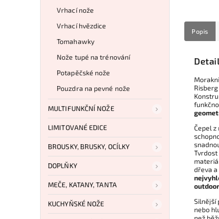
Vrhací nože
Vrhací hvězdice
Popis
Tomahawky
Nože tupé na trénování
Detai
Potapěčské nože
Morakni
Risberg
Pouzdra na pevné nože
Konstruk
funkčno
MULTIFUNKČNÍ NOŽE
geometri
LIMITOVANÉ EDICE
Čepel z
schopnos
snadnou
BROUSKY, BRUSKY, OCÍLKY
Tvrdost
materiá
DOPLŇKY
dřeva a
nejvyhl
MEČE, KATANY, TANTA
outdoor
Silnější
KUCHYŇSKÉ NOŽE
nebo hlu
než běž