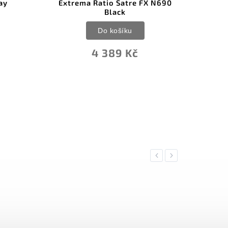
ay
Extrema Ratio Satre FX N690
HELL
Black
l
Do košíku
4 389 Kč
Previous
Next