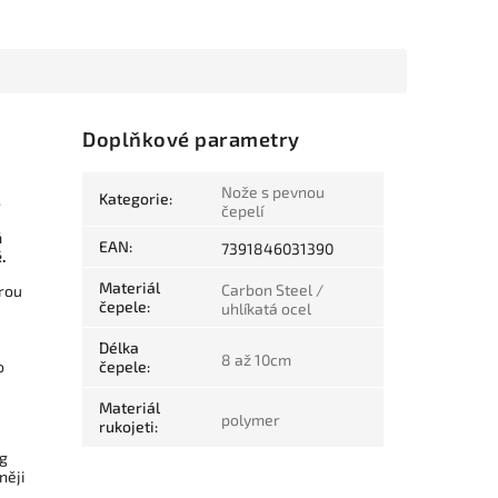
Doplňkové parametry
Nože s pevnou
Kategorie
:
.
čepelí
á
EAN
:
7391846031390
.
Materiál
Carbon Steel /
brou
čepele
:
uhlíkatá ocel
Délka
8 až 10cm
o
čepele
:
Materiál
polymer
rukojeti
:
ng
něji