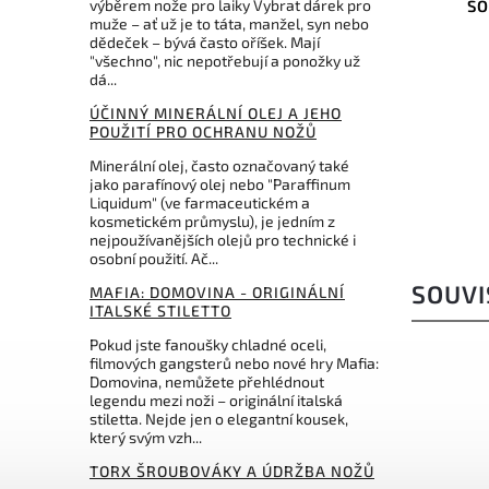
výběrem nože pro laiky Vybrat dárek pro
Helle Harding Rubin 2026 LTD
SO
muže – ať už je to táta, manžel, syn nebo
Limited Edition
dědeček – bývá často oříšek. Mají
"všechno", nic nepotřebují a ponožky už
Do košíku
dá...
3 296 Kč
ÚČINNÝ MINERÁLNÍ OLEJ A JEHO
POUŽITÍ PRO OCHRANU NOŽŮ
Minerální olej, často označovaný také
jako parafínový olej nebo "Paraffinum
Liquidum" (ve farmaceutickém a
kosmetickém průmyslu), je jedním z
nejpoužívanějších olejů pro technické i
osobní použití. Ač...
SOUVI
MAFIA: DOMOVINA - ORIGINÁLNÍ
ITALSKÉ STILETTO
Pokud jste fanoušky chladné oceli,
filmových gangsterů nebo nové hry Mafia:
Domovina, nemůžete přehlédnout
legendu mezi noži – originální italská
stiletta. Nejde jen o elegantní kousek,
který svým vzh...
TORX ŠROUBOVÁKY A ÚDRŽBA NOŽŮ