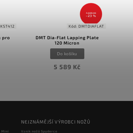
7 309 Kč
–23 %
:
KST412
Kód:
DMTDIAFLAT
 pro
DMT Dia-Flat Lapping Plate
Sh
120 Micron
Do košíku
5 589 Kč
NEJZNÁMĚJŠÍ VÝROBCI NOŽŮ
 Mini
Vznik nožů Spyderco