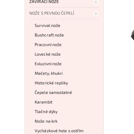
ZAVÍRACÍ NOŽE
NOŽE S PEVNOU ČEPELÍ
Survival nože
Bushcraft nože
Pracovní nože
Lovecké nože
Exluzivní nože
Mačety, khukri
Historické repliky
Čepele samostatné
Karambit
Tlačné dýky
Nože na krk
Vycházkové hole s ostřím