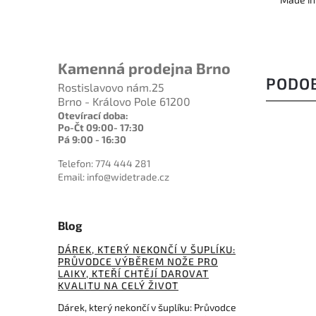
Kamenná prodejna Brno
PODO
Rostislavovo nám.25
Brno - Královo Pole 61200
Otevírací doba:
Po-Čt 09:00- 17:30
Pá 9:00 - 16:30
Telefon: 774 444 281
NOVINKA
Email: info@widetrade.cz
LIMITED
EDITION
Blog
DÁREK, KTERÝ NEKONČÍ V ŠUPLÍKU:
PRŮVODCE VÝBĚREM NOŽE PRO
3 453 Kč
–4 %
LAIKY, KTEŘÍ CHTĚJÍ DAROVAT
KVALITU NA CELÝ ŽIVOT
Kód:
530010
Dárek, který nekončí v šuplíku: Průvodce