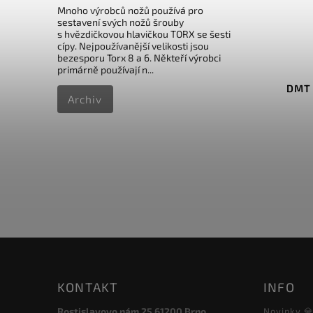
Mnoho výrobců nožů používá pro
sestavení svých nožů šrouby
837 Kč
s hvězdičkovou hlavičkou TORX se šesti
–6 %
cípy. Nejpoužívanější velikosti jsou
bezesporu Torx 8 a 6. Někteří výrobci
Kód:
DMT20172
primárně používají n...
DMT Double Flip Double Sided
DMT 
Archiv
Sharp Blue
Do košíku
785 Kč
KONTAKT
INFO
Rostislavovo nám.25 61200 Brno
Novinky 