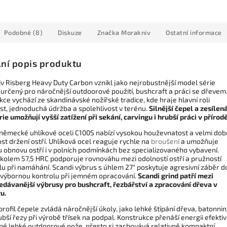
Podobné (8)
Diskuze
Značka
Morakniv
Ostatní informace
lní popis produktu
v Risberg Heavy Duty Carbon vznikl jako nejrobustnější model série
 určený pro náročnější outdoorové použití, bushcraft a práci se dřevem
ce vychází ze skandinávské nožířské tradice, kde hraje hlavní roli
st, jednoduchá údržba a spolehlivost v terénu.
Silnější čepel a zesílen
e umožňují vyšší zatížení při sekání, carvingu i hrubší práci v přírodě
 německé uhlíkové oceli C100S nabízí vysokou houževnatost a velmi do
t držení ostří. Uhlíková ocel reaguje rychle na
broušení
a umožňuje
 obnovu ostří i v polních podmínkách bez specializovaného vybavení.
 kolem 57,5 HRC podporuje rovnováhu mezi odolností ostří a pružností
lu při namáhání. Scandi výbrus s úhlem 27° poskytuje agresivní záběr d
 výbornou kontrolu při jemném opracování.
Scandi grind patří mezi
edávanější výbrusy pro bushcraft, řezbářství a zpracování dřeva v
u.
 profil čepele zvládá náročnější úkoly, jako lehké štípání dřeva, batonni
bší řezy při výrobě třísek na podpal. Konstrukce přenáší energii efektiv
né lehké outdoorové nože, přesto si zachovává relativně kompaktní