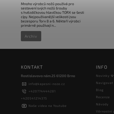
Mnoho výrobců nožů používá pro
sestavení svých nožů šrouby
s hvězdičkovou hlavičkou TORX se šesti
cípy. Nejpoužívanější velikosti jsou
bezesporu Torx 8 a 6. Někteří výrobci
primárně používají n...
Archiv
KONTAKT
INFO
Rostislavovo nám.25 61200 Brno
Novinky 
Navigovat
info
@
kapesni-noze.cz
Blog
+420774444281
Recenze
+420541214375
Návody
Naše videa na Youtube
Věrnostní