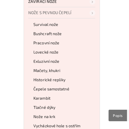
ZAVÍRACÍ NOŽE
NOŽE S PEVNOU ČEPELÍ
Survival nože
Bushcraft nože
Pracovní nože
Lovecké nože
Exluzivní nože
Mačety, khukri
Historické repliky
Čepele samostatné
Karambit
Tlačné dýky
Popis
Nože na krk
Vycházkové hole s ostřím