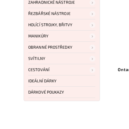
ZAHRADNICKÉ NÁSTROJE
CENA P
PRO K
ŘEZBÁŘSKÉ NÁSTROJE
SKLA
HOLÍCÍ STROJKY, BŘITVY
MANIKÚRY
OBRANNÉ PROSTŘEDKY
SVÍTILNY
E-2601
Kód:
ON8514
 Camo
Ontario Field Machete Black
Mart
CESTOVÁNÍ
tion
ON8514
IDEÁLNÍ DÁRKY
Do košíku
DÁRKOVÉ POUKAZY
1 450 Kč