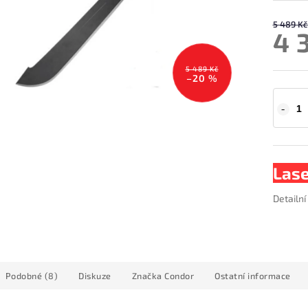
5 489 Kč
4 
5 489 Kč
–20 %
Lase
Detailn
Podobné (8)
Diskuze
Značka
Condor
Ostatní informace