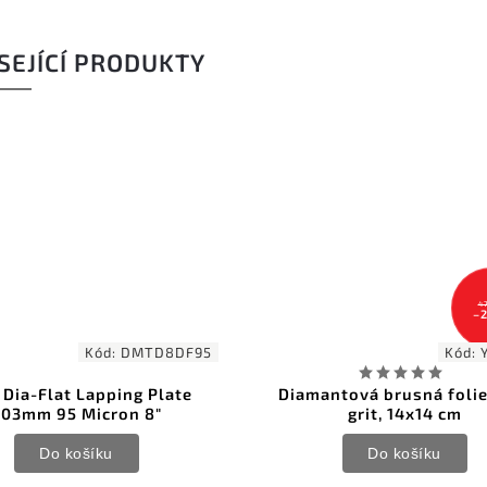
SEJÍCÍ PRODUKTY
479 Kč
–20 %
Kód:
YC-1500
K
antová brusná folie 1500
KMFS jemná kůže pro u
grit, 14x14 cm
nože 6x3.5 cm
Do košíku
Do košíku