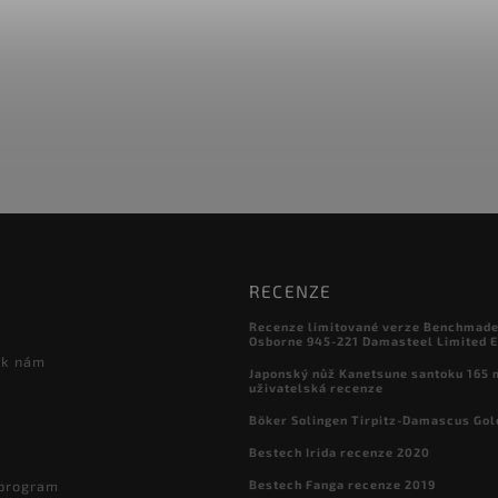
RECENZE
Recenze limitované verze Benchmade

Osborne 945-221 Damasteel Limited E
 k nám
Japonský nůž Kanetsune santoku 165
uživatelská recenze
Böker Solingen Tirpitz-Damascus Gol
Bestech Irida recenze 2020
Bestech Fanga recenze 2019
 program