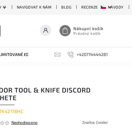
Y 💎
NAVIGOVAT K NÁM
BLOG
RECENZE
NÁVODY
Nákupní košík
Prázdný košík
LIMITOVANÉ EDICE
BROUSKY, BRUSKY, OCÍLKY
+420774444281
DOPLŇKY
DOR TOOL & KNIFE DISCORD
HETE
TK42118HC
Značka:
Condor
Neohodnoceno