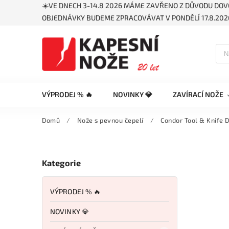
☀️VE DNECH 3-14.8 2026 MÁME ZAVŘENO Z DŮVODU DOV
OBJEDNÁVKY BUDEME ZPRACOVÁVAT V PONDĚLÍ 17.8.2026
VÝPRODEJ % 🔥
NOVINKY 💎
ZAVÍRACÍ NOŽE
Domů
/
Nože s pevnou čepelí
/
Condor Tool & Knife 
Kategorie
VÝPRODEJ % 🔥
NOVINKY 💎