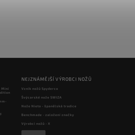
NEJZNÁMĚJŠÍ VÝROBCI NOŽŮ
 Mini
Vznik nožů Spyderco
dition
Švýcarské nože SWIZA
 mm-
Nože Nieto - španělská tradice
d
Benchmade - založení značky
Výrobci nožů - X