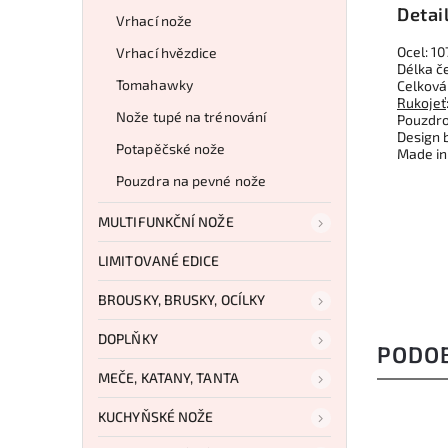
Detai
Vrhací nože
Ocel: 1
Vrhací hvězdice
Délka č
Tomahawky
Celková
Rukojeť
Nože tupé na trénování
Pouzdro
Design 
Potapěčské nože
Made in
Pouzdra na pevné nože
MULTIFUNKČNÍ NOŽE
LIMITOVANÉ EDICE
BROUSKY, BRUSKY, OCÍLKY
DOPLŇKY
PODO
MEČE, KATANY, TANTA
KUCHYŇSKÉ NOŽE