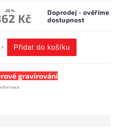
–20 %
Doprodej - ověříme
362 Kč
dostupnost
Přidat do košíku
rové gravírování
í informace