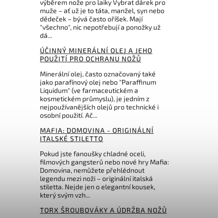
výběrem nože pro laiky Vybrat dárek pro
6 850 Kč
muže – ať už je to táta, manžel, syn nebo
dědeček – bývá často oříšek. Mají
"všechno", nic nepotřebují a ponožky už
dá...
ÚČINNÝ MINERÁLNÍ OLEJ A JEHO
POUŽITÍ PRO OCHRANU NOŽŮ
Minerální olej, často označovaný také
jako parafínový olej nebo "Paraffinum
Liquidum" (ve farmaceutickém a
kosmetickém průmyslu), je jedním z
nejpoužívanějších olejů pro technické i
osobní použití. Ač...
MAFIA: DOMOVINA - ORIGINÁLNÍ
ITALSKÉ STILETTO
Pokud jste fanoušky chladné oceli,
filmových gangsterů nebo nové hry Mafia:
Domovina, nemůžete přehlédnout
legendu mezi noži – originální italská
stiletta. Nejde jen o elegantní kousek,
který svým vzh...
TORX ŠROUBOVÁKY A ÚDRŽBA NOŽŮ