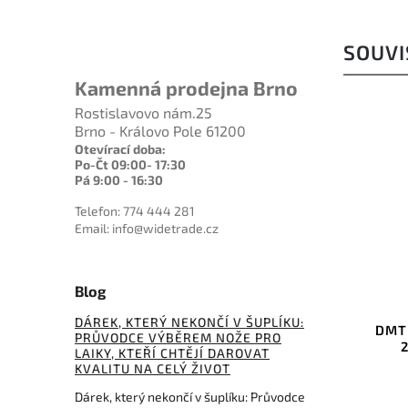
SOUVI
Kamenná prodejna Brno
Rostislavovo nám.25
Brno - Královo Pole 61200
Otevírací doba:
Po-Čt 09:00- 17:30
Pá 9:00 - 16:30
Telefon: 774 444 281
Email: info@widetrade.cz
32 Kč
6 %
Blog
LM007O
Kód:
DMTD8DF95
DÁREK, KTERÝ NEKONČÍ V ŠUPLÍKU:
Orange
DMT Dia-Flat Lapping Plate
Diam
PRŮVODCE VÝBĚREM NOŽE PRO
203mm 95 Micron 8"
LAIKY, KTEŘÍ CHTĚJÍ DAROVAT
KVALITU NA CELÝ ŽIVOT
Do košíku
Dárek, který nekončí v šuplíku: Průvodce