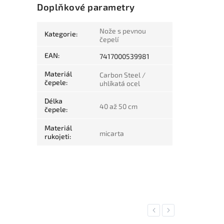
Doplňkové parametry
Nože s pevnou
Kategorie
:
čepelí
EAN
:
7417000539981
Materiál
Carbon Steel /
čepele
:
uhlíkatá ocel
Délka
40 až 50 cm
čepele
:
Materiál
micarta
rukojeti
:
Previous
Next