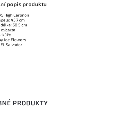
lní popis produktu
075 High Carbnon
epele: 45,7 cm
 délka: 68,5 cm
:
micarta
: kůže
by Joe Flowers
 EL Salvador
BNÉ PRODUKTY