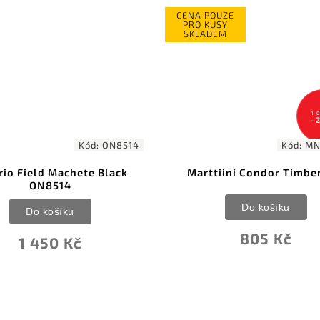
OUZE
USY
DEM
1 018 Kč
3 
–20 %
–
Kód:
MN578013
Kód:
MN
tiini Condor Timberjack
Marttiini Ranger 25
Do košíku
Do košíku
805 Kč
2 800 Kč