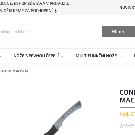
OLENÉ. ESHOP ZŮSTÁVÁ V PROVOZU,
NOVINK
. DĚKUJEME ZA POCHOPENÍ.☀️
Hledat
NOŽE S PEVNOU ČEPELÍ
MULTIFUNKČNÍ NOŽE
Discord Machete
CON
MAC
Kód:
C