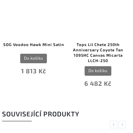
SOG Voodoo Hawk Mini Satin
Tops Lil Chete 250th
Anniversary Coyote Tan
1095HC Canvas Micarta
Do košíku
LLCH-250
1 813 Kč
Do košíku
6 482 Kč
SOUVISEJÍCÍ PRODUKTY
Previous
Next