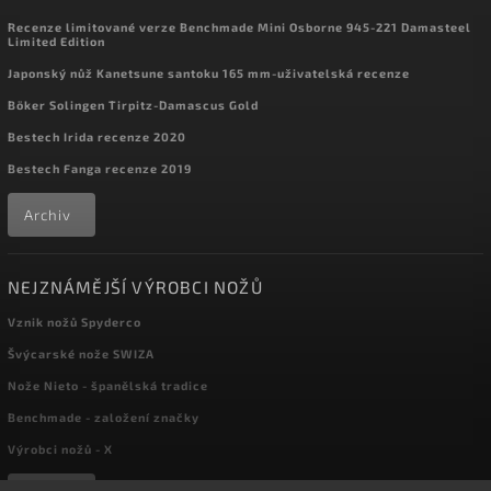
Recenze limitované verze Benchmade Mini Osborne 945-221 Damasteel
Limited Edition
Japonský nůž Kanetsune santoku 165 mm-uživatelská recenze
Böker Solingen Tirpitz-Damascus Gold
Bestech Irida recenze 2020
Bestech Fanga recenze 2019
Archiv
NEJZNÁMĚJŠÍ VÝROBCI NOŽŮ
Vznik nožů Spyderco
Švýcarské nože SWIZA
Nože Nieto - španělská tradice
Benchmade - založení značky
Výrobci nožů - X