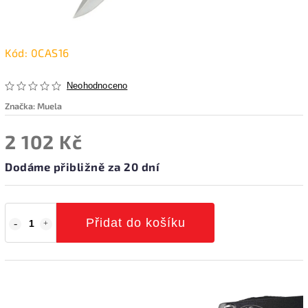
Kód:
0CAS16
Neohodnoceno
Značka:
Muela
2 102 Kč
Dodáme přibližně za 20 dní
Přidat do košíku