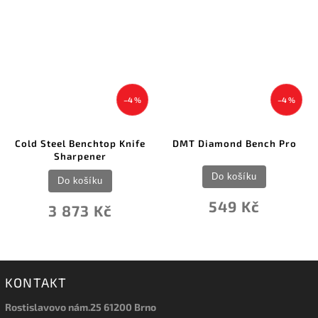
–4 %
–4 %
Cold Steel Benchtop Knife
DMT Diamond Bench Pro
Sharpener
Do košíku
Do košíku
549 Kč
3 873 Kč
KONTAKT
Rostislavovo nám.25 61200 Brno