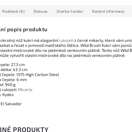
Podobné (8)
Diskuze
Značka
Condor
Ostatní informace
lní popis produktu
ezkrotný nůž kukri má elegantní
rukojeti
z černé mikarty, které vám um
sekat a řezat s jemností malířského štětce. Wild Brush Kukri vám pomů
 vlastní mistrovské dílo na jakémkoli venkovním plátně. Tento nůž Wild 
ůže vytvořit vlastní mistrovské dílo na jakémkoli venkovním plátně.
epele: 27.3 cm
 délka: 43.3 cm
l čepele: 1075 High Carbon Steel
a čepele: 6 mm
t: 940 g
 rukojeti:
Micarta
: Kydex
 El Salvador
BNÉ PRODUKTY