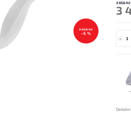
3 656 Kč
3 
3 656 Kč
–6 %
Detailn