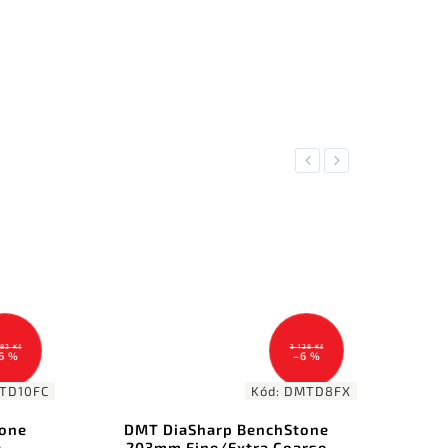
Previous
Next
3 128 Kč
700 Kč
–6 %
–20 %
Kód:
DMTD8FX
Kód:
S2000
enchStone
Lansky Super jemný leštící
ra Coarse
brousek Metallic Blue