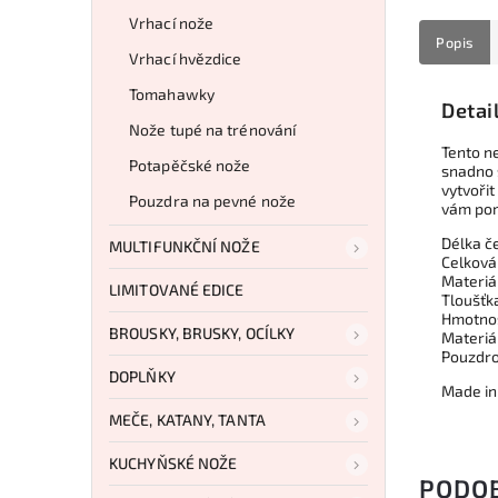
Vrhací nože
Popis
Vrhací hvězdice
Tomahawky
Detai
Nože tupé na trénování
Tento n
Potapěčské nože
snadno 
vytvořit
Pouzdra na pevné nože
vám pom
Délka č
MULTIFUNKČNÍ NOŽE
Celková
Materiá
LIMITOVANÉ EDICE
Tloušťk
Hmotnos
BROUSKY, BRUSKY, OCÍLKY
Materiál
Pouzdro
DOPLŇKY
Made in
MEČE, KATANY, TANTA
KUCHYŇSKÉ NOŽE
PODO