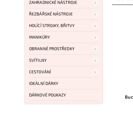
ZAHRADNICKÉ NÁSTROJE
ŘEZBÁŘSKÉ NÁSTROJE
HOLÍCÍ STROJKY, BŘITVY
MANIKÚRY
OBRANNÉ PROSTŘEDKY
SVÍTILNY
CESTOVÁNÍ
IDEÁLNÍ DÁRKY
GF01TNCP
Kód:
BU662WAS
DÁRKOVÉ POUKAZY
hawk
Buck Alpha Scout Walnut
Do košíku
5 157 Kč