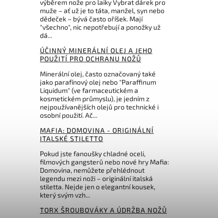
výběrem nože pro laiky Vybrat dárek pro
muže – ať už je to táta, manžel, syn nebo
Do košíku
dědeček – bývá často oříšek. Mají
"všechno", nic nepotřebují a ponožky už
dá...
č
2 515 Kč
ÚČINNÝ MINERÁLNÍ OLEJ A JEHO
POUŽITÍ PRO OCHRANU NOŽŮ
Minerální olej, často označovaný také
jako parafínový olej nebo "Paraffinum
Liquidum" (ve farmaceutickém a
kosmetickém průmyslu), je jedním z
nejpoužívanějších olejů pro technické i
osobní použití. Ač...
MAFIA: DOMOVINA - ORIGINÁLNÍ
ITALSKÉ STILETTO
Pokud jste fanoušky chladné oceli,
filmových gangsterů nebo nové hry Mafia:
Domovina, nemůžete přehlédnout
legendu mezi noži – originální italská
stiletta. Nejde jen o elegantní kousek,
který svým vzh...
TORX ŠROUBOVÁKY A ÚDRŽBA NOŽŮ