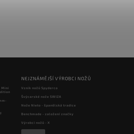
NEJZNÁMĚJŠÍ VÝROBCI NOŽŮ
 Mini
Vznik nožů Spyderco
dition
Švýcarské nože SWIZA
 mm-
Nože Nieto - španělská tradice
d
Benchmade - založení značky
Výrobci nožů - X