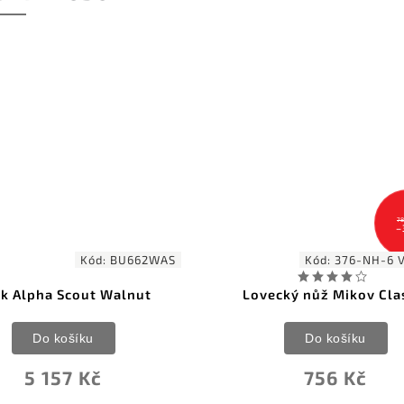
787 Kč
–3 %
Kód:
376-NH-6 VENADO
Lovecký nůž Mikov Classic
Gerber Terracraft Sa
Green G10
Do košíku
Do košíku
756 Kč
6 990 Kč