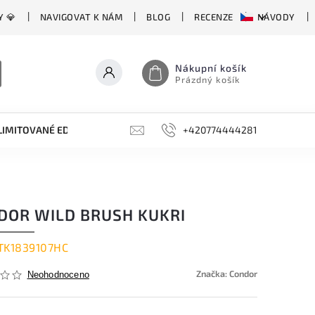
Y 💎
NAVIGOVAT K NÁM
BLOG
RECENZE
NÁVODY
Nákupní košík
Prázdný košík
LIMITOVANÉ EDICE
BROUSKY, BRUSKY, OCÍLKY
+420774444281
DOPLŇKY
DOR WILD BRUSH KUKRI
TK1839107HC
Značka:
Condor
Neohodnoceno