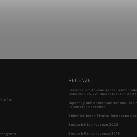
RECENZE
Recenze limitované verze Benchmade

Osborne 945-221 Damasteel Limited E
 k nám
Japonský nůž Kanetsune santoku 165
uživatelská recenze
Böker Solingen Tirpitz-Damascus Gol
Bestech Irida recenze 2020
Bestech Fanga recenze 2019
 program