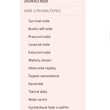
ZAVÍRACÍ NOŽE
NOŽE S PEVNOU ČEPELÍ
Survival nože
Bushcraft nože
Pracovní nože
Lovecké nože
Exluzivní nože
Mačety, khukri
Historické repliky
Čepele samostatné
Karambit
Tlačné dýky
Nože na krk
Vycházkové hole s ostřím