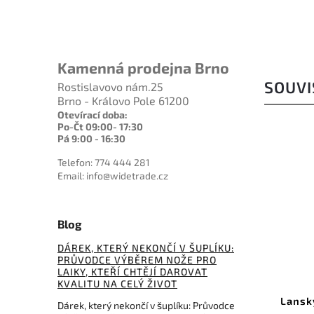
Kamenná prodejna Brno
SOUVI
Rostislavovo nám.25
Brno - Královo Pole 61200
Otevírací doba:
Po-Čt 09:00- 17:30
Pá 9:00 - 16:30
Telefon: 774 444 281
Email: info@widetrade.cz
Blog
3 128 Kč
2 684 Kč
DÁREK, KTERÝ NEKONČÍ V ŠUPLÍKU:
–6 %
–6 %
PRŮVODCE VÝBĚREM NOŽE PRO
LAIKY, KTEŘÍ CHTĚJÍ DAROVAT
ód:
DMTD8CX
Kód:
MEDGE1D
KVALITU NA CELÝ ŽIVOT
nchStone
Lansky Masters Edge Diamond
Dárek, který nekončí v šuplíku: Průvodce
ra Coarse
Sharpener