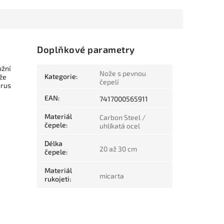
Doplňkové parametry
ožní
Nože s pevnou
Kategorie
:
že
čepelí
Brus
EAN
:
7417000565911
Materiál
Carbon Steel /
čepele
:
uhlíkatá ocel
Délka
20 až 30 cm
čepele
:
Materiál
micarta
rukojeti
: