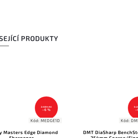
SEJÍCÍ PRODUKTY
5 282 Kč
–6 %
Kód:
DMTD10FC
DMT DiaSharp BenchStone
DMT DiaSharp B
254mm Coarse/Fine
203mm Fine/Ext