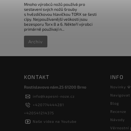
Mnoho výrobců nožů používá pro
sestavení svých nožů šrouby
s hvězdičkovou hlavičkou TORX se šesti
cípy. Nejpoužívanější velikosti jsou
bezesporu Torx 8 a 6. Někteří výrobci
primárně používají n...
Archiv
KONTAKT
INFO
Rostislavovo nám.25 61200 Brno
Novinky 
Navigovat
info
@
kapesni-noze.cz
Blog
+420774444281
Recenze
+420541214375
Návody
Naše videa na Youtube
Věrnostní