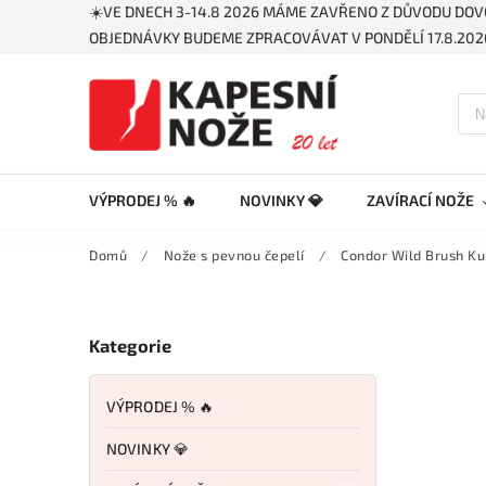
☀️VE DNECH 3-14.8 2026 MÁME ZAVŘENO Z DŮVODU DOV
OBJEDNÁVKY BUDEME ZPRACOVÁVAT V PONDĚLÍ 17.8.2026
VÝPRODEJ % 🔥
NOVINKY 💎
ZAVÍRACÍ NOŽE
Domů
/
Nože s pevnou čepelí
/
Condor Wild Brush Ku
Kategorie
VÝPRODEJ % 🔥
NOVINKY 💎