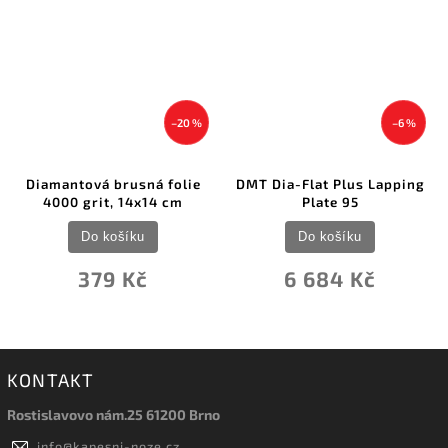
–20 %
–6 %
Diamantová brusná folie
DMT Dia-Flat Plus Lapping
4000 grit, 14x14 cm
Plate 95
Do košíku
Do košíku
379 Kč
6 684 Kč
KONTAKT
Rostislavovo nám.25 61200 Brno
info
@
kapesni-noze.cz