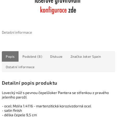
Detailní informace
Popis
Podobné (8)
Diskuze
Značka
Joker Spain
Ostatní informace
Detailní popis produktu
Lovecký nůž s pevnou čepelíJoker Pantera se střenkou z pravého
jeleního paroží.
- ocel: MoVa 1.4116 - martenzitická korozivzdorná ocel
- satin finish
- délka čepele 9,5 cm