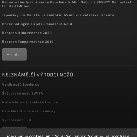
Recenze limitované verze Benchmade Mini Osborne 945-221 Damasteel
Limited Edition
Japonský nůž Kanetsune santoku 165 mm-uživatelská recenze
Böker Solingen Tirpitz-Damascus Gold
Bestech Irida recenze 2020
Bestech Fanga recenze 2019
Archiv
NEJZNÁMĚJŠÍ VÝROBCI NOŽŮ
Vznik nožů Spyderco
Švýcarské nože SWIZA
Nože Nieto - španělská tradice
Benchmade - založení značky
Výrobci nožů - X
Archiv
Používáme cookies, abychom Vám umožnili pohodlné prohlížení