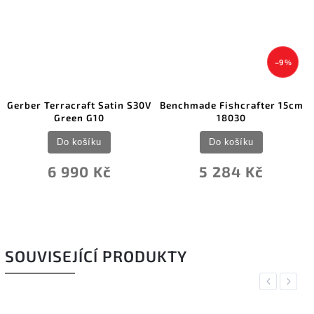
–9 %
Gerber Terracraft Satin S30V
Benchmade Fishcrafter 15cm
Green G10
18030
Do košíku
Do košíku
6 990 Kč
5 284 Kč
SOUVISEJÍCÍ PRODUKTY
Previous
Next