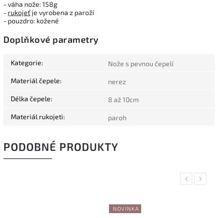
- váha nože: 158g
-
rukojeť
je vyrobena z paroží
- pouzdro: kožené
Doplňkové parametry
Kategorie
:
Nože s pevnou čepelí
Materiál čepele
:
nerez
Délka čepele
:
8 až 10cm
Materiál rukojeti
:
paroh
PODOBNÉ PRODUKTY
Previous
Next
NOVINKA