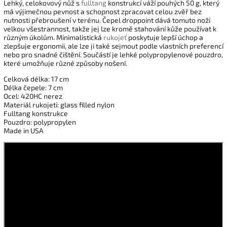
Lehký, celokovový nůž s
fulltang
konstrukcí váží pouhých 50 g, který
má výjimečnou pevnost a schopnost zpracovat celou zvěř bez
nutnosti přebroušení v terénu. Čepel droppoint dává tomuto noži
velkou všestrannost, takže jej lze kromě stahování kůže používat k
různým úkolům. Minimalistická
rukojeť
poskytuje lepší úchop a
zlepšuje ergonomii, ale lze ji také sejmout podle vlastních preferencí
nebo pro snadné čištění. Součástí je lehké polypropylenové pouzdro,
které umožňuje různé způsoby nošení.
Celková délka: 17 cm
Délka čepele: 7 cm
Ocel: 420HC nerez
Materiál rukojeti: glass filled nylon
Fulltang konstrukce
Pouzdro: polypropylen
Made in USA