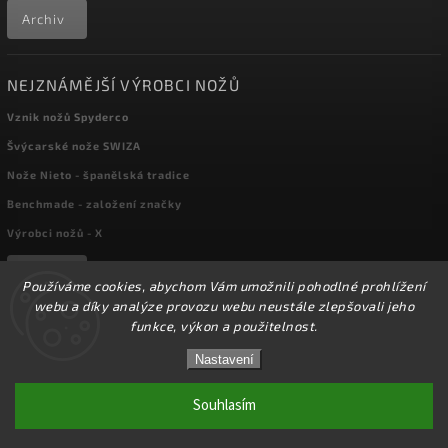
Archiv
NEJZNÁMĚJŠÍ VÝROBCI NOŽŮ
Vznik nožů Spyderco
Švýcarské nože SWIZA
Nože Nieto - španělská tradice
Benchmade - založení značky
Výrobci nožů - X
Archiv
Používáme cookies, abychom Vám umožnili pohodlné prohlížení
webu a díky analýze provozu webu neustále zlepšovali jeho
funkce, výkon a použitelnost.
Copyright 2026
kapesni-noze.cz
. Všechna práva vyhrazena.
☀️Ve dnech 3-14.8 2026 máme zavřeno z důvodu
DOVOLENÉ. Eshop zůstává v provozu, objednávky
Nastavení
Upravit nastavení cookies
budeme zpracovávat v pondělí 17.8.2026. Děkujeme za
pochopení.☀️
Souhlasím