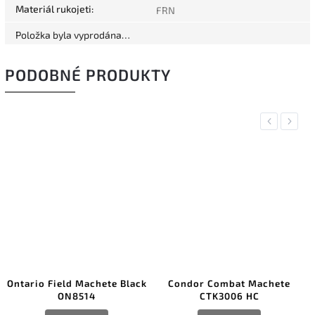
Materiál rukojeti
:
FRN
Položka byla vyprodána…
PODOBNÉ PRODUKTY
Previous
Next
Black
Condor Combat Machete
Joker Bowie Knife Waln
CTK3006 HC
Handle 20 cm Blade CN1