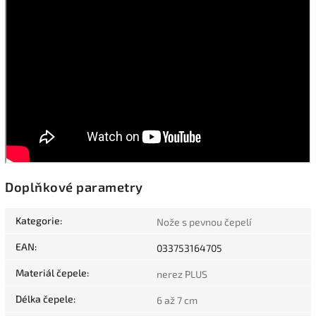
Doplňkové parametry
Kategorie
:
Nože s pevnou čepelí
EAN
:
033753164705
Materiál čepele
:
nerez PLUS
Délka čepele
:
6 až 7 cm