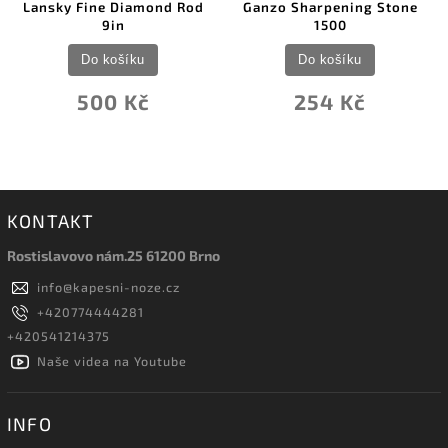
mond Rod
Ganzo Sharpening Stone
Lansky Diamond B
1500
Stone
Do košíku
Do košíku
č
254 Kč
646 Kč
KONTAKT
Rostislavovo nám.25 61200 Brno
info
@
kapesni-noze.cz
+420774444281
+420541214375
Naše videa na Youtube
INFO