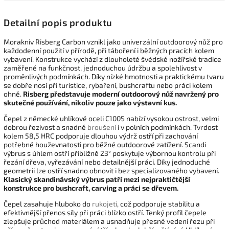
Detailní popis produktu
Morakniv Risberg Carbon vznikl jako univerzální outdoorový nůž pro
každodenní použití v přírodě, při táboření i běžných pracích kolem
vybavení. Konstrukce vychází z dlouholeté švédské nožířské tradice
zaměřené na funkčnost, jednoduchou údržbu a spolehlivost v
proměnlivých podmínkách. Díky nízké hmotnosti a praktickému tvaru
se dobře nosí při turistice, rybaření, bushcraftu nebo práci kolem
ohně.
Risberg představuje moderní outdoorový nůž navržený pro
skutečné používání, nikoliv pouze jako výstavní kus.
Čepel z německé uhlíkové oceli C100S nabízí vysokou ostrost, velmi
dobrou řezivost a snadné
broušení
i v polních podmínkách. Tvrdost
kolem 58,5 HRC podporuje dlouhou výdrž ostří při zachování
potřebné houževnatosti pro běžné outdoorové zatížení. Scandi
výbrus s úhlem ostří přibližně 23° poskytuje výbornou kontrolu při
řezání dřeva, vyřezávání nebo detailnější práci. Díky jednoduché
geometrii lze ostří snadno obnovit i bez specializovaného vybavení.
Klasický skandinávský výbrus patří mezi nejpraktičtější
konstrukce pro bushcraft, carving a práci se dřevem.
Čepel zasahuje hluboko do
rukojeti
, což podporuje stabilitu a
efektivnější přenos síly při práci blízko ostří. Tenký profil čepele
zlepšuje průchod materiálem a usnadňuje přesné vedení řezu při