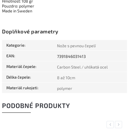
Hmotnost: 108 gr
Pouzdro: polymer
Made in Sweden
Doplňkové parametry
Kategorie
:
Nože s pevnou čepelí
EAN
:
7391846031413
Materiál čepele
:
Carbon Steel / uhlíkatá ocel
Délka čepele
:
8 až 10cm
Materiál rukojeti
:
polymer
PODOBNÉ PRODUKTY
Previous
Next