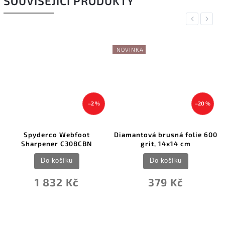
SOUVISEJÍCÍ PRODUKTY
Previous
Next
NOVINKA
–2 %
–20 %
Spyderco Webfoot
Diamantová brusná folie 600
Sharpener C308CBN
grit, 14x14 cm
Do košíku
Do košíku
1 832 Kč
379 Kč