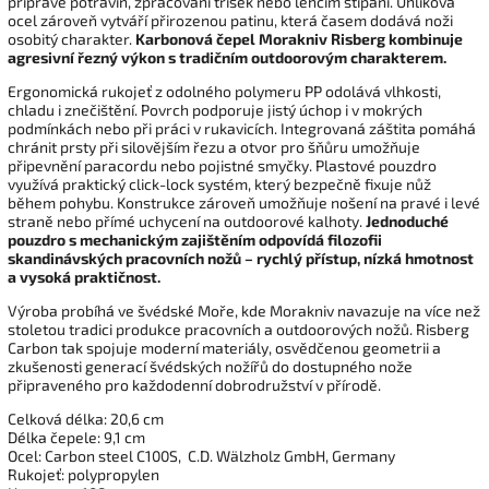
přípravě potravin, zpracování třísek nebo lehčím štípání. Uhlíková
ocel zároveň vytváří přirozenou patinu, která časem dodává noži
osobitý charakter.
Karbonová čepel Morakniv Risberg kombinuje
agresivní řezný výkon s tradičním outdoorovým charakterem.
Ergonomická rukojeť z odolného polymeru PP odolává vlhkosti,
chladu i znečištění. Povrch podporuje jistý úchop i v mokrých
podmínkách nebo při práci v rukavicích. Integrovaná záštita pomáhá
chránit prsty při silovějším řezu a otvor pro šňůru umožňuje
připevnění paracordu nebo pojistné smyčky. Plastové pouzdro
využívá praktický click-lock systém, který bezpečně fixuje nůž
během pohybu. Konstrukce zároveň umožňuje nošení na pravé i levé
straně nebo přímé uchycení na outdoorové kalhoty.
Jednoduché
pouzdro s mechanickým zajištěním odpovídá filozofii
skandinávských pracovních nožů – rychlý přístup, nízká hmotnost
a vysoká praktičnost.
Výroba probíhá ve švédské Moře, kde Morakniv navazuje na více než
stoletou tradici produkce pracovních a outdoorových nožů. Risberg
Carbon tak spojuje moderní materiály, osvědčenou geometrii a
zkušenosti generací švédských nožířů do dostupného nože
připraveného pro každodenní dobrodružství v přírodě.
Celková délka: 20,6 cm
Délka čepele: 9,1 cm
Ocel: Carbon steel C100S,
C.D. Wälzholz GmbH, Germany
Rukojeť: polypropylen