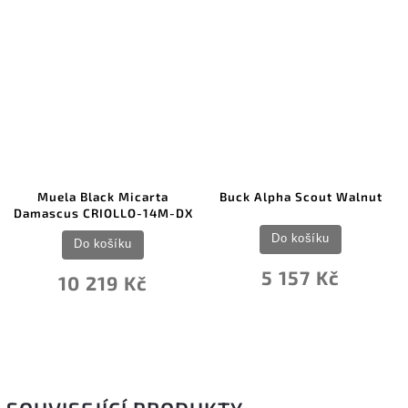
Muela Black Micarta
Buck Alpha Scout Walnut
M
Damascus CRIOLLO-14M-DX
Do košíku
Do košíku
5 157 Kč
10 219 Kč