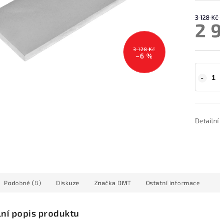
3 128 Kč
2 
3 128 Kč
–6 %
Detailn
Podobné (8)
Diskuze
Značka
DMT
Ostatní informace
lní popis produktu