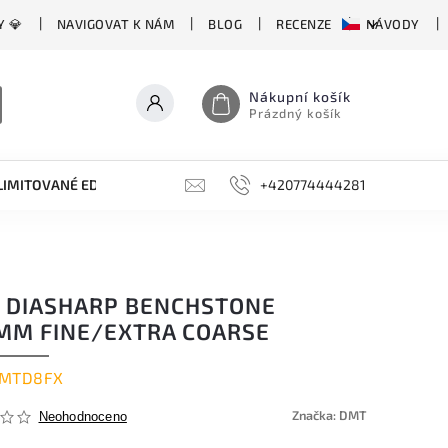
Y 💎
NAVIGOVAT K NÁM
BLOG
RECENZE
NÁVODY
Nákupní košík
Prázdný košík
LIMITOVANÉ EDICE
BROUSKY, BRUSKY, OCÍLKY
+420774444281
DOPLŇKY
 DIASHARP BENCHSTONE
MM FINE/EXTRA COARSE
MTD8FX
Značka:
DMT
Neohodnoceno