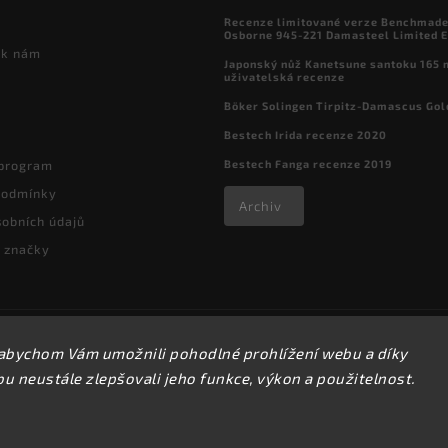
Recenze limitované verze Benchmade

Osborne 945-221 Damasteel Limited E
 k nám
Japonský nůž Kanetsune santoku 165
uživatelská recenze
Böker Solingen Tirpitz-Damascus Gol
Bestech Irida recenze 2020
Bestech Fanga recenze 2019
 program
podmínky
Archiv
obních údajů
 značky
Copyright 2026
kapesni-noze.cz
. Všechna práva vyhrazena.
abychom Vám umožnili pohodlné prohlížení webu a díky
Upravit nastavení cookies
 neustále zlepšovali jeho funkce, výkon a použitelnost.