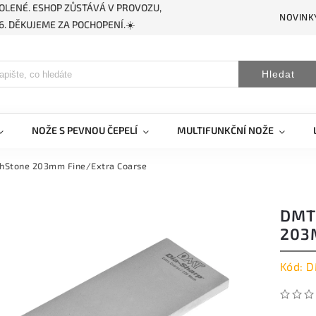
OLENÉ. ESHOP ZŮSTÁVÁ V PROVOZU,
NOVINK
. DĚKUJEME ZA POCHOPENÍ.☀️
Hledat
NOŽE S PEVNOU ČEPELÍ
MULTIFUNKČNÍ NOŽE
hStone 203mm Fine/Extra Coarse
DMT
203
Kód:
D