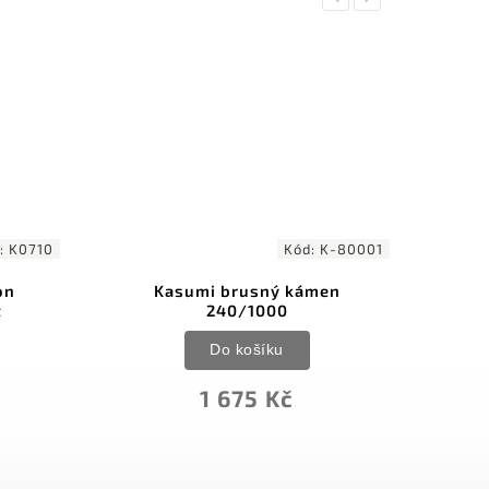
:
K0710
Kód:
K-80001
on
Kasumi brusný kámen
Soft
t
240/1000
Do košíku
1 675 Kč