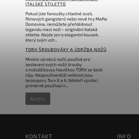
ITALSKÉ STILETTO
Pokud jste fanoušky chladné oceli,
filmových gangsterů nebo nové hry Mafia:
Domovina, nemůžete přehlédnout
legendu mezi noži – originální italská
stiletta. Nejde jen o elegantní kousek,
který svým vzh...
TORX ŠROUBOVÁKY A ÚDRŽBA NOŽŮ
Mnoho výrobců nožů používá pro
sestavení svých nožů šrouby
s hvězdičkovou hlavičkou TORX se šesti
cípy. Nejpoužívanější velikosti jsou
bezesporu Torx 8 a 6. Někteří výrobci
primárně používají n...
Archiv
KONTAKT
INFO