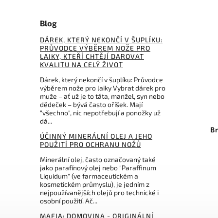
Blog
DÁREK, KTERÝ NEKONČÍ V ŠUPLÍKU:
PRŮVODCE VÝBĚREM NOŽE PRO
LAIKY, KTEŘÍ CHTĚJÍ DAROVAT
KVALITU NA CELÝ ŽIVOT
Dárek, který nekončí v šuplíku: Průvodce
výběrem nože pro laiky Vybrat dárek pro
muže – ať už je to táta, manžel, syn nebo
dědeček – bývá často oříšek. Mají
Kód:
AC169
"všechno", nic nepotřebují a ponožky už
dá...
Soft Arkansas Stone
B
ÚČINNÝ MINERÁLNÍ OLEJ A JEHO
POUŽITÍ PRO OCHRANU NOŽŮ
Do košíku
Minerální olej, často označovaný také
jako parafínový olej nebo "Paraffinum
209 Kč
Liquidum" (ve farmaceutickém a
kosmetickém průmyslu), je jedním z
nejpoužívanějších olejů pro technické i
osobní použití. Ač...
MAFIA: DOMOVINA - ORIGINÁLNÍ