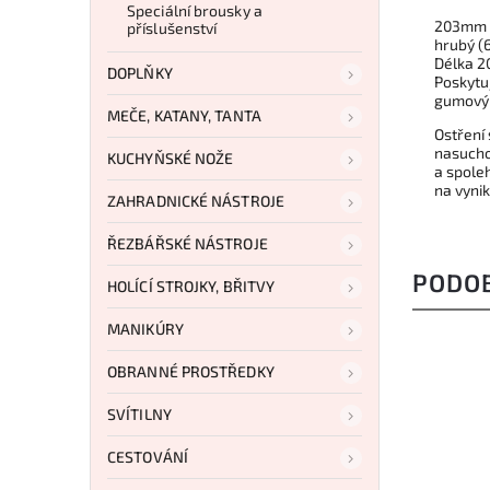
Speciální brousky a
203mm D
příslušenství
hrubý (
Délka 20
DOPLŇKY
Poskytu
gumovým
MEČE, KATANY, TANTA
Ostření
nasucho
KUCHYŇSKÉ NOŽE
a spole
na vynik
ZAHRADNICKÉ NÁSTROJE
ŘEZBÁŘSKÉ NÁSTROJE
PODO
HOLÍCÍ STROJKY, BŘITVY
MANIKÚRY
OBRANNÉ PROSTŘEDKY
SVÍTILNY
CESTOVÁNÍ