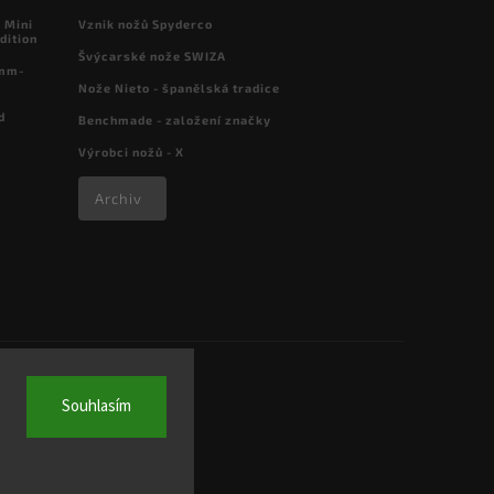
 Mini
Vznik nožů Spyderco
dition
Švýcarské nože SWIZA
 mm-
Nože Nieto - španělská tradice
d
Benchmade - založení značky
Výrobci nožů - X
Archiv
Souhlasím