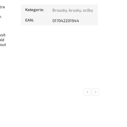
tra
Kategorie
:
Brousky, brusky, ocílky
e.
EAN
:
017042201944
sit
alé
nout
Previous
Next