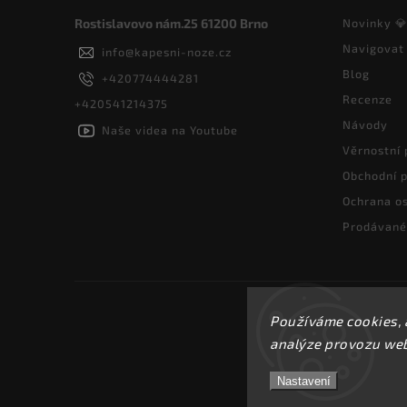
Rostislavovo nám.25 61200 Brno
Novinky 
Navigovat
info
@
kapesni-noze.cz
Blog
+420774444281
Recenze
+420541214375
Návody
Naše videa na Youtube
Věrnostní
Obchodní 
Ochrana os
Prodávané
Používáme cookies, 
analýze provozu webu
Nastavení