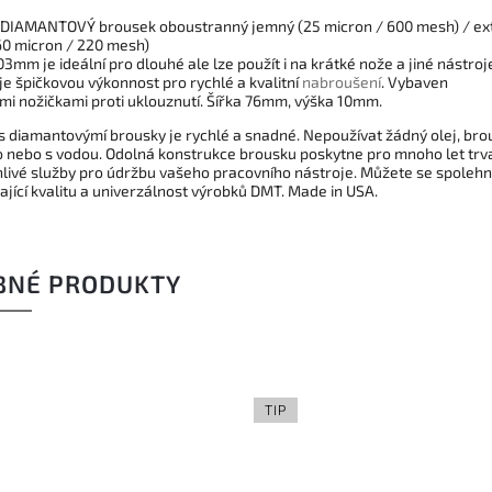
IAMANTOVÝ brousek oboustranný jemný (25 micron / 600 mesh) / ex
60 micron / 220 mesh)
3mm je ideální pro dlouhé ale lze použít i na krátké nože a jiné nástroj
je špičkovou výkonnost pro rychlé a kvalitní
nabroušení
. Vybaven
i nožičkami proti uklouznutí. Šířka 76mm, výška 10mm.
 s diamantovýmí brousky je rychlé a snadné. Nepoužívat žádný olej, brou
 nebo s vodou. Odolná konstrukce brousku poskytne pro mnoho let trv
hlivé služby pro údržbu vašeho pracovního nástroje. Můžete se spoleh
ající kvalitu a univerzálnost výrobků DMT. Made in USA.
BNÉ PRODUKTY
TIP