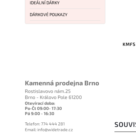
IDEÁLNÍ DÁRKY
DÁRKOVÉ POUKAZY
Kód:
KMFSAD9003
KMFS adaptér na nůžky pro
KMFS 
systémy Rival, Vantaedge, Moa
21
Do košíku
989 Kč
Kamenná prodejna Brno
Rostislavovo nám.25
Brno - Královo Pole 61200
Otevírací doba:
Po-Čt 09:00- 17:30
Pá 9:00 - 16:30
SOUVI
Telefon: 774 444 281
Email: info@widetrade.cz