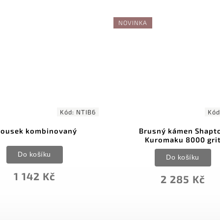
NOVINKA
Kód:
NTIB6
Kód
rousek kombinovaný
Brusný kámen Shapt
Kuromaku 8000 gri
Do košíku
Do košíku
1 142 Kč
2 285 Kč