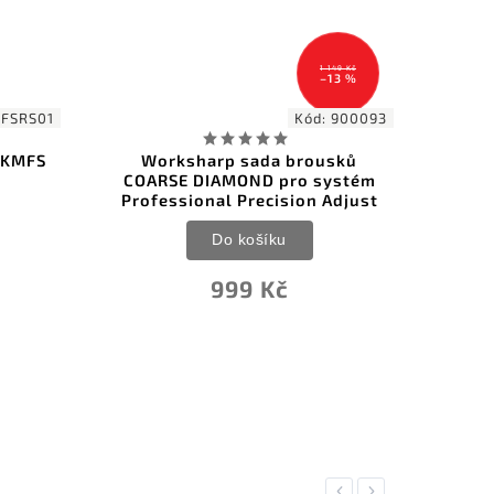
1 149 Kč
–13 %
FSRS01
Kód:
900093
 KMFS
Worksharp sada brousků
KMF
COARSE DIAMOND pro systém
Professional Precision Adjust
Do košíku
999 Kč
Previous
Next