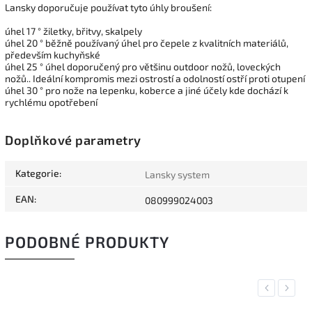
Lansky doporučuje používat tyto úhly broušení:
úhel 17 ° žiletky, břitvy, skalpely
úhel 20 ° běžně používaný úhel pro čepele z kvalitních materiálů,
především kuchyňské
úhel 25 ° úhel doporučený pro většinu outdoor nožů, loveckých
nožů.. Ideální kompromis mezi ostrostí a odolností ostří proti otupení
úhel 30 ° pro nože na lepenku, koberce a jiné účely kde dochází k
rychlému opotřebení
Doplňkové parametry
Kategorie
:
Lansky system
EAN
:
080999024003
PODOBNÉ PRODUKTY
Previous
Next