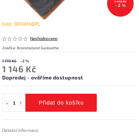
1 170 Kč
–2 %
Kód:
BROM6BPL
Neohodnoceno
Značka:
Brommeland Gunleathe
1 170 Kč
–2 %
1 146 Kč
Doprodej - ověříme dostupnost
Přidat do košíku
Detailní informace