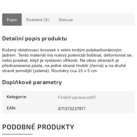
Popis
Podobné (8)
Diskuze
Detailní popis produktu
Kožený obtahovací brousek s velmi tvrdým polykarbonátovým
jádrem. Tento materiál má nulový potenciál bobtnat, deformovat se,
nebo praskat, když je vystaven vlhkosti. Na obou stranách je
přednanesená pasta, na jedné strané hrubší (černá) a na druhé
straně jemnější (zelená).
Rozměry cca 15 x 5 cm
Doplňkové parametry
Kategorie
:
Finální uprava ostří
EAN
:
871373237917
PODOBNÉ PRODUKTY