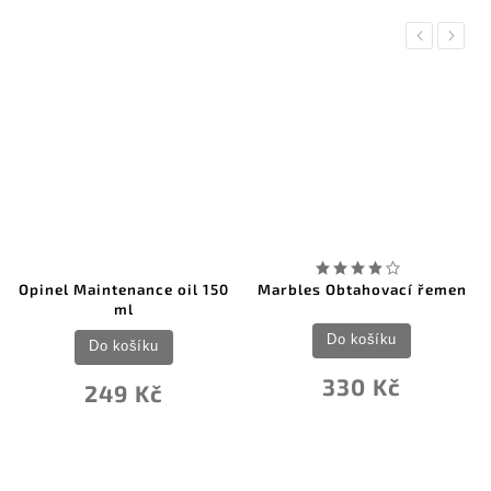
Previous
Next
Opinel Maintenance oil 150
Marbles Obtahovací řemen
ml
Do košíku
Do košíku
330 Kč
249 Kč