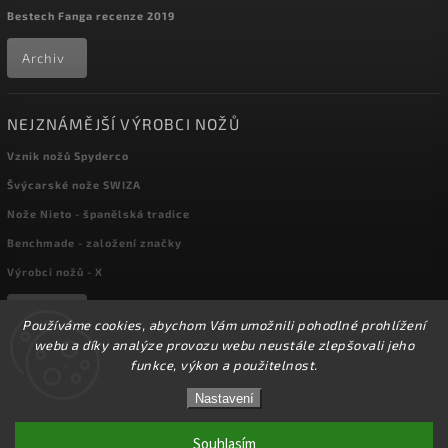
Bestech Fanga recenze 2019
Archiv
NEJZNÁMĚJŠÍ VÝROBCI NOŽŮ
Vznik nožů Spyderco
Švýcarské nože SWIZA
Nože Nieto - španělská tradice
Benchmade - založení značky
Výrobci nožů - X
Archiv
Používáme cookies, abychom Vám umožnili pohodlné prohlížení
webu a díky analýze provozu webu neustále zlepšovali jeho
funkce, výkon a použitelnost.
Copyright 2026
kapesni-noze.cz
. Všechna práva vyhrazena.
☀️Ve dnech 3-14.8 2026 máme zavřeno z důvodu
DOVOLENÉ. Eshop zůstává v provozu, objednávky
Nastavení
Upravit nastavení cookies
budeme zpracovávat v pondělí 17.8.2026. Děkujeme za
pochopení.☀️
Souhlasím