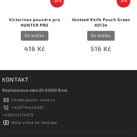
–30 %
–8 %
Victorinox pouzdro pro
Vosteed Knife Pouch Green
HUNTER PRO
X0134
Do košíku
Do košíku
416 Kč
516 Kč
KONTAKT
Rostislavovo nám.25 61200 Brno
info
@
kapesni-noze.cz
+420774444281
+420541214375
Naše videa na Youtube