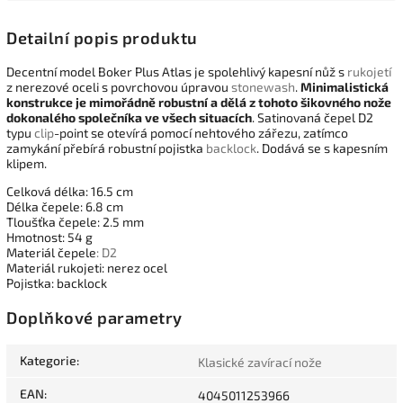
Detailní popis produktu
Decentní model Boker Plus Atlas je spolehlivý kapesní nůž s
rukojetí
z nerezové oceli s povrchovou úpravou
stonewash
.
Minimalistická
konstrukce je mimořádně robustní a dělá z tohoto šikovného nože
dokonalého společníka ve všech situacích
. Satinovaná čepel D2
typu
clip
-point se otevírá pomocí nehtového zářezu, zatímco
zamykání přebírá robustní pojistka
backlock
. Dodává se s kapesním
klipem.
Celková délka: 16.5 cm
Délka čepele: 6.8 cm
Tloušťka čepele: 2.5 mm
Hmotnost: 54 g
Materiál čepele
: D2
Materiál rukojeti: nerez ocel
Pojistka: backlock
Doplňkové parametry
Kategorie
:
Klasické zavírací nože
EAN
:
4045011253966