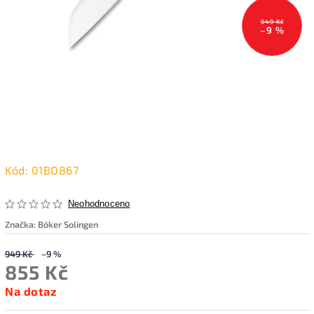
949 Kč
–9 %
Kód:
01BO867
Neohodnoceno
Značka:
Böker Solingen
949 Kč
–9 %
855 Kč
Na dotaz