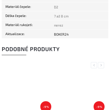
Materiál čepele
:
D2
Délka čepele
:
7 až 8 cm
Materiál rukojeti
:
nerez
Aktualizace
:
BOKER24
PODOBNÉ PRODUKTY
Previous
Next
–9 %
–9 %