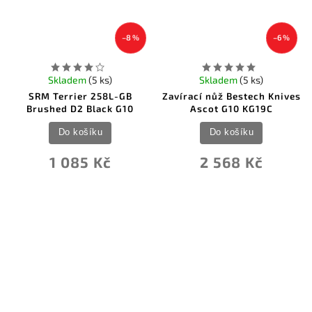
–8 %
–6 %
Skladem
(5 ks)
Skladem
(5 ks)
SRM Terrier 258L-GB
Zavírací nůž Bestech Knives
Brushed D2 Black G10
Ascot G10 KG19C
Do košíku
Do košíku
1 085 Kč
2 568 Kč