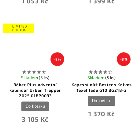
1 053 Kč
1 399 Kč
LIMITED
EDITION
–9 %
–8 %
Skladem
(3 ks)
Skladem
(5 ks)
Böker Plus adventní
Kapesní nůž Bestech Knives
kalendář Urban Trapper
Texel Jade G10 BG21B-2
2025 01BP0033
Do košíku
Do košíku
1 370 Kč
3 105 Kč