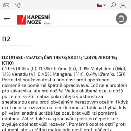
Hledat
D2
D2 (X155CrMoV121; ČSN 19573; SKD11; 1.2379; AIRDI 15;
K110)
( 1.6% Uhlíku (C), 11.5% Chrómu (Cr), 0.9% Molybdenu (Mo),
1.1% Vanadu (V), 0.45% Manganu (Mn), 0.4% Křemíku (Si))
Perfektní houževnatost a odolnost proti opotřebení,
nicméně se poměrně špatně opracovává. Což není problém
pro zákazníka, ale pro nožíře. Velice oblíbená ocel u nožů
po celém světě, nabízí pokročilejší vlastnosti za
snesitelnou cenu proti obyčejným nerezovým ocelím. I když
ocel není korozivzdorná, není k tomu až tolik náchylná, kdy i
při velmi snadné údržbě lze ocel brát vůči rzi poměrně
odolnou. Záleží také na zpracování povrchu čepele kde
zvyšuje odolnost vůči rezavění. Poměrně odolné ostří proti
otupení, ale s určitou malou odolností proti páčení a