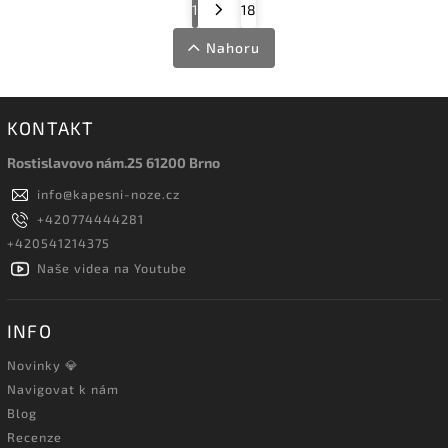
1
18
Nahoru
KONTAKT
Rostislavovo nám.25 61200 Brno
info
@
kapesni-noze.cz
+420774444281
+420541214375
Naše videa na Youtube
INFO
Novinky 💎
Navigovat k nám
Blog
Recenze