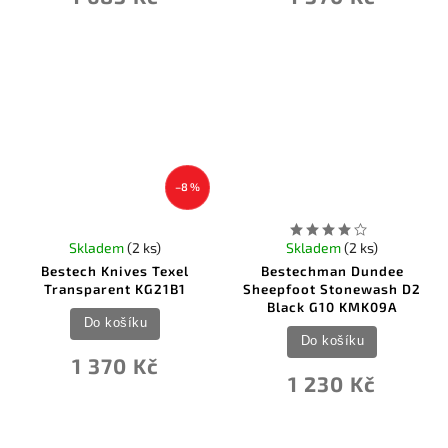
–8 %
Skladem
(2 ks)
Skladem
(2 ks)
Bestech Knives Texel
Bestechman Dundee
Transparent KG21B1
Sheepfoot Stonewash D2
Black G10 KMK09A
Do košíku
Do košíku
1 370 Kč
1 230 Kč