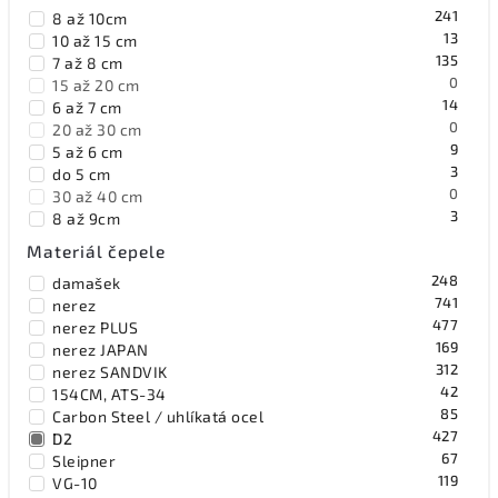
0
Benchmark
241
8 až 10cm
126
Bestech Knives
13
10 až 15 cm
8
Black Fox Knives
135
7 až 8 cm
0
Blackjack
0
15 až 20 cm
42
Böker Solingen
14
6 až 7 cm
19
Browning
0
20 až 30 cm
10
Buck
9
5 až 6 cm
2
BucknBear
3
do 5 cm
0
Byrd
0
30 až 40 cm
0
Camillus
3
8 až 9cm
0
Carry All
8
9 až 10cm
25
Civivi
Materiál čepele
1
11 cm
0
Cold Steel
248
damašek
0
Condor
741
nerez
46
CRKT
477
nerez PLUS
0
Damascus
169
nerez JAPAN
2
Demko
312
nerez SANDVIK
0
Douk-Douk
42
154CM, ATS-34
0
EKA
85
Carbon Steel / uhlíkatá ocel
0
Elk Ridge
427
D2
0
EOS
67
Sleipner
0
Extrema Ratio
119
VG-10
0
EZE-Lap