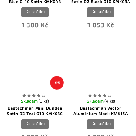
Blue G-10 Satin KMK04B
Satin D2 Black G10 KMK03A
0
UZI
3
V Nives Knives
Do košíku
Do košíku
0
Vosteed
0
We Knife Co Ltd
1 300 Kč
1 053 Kč
0
Winchester
0
Zero Tolerance
–6 %
Skladem
(3 ks)
Skladem
(4 ks)
Bestechman Mini Dundee
Bestechman Vector
Satin D2 Teal G10 KMK03C
Aluminium Black KMK15A
Do košíku
Do košíku