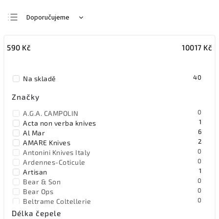
Doporučujeme
Nejlevnější
590
Kč
10017
Kč
Nejdražší
Nejprodávanější
40
Na skladě
Abecedně
Značky
0
A.G.A. CAMPOLIN
1
Acta non verba knives
6
Al Mar
2
AMARE Knives
0
Antonini Knives Italy
0
Ardennes-Coticule
1
Artisan
0
Bear & Son
0
Bear Ops
0
Beltrame Coltellerie
4
Benchmade
Délka čepele