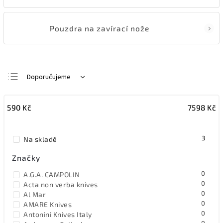
Pouzdra na zavírací nože
Doporučujeme
Nejlevnější
590
Kč
7598
Kč
Nejdražší
Nejprodávanější
3
Na skladě
Abecedně
Značky
0
A.G.A. CAMPOLIN
0
Acta non verba knives
0
Al Mar
0
AMARE Knives
0
Antonini Knives Italy