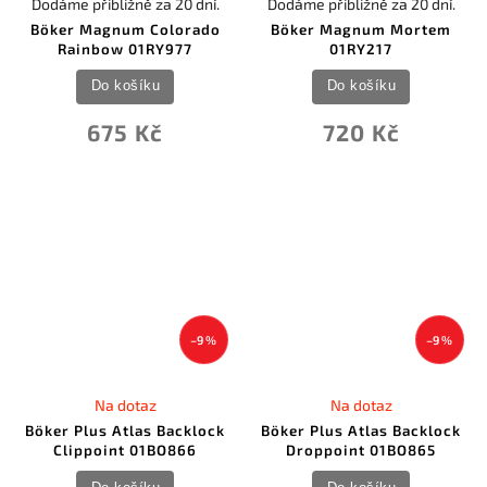
Dodáme přibližně za 20 dní.
Dodáme přibližně za 20 dní.
Böker Magnum Colorado
Böker Magnum Mortem
Rainbow 01RY977
01RY217
Do košíku
Do košíku
675 Kč
720 Kč
–9 %
–9 %
Na dotaz
Na dotaz
Böker Plus Atlas Backlock
Böker Plus Atlas Backlock
Clippoint 01BO866
Droppoint 01BO865