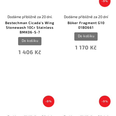
–9 %
0
Tekto Knives
0
TOPS
0
True Utility
Dodáme přibližně za 20 dní.
Dodáme přibližně za 20 dní
0
United Cutlery
Bestechman Cicada's Wing
Böker Fragment G10
0
USMC Knives & Tools
Stonewash 10Cr Stainless
01BO661
0
Utica
BMK06-S-7
0
UZI
Do košíku
0
V Nives Knives
Do košíku
0
Vosteed
1 170 Kč
0
We Knife Co Ltd
1 406 Kč
0
Winchester
0
Zero Tolerance
–9 %
–9 %