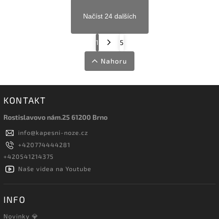
Načíst 24 dalších
1
5
Nahoru
KONTAKT
Rostislavovo nám.25 61200 Brno
info
@
kapesni-noze.cz
+420774444281
+420541214375
Naše videa na Youtube
INFO
Novinky 💎