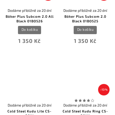
0
Tekto Knives
0
TOPS
Dodáme přibližně za 20 dní
Dodáme přibližně za 20 dní
0
True Utility
Böker Plus Subcom 2.0 All
Böker Plus Subcom 2.0
0
United Cutlery
Black 01BO526
Black 01BO525
0
USMC Knives & Tools
0
Utica
Do košíku
Do košíku
0
UZI
0
V Nives Knives
1 350 Kč
1 350 Kč
0
Vosteed
0
We Knife Co Ltd
0
Winchester
0
Zero Tolerance
–13 %
Dodáme přibližně za 20 dní
Dodáme přibližně za 20 dní
Cold Steel Kudu Lite CS-
Cold Steel Kudu Ring CS-