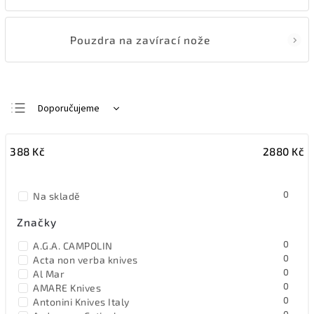
Pouzdra na zavírací nože
Doporučujeme
Nejlevnější
388
Kč
2880
Kč
Nejdražší
Nejprodávanější
0
Na skladě
Abecedně
Značky
0
A.G.A. CAMPOLIN
0
Acta non verba knives
0
Al Mar
0
AMARE Knives
0
Antonini Knives Italy