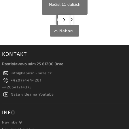
Načíst 11 dalších
1
2
Nahoru
KONTAKT
Rostislavovo nám.25 61200 Brno
info
@
kapesni-noze.cz
+420774444281
+420541214375
Naše videa na Youtube
INFO
Novinky 💎