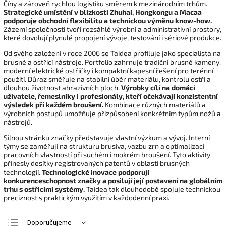
Číny a zároveň rychlou logistiku směrem k mezinárodním trhům.
Strategické umístění v blízkosti Zhuhai, Hongkongu a Macaa
podporuje obchodní flexibilitu a technickou výměnu know-how.
Zázemí společnosti tvoří rozsáhlé výrobní a administrativní prostory,
které dovolují plynulé propojení vývoje, testování i sériové produkce.
Od svého založení v roce 2006 se Taidea profiluje jako specialista na
brusné a ostřicí nástroje. Portfolio zahrnuje tradiční brusné kameny,
moderní elektrické ostřičky i kompaktní kapesní řešení pro terénní
použití. Důraz směřuje na stabilní úběr materiálu, kontrolu ostří a
dlouhou životnost abrazivních ploch.
Výrobky cílí na domácí
uživatele, řemeslníky i profesionály, kteří očekávají konzistentní
výsledek při každém broušení.
Kombinace různých materiálů a
výrobních postupů umožňuje přizpůsobení konkrétním typům nožů a
nástrojů.
Silnou stránku značky představuje vlastní výzkum a vývoj. Interní
týmy se zaměřují na strukturu brusiva, vazbu zrn a optimalizaci
pracovních vlastností při suchém i mokrém broušení. Tyto aktivity
přinesly desítky registrovaných patentů v oblasti brusných
technologií.
Technologické inovace podporují
konkurenceschopnost značky a posilují její postavení na globálním
trhu s ostřicími systémy.
Taidea tak dlouhodobě spojuje technickou
preciznost s praktickým využitím v každodenní praxi.
Doporučujeme