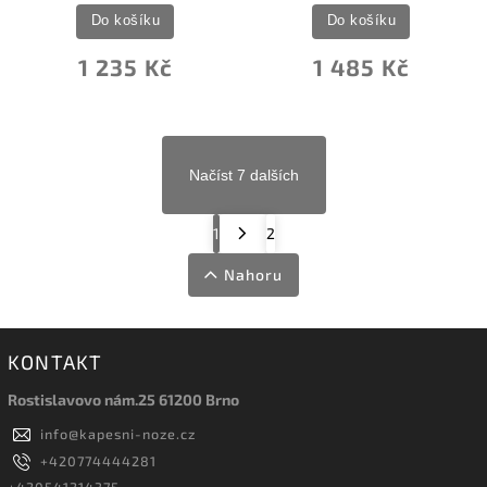
Do košíku
Do košíku
1 235 Kč
1 485 Kč
Načíst 7 dalších
1
2
Nahoru
KONTAKT
Rostislavovo nám.25 61200 Brno
info
@
kapesni-noze.cz
+420774444281
+420541214375