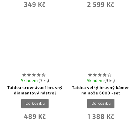
349 Kč
2 599 Kč
Skladem
(3 ks)
Skladem
(3 ks)
Taidea srovnávací brusný
Taidea velký brusný kámen
diamantový nástroj
na nože 6000 -set
Do košíku
Do košíku
489 Kč
1 388 Kč