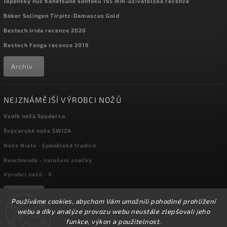
Japonský nůž Kanetsune santoku 165 mm-uživatelská recenze
Böker Solingen Tirpitz-Damascus Gold
Bestech Irida recenze 2020
Bestech Fanga recenze 2019
Archiv
NEJZNÁMĚJŠÍ VÝROBCI NOŽŮ
Vznik nožů Spyderco
Švýcarské nože SWIZA
Nože Nieto - španělská tradice
Benchmade - založení značky
Výrobci nožů - X
Archiv
Používáme cookies, abychom Vám umožnili pohodlné prohlížení
webu a díky analýze provozu webu neustále zlepšovali jeho
funkce, výkon a použitelnost.