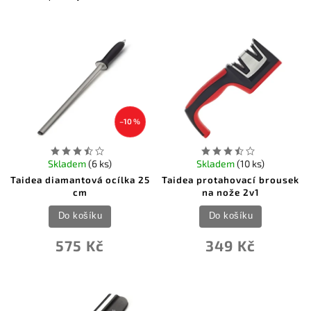
Nejlevnější
Nejdražší
Nejprodávanější
Abecedně
–10 %
Skladem
(6 ks)
Skladem
(10 ks)
Taidea diamantová ocílka 25
Taidea protahovací brousek
cm
na nože 2v1
Do košíku
Do košíku
575 Kč
349 Kč