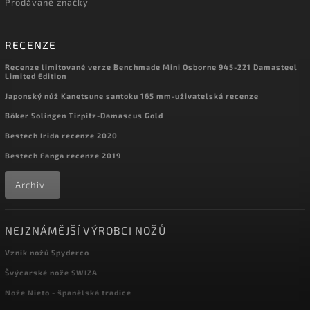
Prodávané značky
RECENZE
Recenze limitované verze Benchmade Mini Osborne 945-221 Damasteel
Limited Edition
Japonský nůž Kanetsune santoku 165 mm-uživatelská recenze
Böker Solingen Tirpitz-Damascus Gold
Bestech Irida recenze 2020
Bestech Fanga recenze 2019
Archiv
NEJZNÁMĚJŠÍ VÝROBCI NOŽŮ
Vznik nožů Spyderco
Švýcarské nože SWIZA
Nože Nieto - španělská tradice