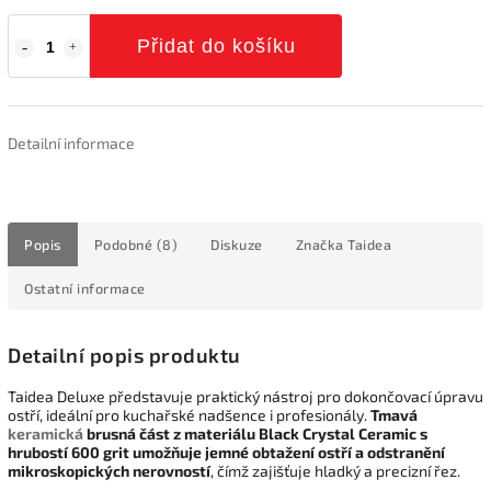
Přidat do košíku
Detailní informace
Popis
Podobné (8)
Diskuze
Značka
Taidea
Ostatní informace
Detailní popis produktu
Taidea Deluxe představuje praktický nástroj pro dokončovací úpravu
ostří, ideální pro kuchařské nadšence i profesionály.
Tmavá
keramická
brusná část z materiálu Black Crystal Ceramic s
hrubostí 600 grit umožňuje jemné obtažení ostří a odstranění
mikroskopických nerovností
, čímž zajišťuje hladký a precizní řez.