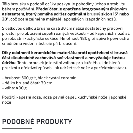
Tělo brousku v podobě ocílky poskytuje pohodlný úchop a stabilitu
během používání.
Přední část je opatřena integrovaným úhlovým
asistentem, který pomáhá udržet optimální
brusný
sklon 15° nebo
20°,
což ocení zejména majitelé japonských i západních nožů.
S celkovou délkou brusné části 30 cm nabízí dostatečný pracovní
prostor pro obtažení čepelí různých velikostí – od kapesních nožů až
po robustní kuchyňské sekáče. Hmotnost 480 g přispívá k pevnosti a
snadnému vedení nástroje při broušení.
Díky odolnosti keramického materiálu proti opotřebení si brusná
část dlouhodobě zachovává své vlastnosti a nevyžaduje častou
údržbu
. Tento brousek je ideální volbou pro každého, kdo hledá
precizní a efektivní způsob, jak udržet své nože v perfektním stavu.
- hrubost: 600 grit, black cystal ceramic
- délka brusné části: 30 cm
- váha: 480 g
Použití: kapesní nože, nože pevná čepel, kuchyňské nože, japonské
nože
PODOBNÉ PRODUKTY