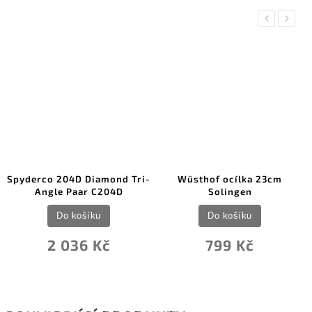
Previous
Next
Spyderco 204D Diamond Tri-
Wüsthof ocílka 23cm
Angle Paar C204D
Solingen
Do košíku
Do košíku
2 036 Kč
799 Kč