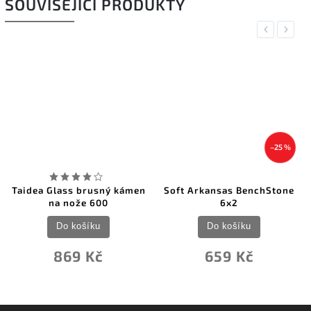
SOUVISEJÍCÍ PRODUKTY
Previous
Next
–25 %
Taidea Glass brusný kámen
Soft Arkansas BenchStone
na nože 600
6x2
Do košíku
Do košíku
869 Kč
659 Kč