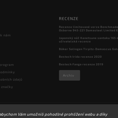
RECENZE
Recenze limitované verze Benchmade

Osborne 945-221 Damasteel Limited E
 k nám
Japonský nůž Kanetsune santoku 165
uživatelská recenze
Böker Solingen Tirpitz-Damascus Gol
Bestech Irida recenze 2020
Bestech Fanga recenze 2019
 program
podmínky
Archiv
obních údajů
 značky
Copyright 2026
kapesni-noze.cz
. Všechna práva vyhrazena.
abychom Vám umožnili pohodlné prohlížení webu a díky