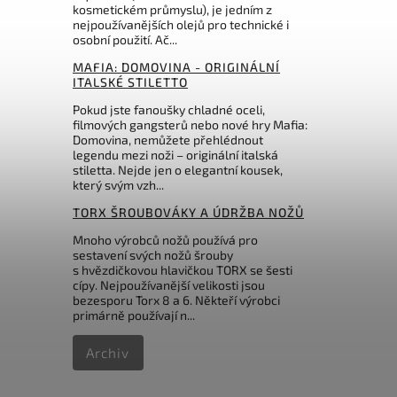
kosmetickém průmyslu), je jedním z
nejpoužívanějších olejů pro technické i
osobní použití. Ač...
MAFIA: DOMOVINA - ORIGINÁLNÍ
ITALSKÉ STILETTO
Pokud jste fanoušky chladné oceli,
filmových gangsterů nebo nové hry Mafia:
Domovina, nemůžete přehlédnout
legendu mezi noži – originální italská
stiletta. Nejde jen o elegantní kousek,
který svým vzh...
TORX ŠROUBOVÁKY A ÚDRŽBA NOŽŮ
Mnoho výrobců nožů používá pro
sestavení svých nožů šrouby
s hvězdičkovou hlavičkou TORX se šesti
cípy. Nejpoužívanější velikosti jsou
bezesporu Torx 8 a 6. Někteří výrobci
primárně používají n...
Archiv