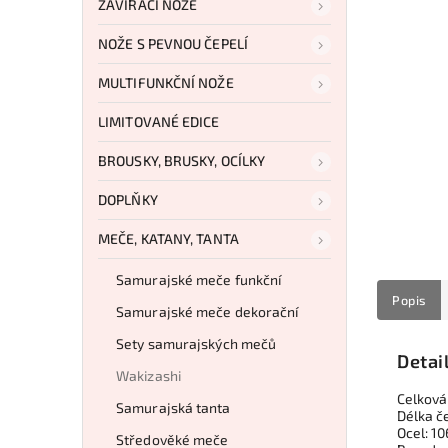
ZAVÍRACÍ NOŽE
NOŽE S PEVNOU ČEPELÍ
MULTIFUNKČNÍ NOŽE
LIMITOVANÉ EDICE
BROUSKY, BRUSKY, OCÍLKY
DOPLŇKY
MEČE, KATANY, TANTA
Samurajské meče funkční
Popis
Samurajské meče dekorační
Sety samurajských mečů
Detai
Wakizashi
Celková
Samurajská tanta
Délka č
Ocel: 1
Středověké meče