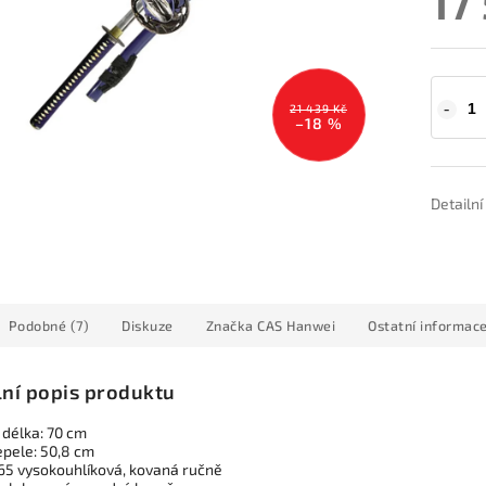
17
21 439 Kč
–18 %
Detailn
Podobné (7)
Diskuze
Značka
CAS Hanwei
Ostatní informac
lní popis produktu
 délka: 70 cm
epele: 50,8 cm
065 vysokouhlíková, kovaná ručně