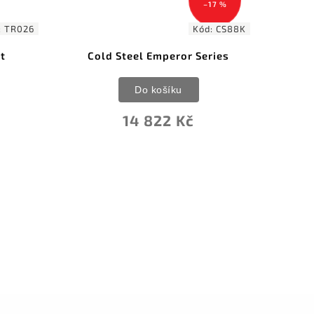
–17 %
:
TR026
Kód:
CS88K
t
Cold Steel Emperor Series
Do košíku
14 822 Kč