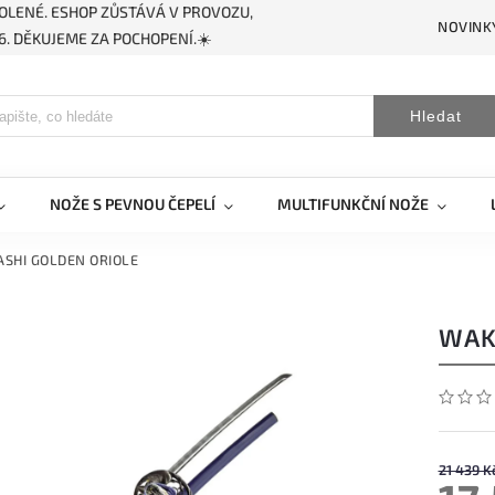
OLENÉ. ESHOP ZŮSTÁVÁ V PROVOZU,
NOVINK
. DĚKUJEME ZA POCHOPENÍ.☀️
Hledat
NOŽE S PEVNOU ČEPELÍ
MULTIFUNKČNÍ NOŽE
SHI GOLDEN ORIOLE
WAK
21 439 K