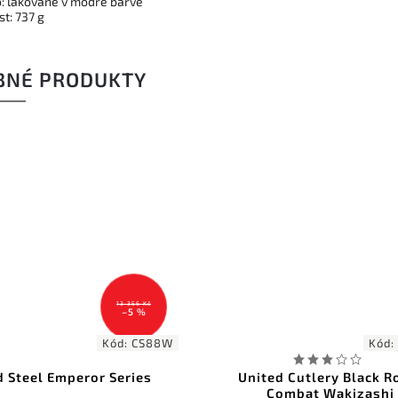
: lakované v modré barvě
t: 737 g
BNÉ PRODUKTY
13 356 Kč
–5 %
Kód:
CS88W
Kód:
d Steel Emperor Series
United Cutlery Black R
Combat Wakizashi