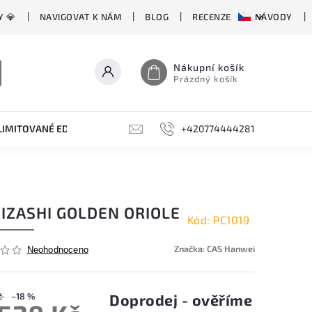
Y 💎
NAVIGOVAT K NÁM
BLOG
RECENZE
NÁVODY
Nákupní košík
Prázdný košík
LIMITOVANÉ EDICE
BROUSKY, BRUSKY, OCÍLKY
+420774444281
DOPLŇKY
IZASHI GOLDEN ORIOLE
Kód:
PC1019
Značka:
CAS Hanwei
Neohodnoceno
č
–18 %
Doprodej - ověříme