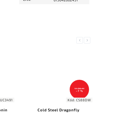
Previous
Next
12 783 Kč
–7 %
UC3491
Kód:
CS88DW
onin
Cold Steel Dragonfly
U