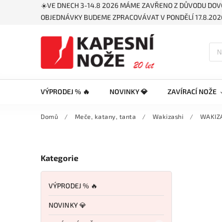
☀️VE DNECH 3-14.8 2026 MÁME ZAVŘENO Z DŮVODU DOV
OBJEDNÁVKY BUDEME ZPRACOVÁVAT V PONDĚLÍ 17.8.2026
VÝPRODEJ % 🔥
NOVINKY 💎
ZAVÍRACÍ NOŽE
Domů
/
Meče, katany, tanta
/
Wakizashi
/
WAKIZA
Kategorie
VÝPRODEJ % 🔥
NOVINKY 💎