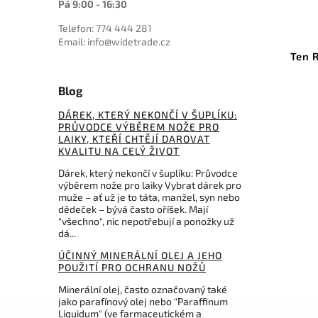
Pá 9:00 - 16:30
Telefon: 774 444 281
Kód:
UC3193
Email: info@widetrade.cz
Shikoto Longquan Master
Ten 
Katana
Blog
Do košíku
DÁREK, KTERÝ NEKONČÍ V ŠUPLÍKU:
14 568 Kč
PRŮVODCE VÝBĚREM NOŽE PRO
LAIKY, KTEŘÍ CHTĚJÍ DAROVAT
KVALITU NA CELÝ ŽIVOT
Dárek, který nekončí v šuplíku: Průvodce
výběrem nože pro laiky Vybrat dárek pro
muže – ať už je to táta, manžel, syn nebo
dědeček – bývá často oříšek. Mají
"všechno", nic nepotřebují a ponožky už
dá...
ÚČINNÝ MINERÁLNÍ OLEJ A JEHO
POUŽITÍ PRO OCHRANU NOŽŮ
Minerální olej, často označovaný také
jako parafínový olej nebo "Paraffinum
Liquidum" (ve farmaceutickém a