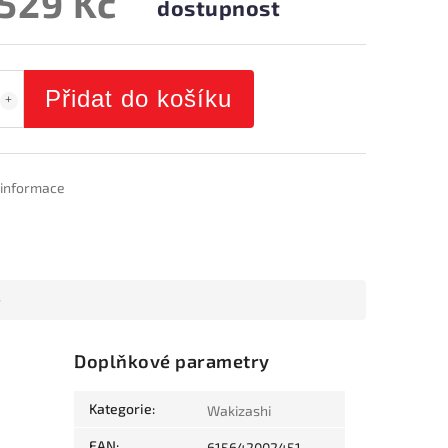
 529 Kč
dostupnost
Přidat do košíku
í informace
e
Doplňkové parametry
Kategorie
:
Wakizashi
EAN
:
615642002451