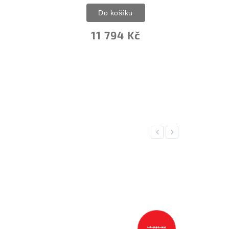
Do košíku
11 794 Kč
Previous
Next
17 931 Kč