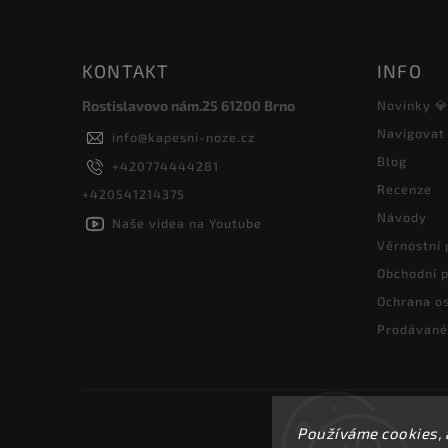
KONTAKT
INFO
Rostislavovo nám.25 61200 Brno
Novinky 
Navigovat
info
@
kapesni-noze.cz
Blog
+420774444281
Recenze
+420541214375
Návody
Naše videa na Youtube
Věrnostní
Obchodní 
Ochrana os
Prodávané
Používáme cookies, 