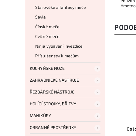
Pouzdro
Hmotnos
Starověké a fantasy meče
Šavle
PODO
Čínské meče
Cvičné meče
Ninja vybavení, hvězdice
Příslušenství k mečům
KUCHYŇSKÉ NOŽE
ZAHRADNICKÉ NÁSTROJE
ŘEZBÁŘSKÉ NÁSTROJE
HOLÍCÍ STROJKY, BŘITVY
5 262 Kč
–3 %
MANIKÚRY
Kód:
UC3474
OBRANNÉ PROSTŘEDKY
United Cutlery Honshu Sub-
Col
Hilt Wakizashi