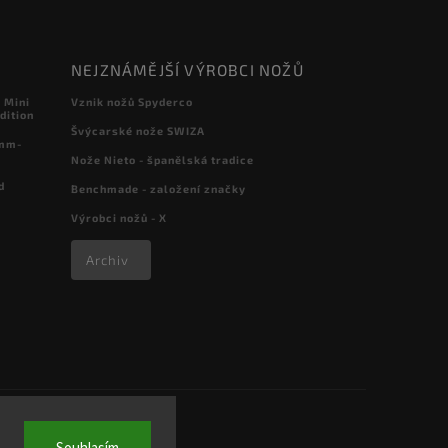
NEJZNÁMĚJŠÍ VÝROBCI NOŽŮ
 Mini
Vznik nožů Spyderco
dition
Švýcarské nože SWIZA
 mm-
Nože Nieto - španělská tradice
d
Benchmade - založení značky
Výrobci nožů - X
Archiv