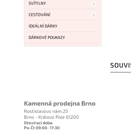
SVÍTILNY
Do košíku
CESTOVÁNÍ
5 067 Kč
IDEÁLNÍ DÁRKY
DÁRKOVÉ POUKAZY
SOUVI
Kamenná prodejna Brno
Rostislavovo nám.25
Brno - Královo Pole 61200
Otevírací doba:
Po-Čt 09:00- 17:30