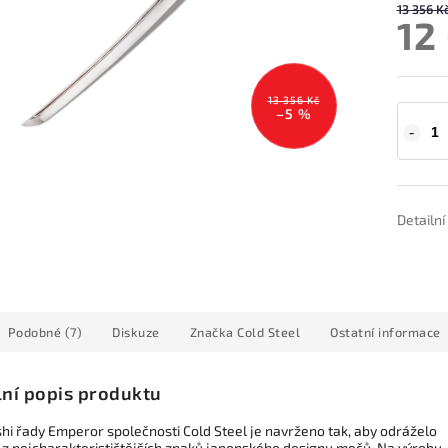
13 356 K
12
13 356 Kč
–5 %
Detailn
Podobné (7)
Diskuze
Značka
Cold Steel
Ostatní informace
lní popis produktu
hi řady Emperor společnosti Cold Steel je navrženo tak, aby odráželo
 z nejcharakterističtějších znaků japonského designu mečů. Na výrobu