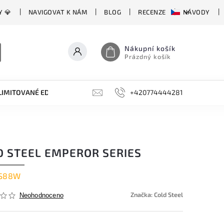
Y 💎
NAVIGOVAT K NÁM
BLOG
RECENZE
NÁVODY
Nákupní košík
Prázdný košík
LIMITOVANÉ EDICE
BROUSKY, BRUSKY, OCÍLKY
+420774444281
DOPLŇKY
D STEEL EMPEROR SERIES
S88W
Značka:
Cold Steel
Neohodnoceno