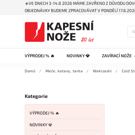
☀️VE DNECH 3-14.8 2026 MÁME ZAVŘENO Z DŮVODU DOV
OBJEDNÁVKY BUDEME ZPRACOVÁVAT V PONDĚLÍ 17.8.2026
VÝPRODEJ % 🔥
NOVINKY 💎
ZAVÍRACÍ NOŽE
Domů
/
Meče, katany, tanta
/
Wakizashi
/
Cold S
Kategorie
VÝPRODEJ % 🔥
NOVINKY 💎