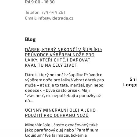
Pá 9:00 - 16:30
Telefon: 774 444 281
Email: info@widetrade.cz
Blog
DÁREK, KTERÝ NEKONČÍ V ŠUPLÍKU:
PRŮVODCE VÝBĚREM NOŽE PRO
LAIKY, KTEŘÍ CHTĚJÍ DAROVAT
KVALITU NA CELÝ ŽIVOT
Kód:
MA203BK
Kód:
U
Dárek, který nekončí v šuplíku: Průvodce
yu samurajský meč set
Shikoto Hammer-Forg
výběrem nože pro laiky Vybrat dárek pro
Longquan Master Teal Ka
muže – ať už je to táta, manžel, syn nebo
dědeček – bývá často oříšek. Mají
Do košíku
"všechno", nic nepotřebují a ponožky už
Do košíku
dá...
5 990 Kč
14 568 Kč
ÚČINNÝ MINERÁLNÍ OLEJ A JEHO
POUŽITÍ PRO OCHRANU NOŽŮ
Minerální olej, často označovaný také
jako parafínový olej nebo "Paraffinum
Liquidum" (ve farmaceutickém a