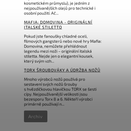
kosmetickém průmyslu), je jedním z
nejpoužívanějších olejů pro technické i
osobní použití. Ač...
MAFIA: DOMOVINA - ORIGINÁLNÍ
ITALSKÉ STILETTO
Pokud jste fanoušky chladné oceli,
filmových gangsterů nebo nové hry Mafia:
Domovina, nemůžete přehlédnout
legendu mezi noži – originální italská
stiletta. Nejde jen o elegantní kousek,
který svým vzh...
TORX ŠROUBOVÁKY A ÚDRŽBA NOŽŮ
Mnoho výrobců nožů používá pro
sestavení svých nožů šrouby
s hvězdičkovou hlavičkou TORX se šesti
cípy. Nejpoužívanější velikosti jsou
bezesporu Torx 8 a 6. Někteří výrobci
primárně používají n...
Archiv