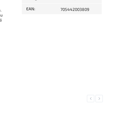
EAN
:
705442003809
.
ou
i
Previous
Next