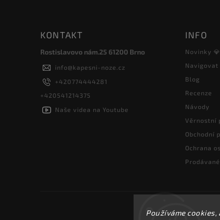
KONTAKT
INFO
Rostislavovo nám.25 61200 Brno
Novinky 
Navigovat
info
@
kapesni-noze.cz
Blog
+420774444281
Recenze
+420541214375
Návody
Naše videa na Youtube
Věrnostní
Obchodní 
Ochrana os
Prodávané
Používáme cookies, 