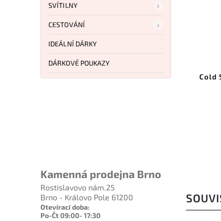
SVÍTILNY
CESTOVÁNÍ
21 439 Kč
2 279 Kč
–18 %
–20 %
IDEÁLNÍ DÁRKY
Kód:
PC1019
Kód:
CS97TKL
DÁRKOVÉ POUKAZY
I GOLDEN ORIOLE
Cold Steel Tactical Wakizashi
Machete
o košíku
Do košíku
 529 Kč
1 811 Kč
Kamenná prodejna Brno
Rostislavovo nám.25
SOUVI
Brno - Královo Pole 61200
Otevírací doba:
Po-Čt 09:00- 17:30