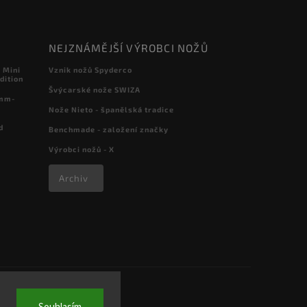
NEJZNÁMĚJŠÍ VÝROBCI NOŽŮ
 Mini
Vznik nožů Spyderco
dition
Švýcarské nože SWIZA
 mm-
Nože Nieto - španělská tradice
d
Benchmade - založení značky
Výrobci nožů - X
Archiv