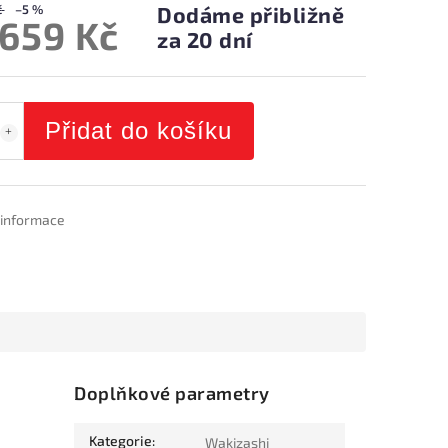
č
–5 %
Dodáme přibližně
 659 Kč
za 20 dní
Přidat do košíku
í informace
Doplňkové parametry
Kategorie
:
Wakizashi