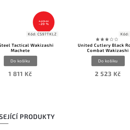
Z
Kód:
UC3491
United Cutlery Black Ronin
United
Combat Wakizashi
Samu
Do košíku
2 523 Kč
1
SEJÍCÍ PRODUKTY