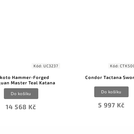
C3237
Kód:
CTK500208HC
ed
Condor Tactana Sword
Dra
tana
Do košíku
5 997 Kč