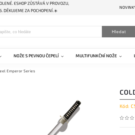
OLENÉ. ESHOP ZŮSTÁVÁ V PROVOZU,
NOVINK
. DĚKUJEME ZA POCHOPENÍ.☀️
Hledat
NOŽE S PEVNOU ČEPELÍ
MULTIFUNKČNÍ NOŽE
teel Emperor Series
COL
Kód:
C