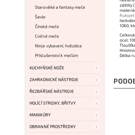
záštity 
Starověké a fantasy meče
materiál
Rukojeť
Šavle
hedvábn
1060, k
Čínské meče
Celková
Cvičné meče
ocel: 1
Tloušťk
Ninja vybavení, hvězdice
Hmotnos
Příslušenství k mečům
Délka r
KUCHYŇSKÉ NOŽE
ZAHRADNICKÉ NÁSTROJE
PODO
ŘEZBÁŘSKÉ NÁSTROJE
HOLÍCÍ STROJKY, BŘITVY
MANIKÚRY
OBRANNÉ PROSTŘEDKY