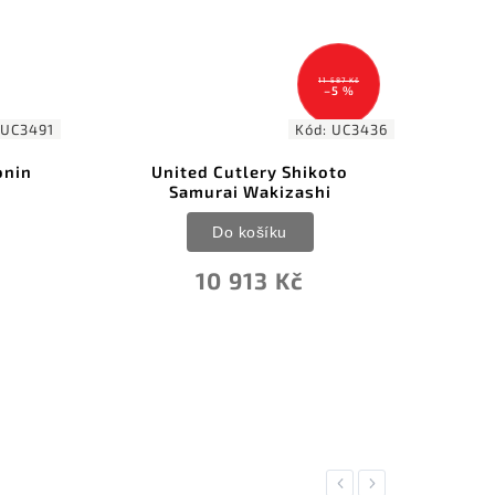
11 587 Kč
12 783 Kč
–5 %
–7 %
Kód:
UC3436
Kód:
CS88
 Cutlery Shikoto
Cold Steel Dragonfly
rai Wakizashi
Do košíku
Do košíku
11 794 Kč
0 913 Kč
Previous
Next