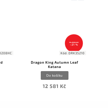
15 938 Kč
–21 %
Kód:
DRK35210
Kód:
gon King Autumn Leaf
Shikoto Hammer-For
Katana
Longquan Master Te
Wakizashi
Do košíku
Do košíku
12 581 Kč
13 434 Kč