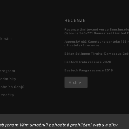
RECENZE
Recenze limitované verze Benchmade

Osborne 945-221 Damasteel Limited E
 k nám
Japonský nůž Kanetsune santoku 165
uživatelská recenze
Böker Solingen Tirpitz-Damascus Gol
Bestech Irida recenze 2020
Bestech Fanga recenze 2019
 program
podmínky
Archiv
obních údajů
 značky
Copyright 2026
kapesni-noze.cz
. Všechna práva vyhrazena.
abychom Vám umožnili pohodlné prohlížení webu a díky