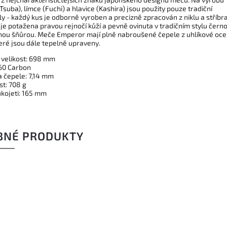
(Tsuba), límce (Fuchi) a hlavice (Kashira) jsou použity pouze tradiční
y - každý kus je odborně vyroben a precizně zpracován z niklu a stříbra
je potažena pravou rejnočí kůží a pevně ovinuta v tradičním stylu čern
ou šňůrou. Meče Emperor mají plně nabroušené čepele z uhlíkové ocel
teré jsou dále tepelně upraveny.
 velikost: 698 mm
060 Carbon
a čepele: 7,14 mm
t: 708 g
ukojeti: 165 mm
BNÉ PRODUKTY