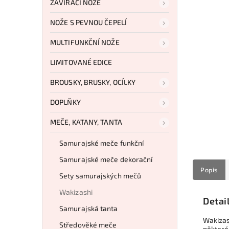
ZAVÍRACÍ NOŽE
NOŽE S PEVNOU ČEPELÍ
MULTIFUNKČNÍ NOŽE
LIMITOVANÉ EDICE
BROUSKY, BRUSKY, OCÍLKY
DOPLŇKY
MEČE, KATANY, TANTA
Samurajské meče funkční
Samurajské meče dekorační
Popis
Sety samurajských mečů
Wakizashi
Detai
Samurajská tanta
Wakizas
Středověké meče
některé