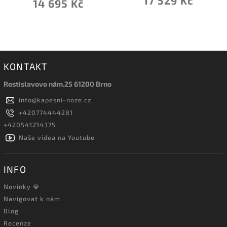
17 529 Kč
14 695 Kč
KONTAKT
Rostislavovo nám.25 61200 Brno
info
@
kapesni-noze.cz
+420774444281
+420541214375
Naše videa na Youtube
INFO
Novinky 💎
Navigovat k nám
Blog
Recenze