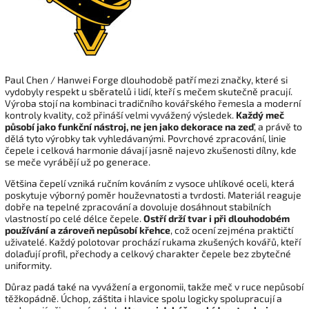
Paul Chen / Hanwei Forge dlouhodobě patří mezi značky, které si
vydobyly respekt u sběratelů i lidí, kteří s mečem skutečně pracují.
Výroba stojí na kombinaci tradičního kovářského řemesla a moderní
kontroly kvality, což přináší velmi vyvážený výsledek.
Každý meč
působí jako funkční nástroj, ne jen jako dekorace na zeď
, a právě to
dělá tyto výrobky tak vyhledávanými. Povrchové zpracování, linie
čepele i celková harmonie dávají jasně najevo zkušenosti dílny, kde
se meče vyrábějí už po generace.
Většina čepelí vzniká ručním kováním z vysoce uhlíkové oceli, která
poskytuje výborný poměr houževnatosti a tvrdosti. Materiál reaguje
dobře na tepelné zpracování a dovoluje dosáhnout stabilních
vlastností po celé délce čepele.
Ostří drží tvar i při dlouhodobém
používání a zároveň nepůsobí křehce
, což ocení zejména praktičtí
uživatelé. Každý polotovar prochází rukama zkušených kovářů, kteří
dolaďují profil, přechody a celkový charakter čepele bez zbytečné
uniformity.
Důraz padá také na vyvážení a ergonomii, takže meč v ruce nepůsobí
těžkopádně. Úchop, záštita i hlavice spolu logicky spolupracují a