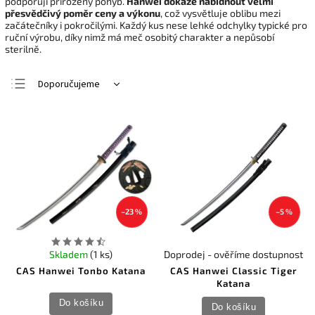
podporují přirozený pohyb.
Hanwei dokáže nabídnout velmi
přesvědčivý poměr ceny a výkonu
, což vysvětluje oblibu mezi
začátečníky i pokročilými. Každý kus nese lehké odchylky typické pro
ruční výrobu, díky nimž má meč osobitý charakter a nepůsobí
sterilně.
Doporučujeme
Nejlevnější
Nejdražší
Nejprodávanější
Abecedně
–23 %
–5 %
Skladem
(1 ks)
Doprodej - ověříme dostupnost
CAS Hanwei Tonbo Katana
CAS Hanwei Classic Tiger
Katana
Do košíku
Do košíku