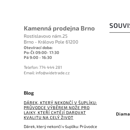
SOUVI
Kamenná prodejna Brno
Rostislavovo nám.25
Brno - Královo Pole 61200
Otevírací doba:
TIP
Po-Čt 09:00- 17:30
Pá 9:00 - 16:30
Telefon: 774 444 281
Email: info@widetrade.cz
4 190 Kč
Blog
–14 %
DÁREK, KTERÝ NEKONČÍ V ŠUPLÍKU:
Kód:
WSKTNRKS-W
PRŮVODCE VÝBĚREM NOŽE PRO
LAIKY, KTEŘÍ CHTĚJÍ DAROVAT
Work Sharp Rolling Knife
Diamant
KVALITU NA CELÝ ŽIVOT
Sharpener WSKTNRKS-W
Dárek, který nekončí v šuplíku: Průvodce
Do košíku