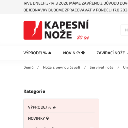
☀️VE DNECH 3-14.8 2026 MÁME ZAVŘENO Z DŮVODU DOV
OBJEDNÁVKY BUDEME ZPRACOVÁVAT V PONDĚLÍ 17.8.2026
VÝPRODEJ % 🔥
NOVINKY 💎
ZAVÍRACÍ NOŽE
Domů
/
Nože s pevnou čepelí
/
Survival nože
/
Un
Kategorie
VÝPRODEJ % 🔥
NOVINKY 💎