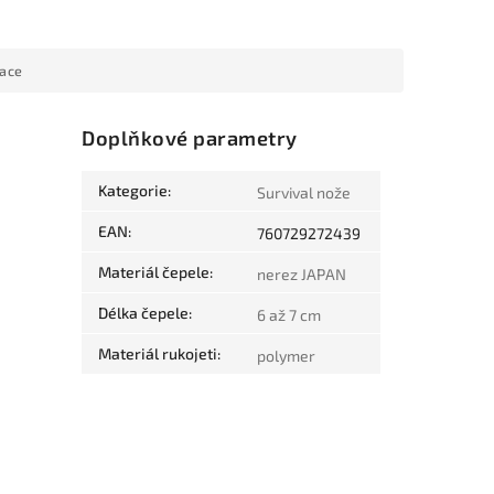
mace
Doplňkové parametry
Kategorie
:
Survival nože
EAN
:
760729272439
Materiál čepele
:
nerez JAPAN
Délka čepele
:
6 až 7 cm
Materiál rukojeti
:
polymer