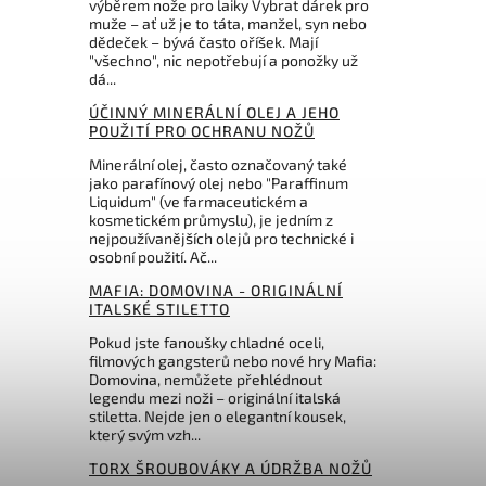
výběrem nože pro laiky Vybrat dárek pro
muže – ať už je to táta, manžel, syn nebo
dědeček – bývá často oříšek. Mají
3 590 Kč
"všechno", nic nepotřebují a ponožky už
dá...
ÚČINNÝ MINERÁLNÍ OLEJ A JEHO
POUŽITÍ PRO OCHRANU NOŽŮ
Minerální olej, často označovaný také
jako parafínový olej nebo "Paraffinum
Liquidum" (ve farmaceutickém a
kosmetickém průmyslu), je jedním z
nejpoužívanějších olejů pro technické i
osobní použití. Ač...
MAFIA: DOMOVINA - ORIGINÁLNÍ
ITALSKÉ STILETTO
Pokud jste fanoušky chladné oceli,
filmových gangsterů nebo nové hry Mafia:
Domovina, nemůžete přehlédnout
legendu mezi noži – originální italská
stiletta. Nejde jen o elegantní kousek,
který svým vzh...
TORX ŠROUBOVÁKY A ÚDRŽBA NOŽŮ