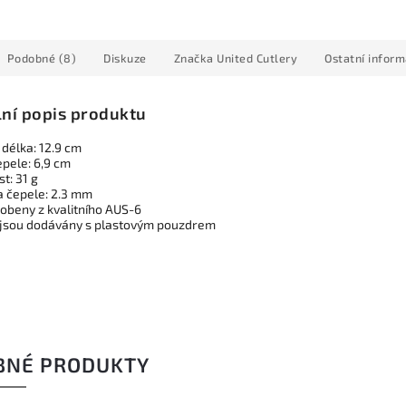
Podobné (8)
Diskuze
Značka
United Cutlery
Ostatní infor
lní popis produktu
 délka: 12.9 cm
epele: 6,9 cm
t: 31 g
a čepele: 2.3 mm
robeny z kvalitního AUS-6
jsou dodávány s plastovým pouzdrem
BNÉ PRODUKTY