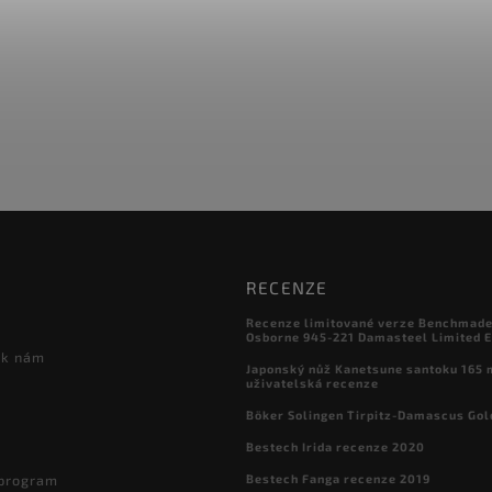
RECENZE
Recenze limitované verze Benchmade

Osborne 945-221 Damasteel Limited E
 k nám
Japonský nůž Kanetsune santoku 165
uživatelská recenze
Böker Solingen Tirpitz-Damascus Gol
Bestech Irida recenze 2020
Bestech Fanga recenze 2019
 program