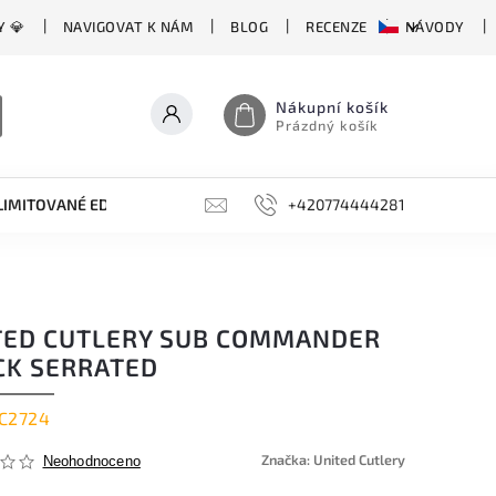
Y 💎
NAVIGOVAT K NÁM
BLOG
RECENZE
NÁVODY
Nákupní košík
Prázdný košík
LIMITOVANÉ EDICE
BROUSKY, BRUSKY, OCÍLKY
+420774444281
DOPLŇKY
TED CUTLERY SUB COMMANDER
CK SERRATED
C2724
Značka:
United Cutlery
Neohodnoceno