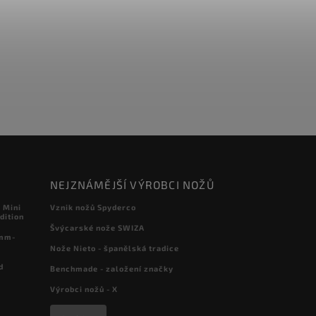
NEJZNÁMĚJŠÍ VÝROBCI NOŽŮ
 Mini
Vznik nožů Spyderco
dition
Švýcarské nože SWIZA
 mm-
Nože Nieto - španělská tradice
d
Benchmade - založení značky
Výrobci nožů - X