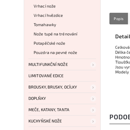
Vrhací nože
Vrhací hvězdice
Popis
Tomahawky
Nože tupé na trénování
Detai
Potapěčské nože
Celková
Délka č
Pouzdra na pevné nože
Hmotnos
Tloušťk
MULTIFUNKČNÍ NOŽE
Jsou vy
Modely 
LIMITOVANÉ EDICE
BROUSKY, BRUSKY, OCÍLKY
DOPLŇKY
MEČE, KATANY, TANTA
PODO
KUCHYŇSKÉ NOŽE