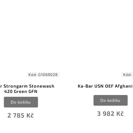
Kód:
G1069028
Kód:
KA9170
m Stonewash
Ka-Bar USN OEF Afghanistan
n GFN
Do košíku
ku
3 982 Kč
 Kč