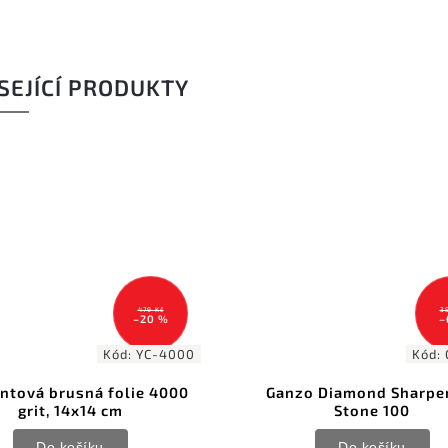
SEJÍCÍ PRODUKTY
479 Kč
351 K
–20 %
–6 
Kód:
YC-4000
Kód:
GA
ová brusná folie 4000
Ganzo Diamond Sharpeni
grit, 14x14 cm
Stone 100
Do košíku
Do košíku