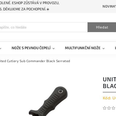
OLENÉ. ESHOP ZŮSTÁVÁ V PROVOZU,
NOVINK
. DĚKUJEME ZA POCHOPENÍ.☀️
Hledat
NOŽE S PEVNOU ČEPELÍ
MULTIFUNKČNÍ NOŽE
ited Cutlery Sub Commander Black Serrated
UNI
BLA
Kód:
U