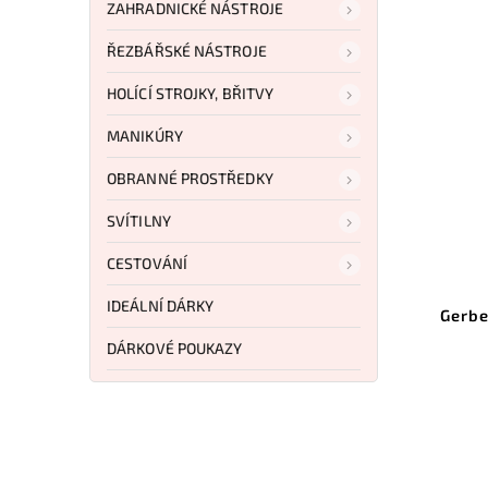
ZAHRADNICKÉ NÁSTROJE
ŘEZBÁŘSKÉ NÁSTROJE
HOLÍCÍ STROJKY, BŘITVY
MANIKÚRY
OBRANNÉ PROSTŘEDKY
SVÍTILNY
CESTOVÁNÍ
Kód:
G1629
IDEÁLNÍ DÁRKY
Gerber LMF II Infantry Black
Gerber Strongar
420 Gree
DÁRKOVÉ POUKAZY
Do košíku
Do koší
3 764 Kč
2 785