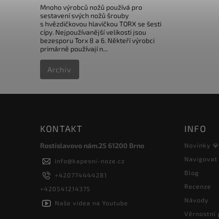
Mnoho výrobců nožů používá pro
sestavení svých nožů šrouby
s hvězdičkovou hlavičkou TORX se šesti
cípy. Nejpoužívanější velikosti jsou
bezesporu Torx 8 a 6. Někteří výrobci
primárně používají n...
Archiv
KONTAKT
INFO
Rostislavovo nám.25 61200 Brno
Novinky 
Navigovat
info
@
kapesni-noze.cz
Blog
+420774444281
Recenze
+420541214375
Návody
Naše videa na Youtube
Věrnostní