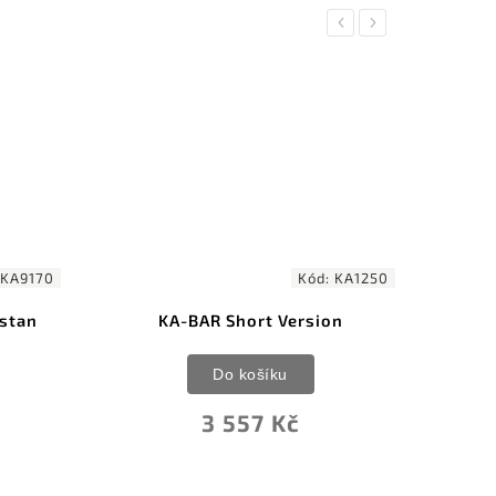
Previous
Next
Kód:
KA1250
KA-BAR Short Version
ACTA NON V
ANVP15
Do košíku
Do ko
3 557 Kč
2 08