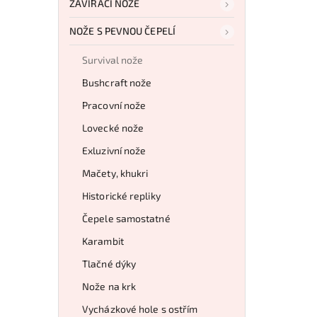
ZAVÍRACÍ NOŽE
NOŽE S PEVNOU ČEPELÍ
Survival nože
Bushcraft nože
Pracovní nože
Lovecké nože
Exluzivní nože
Mačety, khukri
Historické repliky
Čepele samostatné
Karambit
Tlačné dýky
Nože na krk
Vycházkové hole s ostřím