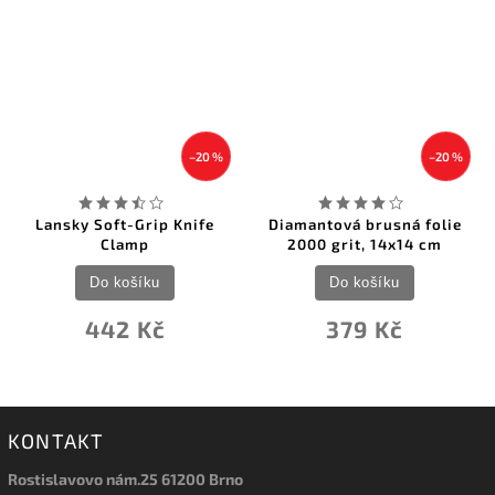
–20 %
–20 %
Lansky Soft-Grip Knife
Diamantová brusná folie
Clamp
2000 grit, 14x14 cm
Do košíku
Do košíku
442 Kč
379 Kč
KONTAKT
Rostislavovo nám.25 61200 Brno