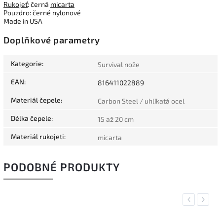
Rukojeť
: černá
micarta
Pouzdro: černé nylonové
Made in USA
Doplňkové parametry
Kategorie
:
Survival nože
EAN
:
816411022889
Materiál čepele
:
Carbon Steel / uhlíkatá ocel
Délka čepele
:
15 až 20 cm
Materiál rukojeti
:
micarta
PODOBNÉ PRODUKTY
Previous
Next