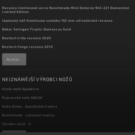
Recenze limitované verze Benchmade Mini Osborne 945-221 Damasteel
Limited Edition
Japonský nůž Kanetsune santoku 165 mm-uživatelská recenze
Böker Solingen Tirpitz-Damascus Gold
Bestech Irida recenze 2020
Bestech Fanga recenze 2019
Archiv
NEJZNÁMĚJŠÍ VÝROBCI NOŽŮ
Vznik nožů Spyderco
Švýcarské nože SWIZA
Nože Nieto - španělská tradice
Benchmade - založení značky
Výrobci nožů - X