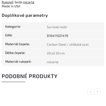
Rukojeť
: šedá
micarta
Made in USA
Doplňkové parametry
Kategorie
:
Survival nože
EAN
:
816411021479
Materiál čepele
:
Carbon Steel / uhlíkatá ocel
Délka čepele
:
20 až 30 cm
Materiál rukojeti
:
micarta
PODOBNÉ PRODUKTY
Previous
Next