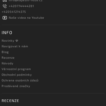
info
@
kapesni-noze.cz
+420774444281
+420541214375
Naše videa na Youtube
INFO
Novinky 💎
Navigovat k nám
Blog
Recenze
Návody
Věrnostní program
Obchodní podmínky
Ochrana osobních údajů
Prodávané značky
RECENZE