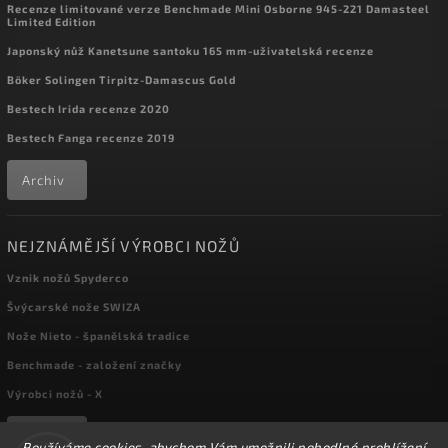
Recenze limitované verze Benchmade Mini Osborne 945-221 Damasteel
Limited Edition
Japonský nůž Kanetsune santoku 165 mm-uživatelská recenze
Böker Solingen Tirpitz-Damascus Gold
Bestech Irida recenze 2020
Bestech Fanga recenze 2019
Archiv
NEJZNÁMĚJŠÍ VÝROBCI NOŽŮ
Vznik nožů Spyderco
Švýcarské nože SWIZA
Nože Nieto - španělská tradice
Benchmade - založení značky
Výrobci nožů - X
Archiv
Používáme cookies, abychom Vám umožnili pohodlné prohlížení