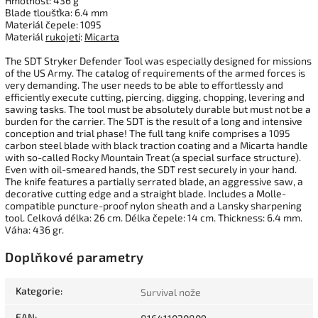
Hmotnost: 436 g
Blade tloušťka: 6.4 mm
Materiál čepele: 1095
Materiál
rukojeti
:
Micarta
The SDT Stryker Defender Tool was especially designed for missions
of the US Army. The catalog of requirements of the armed forces is
very demanding. The user needs to be able to effortlessly and
efficiently execute cutting, piercing, digging, chopping, levering and
sawing tasks. The tool must be absolutely durable but must not be a
burden for the carrier. The SDT is the result of a long and intensive
conception and trial phase! The full tang knife comprises a 1095
carbon steel blade with black traction coating and a Micarta handle
with so-called Rocky Mountain Treat (a special surface structure).
Even with oil-smeared hands, the SDT rest securely in your hand.
The knife features a partially serrated blade, an aggressive saw, a
decorative cutting edge and a straight blade. Includes a Molle-
compatible puncture-proof nylon sheath and a Lansky sharpening
tool. Celková délka: 26 cm. Délka čepele: 14 cm. Thickness: 6.4 mm.
Váha: 436 gr.
Doplňkové parametry
Kategorie
:
Survival nože
EAN
: