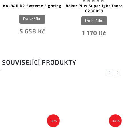
KA-BAR D2 Extreme Fighting
Böker Plus Superlight Tanto
02BO099
Do košíku
Do košíku
5 658 Kč
1 170 Kč
SOUVISEJÍCÍ PRODUKTY
Previous
Next
–6 %
–18 %