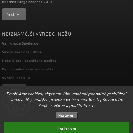
Bestech Fanga recenze 2019
Archiv
NEJZNÁMĚJŠÍ VÝROBCI NOŽŮ
Vznik nožů Spyderco
Švýcarské nože SWIZA
Nože Nieto - španělská tradice
Benchmade - založení značky
Výrobci nožů - X
Archiv
Používáme cookies, abychom Vám umožnili pohodlné prohlížení
webu a díky analýze provozu webu neustále zlepšovali jeho
funkce, výkon a použitelnost.
Copyright 2026
kapesni-noze.cz
. Všechna práva vyhrazena.
☀️Ve dnech 3-14.8 2026 máme zavřeno z důvodu
DOVOLENÉ. Eshop zůstává v provozu, objednávky
Nastavení
Upravit nastavení cookies
budeme zpracovávat v pondělí 17.8.2026. Děkujeme za
pochopení.☀️
Souhlasím