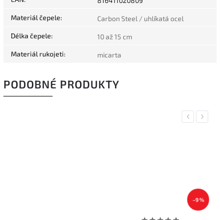
816411020809
Materiál čepele
:
Carbon Steel / uhlíkatá ocel
Délka čepele
:
10 až 15 cm
Materiál rukojeti
:
micarta
PODOBNÉ PRODUKTY
Previous
Next
–9 %