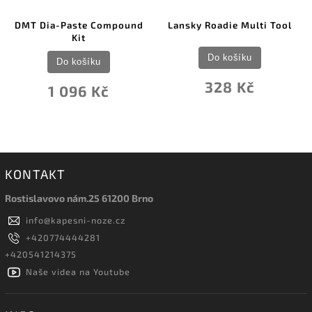
DMT Dia-Paste Compound
Lansky Roadie Multi Tool
Kit
Do košíku
Do košíku
328 Kč
1 096 Kč
KONTAKT
Rostislavovo nám.25 61200 Brno
info
@
kapesni-noze.cz
+420774444281
+420541214375
Naše videa na Youtube