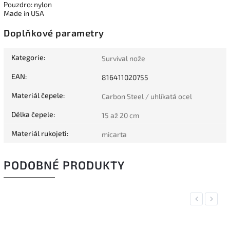
Pouzdro: nylon
Made in USA
Doplňkové parametry
Kategorie
:
Survival nože
EAN
:
816411020755
Materiál čepele
:
Carbon Steel / uhlíkatá ocel
Délka čepele
:
15 až 20 cm
Materiál rukojeti
:
micarta
PODOBNÉ PRODUKTY
Previous
Next