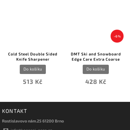
–6 %
Cold Steel Double Sided
DMT Ski and Snowboard
Knife Sharpener
Edge Care Extra Coarse
Do košíku
Do košíku
513 Kč
428 Kč
KONTAKT
Rostislavovo nám.25 61200 Brno