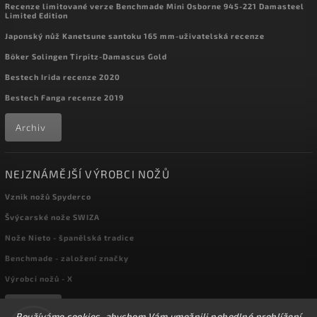
Recenze limitované verze Benchmade Mini Osborne 945-221 Damasteel
Limited Edition
Japonský nůž Kanetsune santoku 165 mm-uživatelská recenze
Böker Solingen Tirpitz-Damascus Gold
Bestech Irida recenze 2020
Bestech Fanga recenze 2019
Archiv
NEJZNÁMĚJŠÍ VÝROBCI NOŽŮ
Vznik nožů Spyderco
Švýcarské nože SWIZA
Nože Nieto - španělská tradice
Benchmade - založení značky
Výrobci nožů - X
Archiv
Používáme cookies, abychom Vám umožnili pohodlné prohlížení