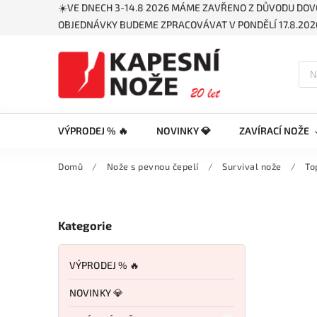
☀️VE DNECH 3-14.8 2026 MÁME ZAVŘENO Z DŮVODU DOV
OBJEDNÁVKY BUDEME ZPRACOVÁVAT V PONDĚLÍ 17.8.2026
VÝPRODEJ % 🔥
NOVINKY 💎
ZAVÍRACÍ NOŽE
Domů
/
Nože s pevnou čepelí
/
Survival nože
/
To
Kategorie
VÝPRODEJ % 🔥
NOVINKY 💎