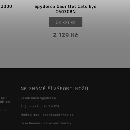
 2000
Spyderco Gauntlet Cats Eye
Lans
C603CBN
Do košíku
2 129 Kč
NEJZNÁMĚJŠÍ VÝROBCI NOŽŮ
 Mini
Vznik nožů Spyderco
dition
Švýcarské nože SWIZA
 mm-
Nože Nieto - španělská tradice
d
Benchmade - založení značky