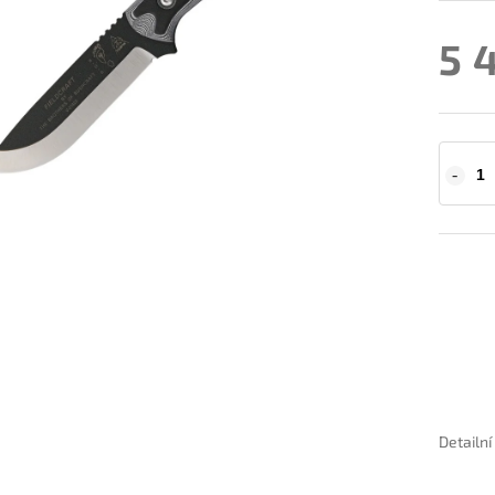
5 
Detailn