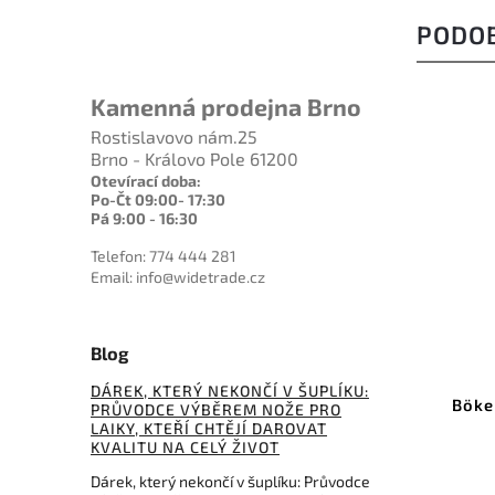
PODO
Kamenná prodejna Brno
Rostislavovo nám.25
Brno - Královo Pole 61200
Otevírací doba:
Po-Čt 09:00- 17:30
Pá 9:00 - 16:30
Telefon: 774 444 281
Email: info@widetrade.cz
Blog
G1060
Kód:
KA1212
DÁREK, KTERÝ NEKONČÍ V ŠUPLÍKU:
lade
KA-BAR Military Black
Böke
PRŮVODCE VÝBĚREM NOŽE PRO
LAIKY, KTEŘÍ CHTĚJÍ DAROVAT
KVALITU NA CELÝ ŽIVOT
Do košíku
Dárek, který nekončí v šuplíku: Průvodce