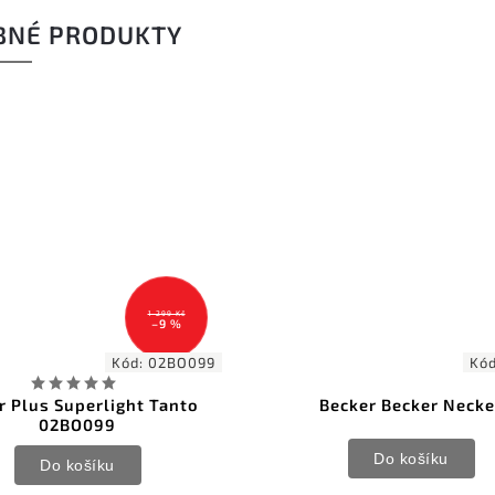
BNÉ PRODUKTY
1 299 Kč
–9 %
Kód:
02BO099
Kó
r Plus Superlight Tanto
Becker Becker Necke
02BO099
Do košíku
Do košíku