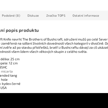
Podobné (8)
Diskuze
Značka
TOPS
Ostatní informace
lní popis produktu
ft Knife navrhl The Brothers of Bushcraft, sdružení mužů po celé Sever
zaměřená na sdílení životních dovedností všech kategorií v divočině. O
í zvěře až po stavbu přístřešků, bratři z Bushcraftu dávají za cíl ukázat
ednosti všem lidem všech věkových skupin z celého světa.
 délka: 25 cm
epele: 12 cm
095HC
:
micarta
xtended tang
 hole
: kydex černé
 USA