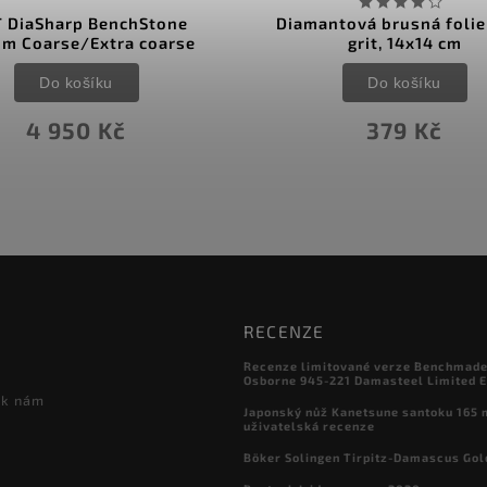
 DiaSharp BenchStone
Diamantová brusná folie
m Coarse/Extra coarse
grit, 14x14 cm
Do košíku
Do košíku
4 950 Kč
379 Kč
RECENZE
Recenze limitované verze Benchmade

Osborne 945-221 Damasteel Limited E
 k nám
Japonský nůž Kanetsune santoku 165
uživatelská recenze
Böker Solingen Tirpitz-Damascus Gol