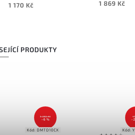
1 869 Kč
1 170 Kč
SEJÍCÍ PRODUKTY
5 282 Kč
4
–6 %
–
Kód:
DMTD10CX
Kód:
Y