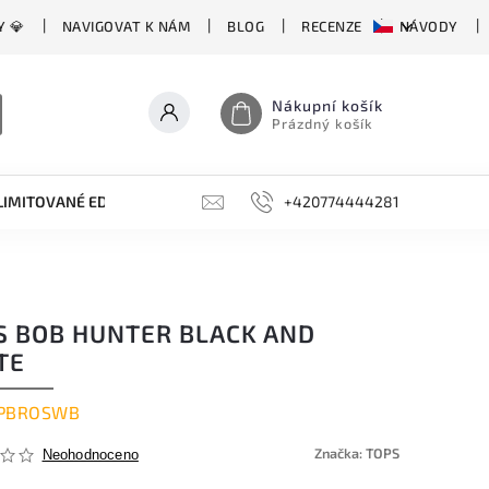
Y 💎
NAVIGOVAT K NÁM
BLOG
RECENZE
NÁVODY
Nákupní košík
Prázdný košík
LIMITOVANÉ EDICE
BROUSKY, BRUSKY, OCÍLKY
+420774444281
DOPLŇKY
S BOB HUNTER BLACK AND
TE
PBROSWB
Značka:
TOPS
Neohodnoceno