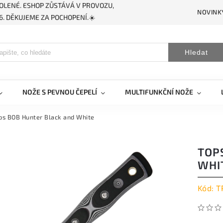
OLENÉ. ESHOP ZŮSTÁVÁ V PROVOZU,
NOVINK
. DĚKUJEME ZA POCHOPENÍ.☀️
Hledat
NOŽE S PEVNOU ČEPELÍ
MULTIFUNKČNÍ NOŽE
ps BOB Hunter Black and White
TOP
WHI
Kód:
T