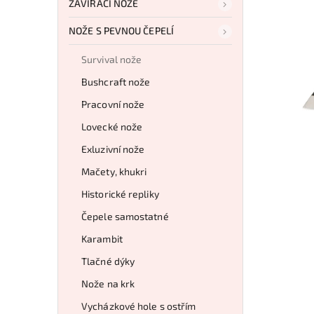
ZAVÍRACÍ NOŽE
NOŽE S PEVNOU ČEPELÍ
Survival nože
Bushcraft nože
Pracovní nože
Lovecké nože
Exluzivní nože
Mačety, khukri
Historické repliky
Čepele samostatné
Karambit
Tlačné dýky
Nože na krk
Vycházkové hole s ostřím