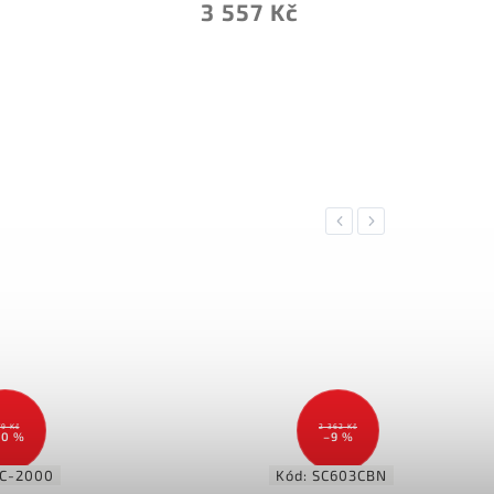
3 557 Kč
Previous
Next
79 Kč
2 362 Kč
20 %
–9 %
C-2000
Kód:
SC603CBN