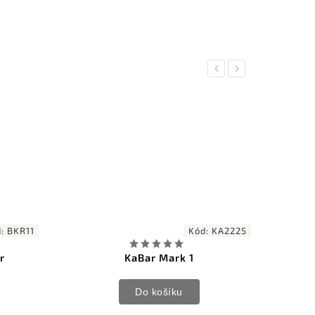
Previous
Next
d:
BKR11
Kód:
KA2225
r
KaBar Mark 1
Do košíku