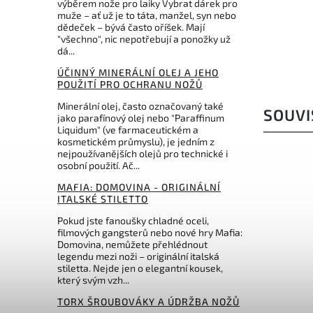
výběrem nože pro laiky Vybrat dárek pro
3 432 Kč
muže – ať už je to táta, manžel, syn nebo
dědeček – bývá často oříšek. Mají
"všechno", nic nepotřebují a ponožky už
dá...
ÚČINNÝ MINERÁLNÍ OLEJ A JEHO
POUŽITÍ PRO OCHRANU NOŽŮ
Minerální olej, často označovaný také
SOUVI
jako parafínový olej nebo "Paraffinum
Liquidum" (ve farmaceutickém a
kosmetickém průmyslu), je jedním z
nejpoužívanějších olejů pro technické i
osobní použití. Ač...
MAFIA: DOMOVINA - ORIGINÁLNÍ
ITALSKÉ STILETTO
Pokud jste fanoušky chladné oceli,
filmových gangsterů nebo nové hry Mafia:
Domovina, nemůžete přehlédnout
legendu mezi noži – originální italská
stiletta. Nejde jen o elegantní kousek,
Kč
5 282 Kč
 %
–6 %
který svým vzh...
TORX ŠROUBOVÁKY A ÚDRŽBA NOŽŮ
SHARP
Kód:
DMTD10EF