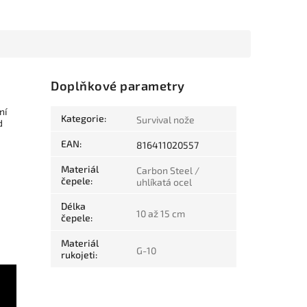
Doplňkové parametry
ní
Kategorie
:
Survival nože
d
EAN
:
816411020557
Materiál
Carbon Steel /
čepele
:
uhlíkatá ocel
Délka
10 až 15 cm
čepele
:
Materiál
G-10
rukojeti
: