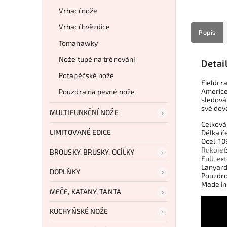
Vrhací nože
Vrhací hvězdice
Popis
Tomahawky
Nože tupé na trénování
Detai
Potapěčské nože
Fieldcra
Americe 
Pouzdra na pevné nože
sledován
své dov
MULTIFUNKČNÍ NOŽE
Celková
LIMITOVANÉ EDICE
Délka č
Ocel: 1
Rukojeť
BROUSKY, BRUSKY, OCÍLKY
Full, e
Lanyard
DOPLŇKY
Pouzdro
Made in
MEČE, KATANY, TANTA
KUCHYŇSKÉ NOŽE