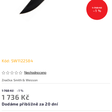
1 768 Kč
–1 %
Kód:
SW1122584
Neohodnoceno
Značka:
Smith & Wesson
1 768 Kč
–1 %
1 736 Kč
Dodáme přibližně za 20 dní