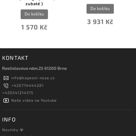
zubaté )
Do košíku
Do košíku
3 931 Kč
1 570 Kč
KONTAKT
Rostislavovo nám.25 61200 Brno
info
@
kapesni-noze.cz
+420774444281
+420541214375
Naše videa na Youtube
INFO
Novinky 💎