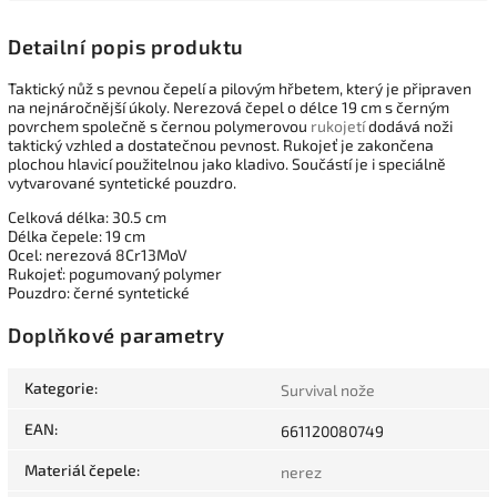
Detailní popis produktu
Taktický nůž s pevnou čepelí a pilovým hřbetem, který je připraven
na nejnáročnější úkoly. Nerezová čepel o délce 19 cm s černým
povrchem společně s černou polymerovou
rukojetí
dodává noži
taktický vzhled a dostatečnou pevnost. Rukojeť je zakončena
plochou hlavicí použitelnou jako kladivo. Součástí je i speciálně
vytvarované syntetické pouzdro.
Celková délka: 30.5 cm
Délka čepele: 19 cm
Ocel: nerezová 8Cr13MoV
Rukojeť: pogumovaný polymer
Pouzdro: černé syntetické
Doplňkové parametry
Kategorie
:
Survival nože
EAN
:
661120080749
Materiál čepele
:
nerez