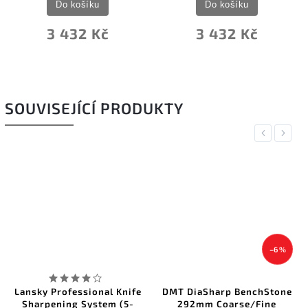
Do košíku
Do košíku
3 432 Kč
3 432 Kč
SOUVISEJÍCÍ PRODUKTY
Previous
Next
–6 %
Lansky Professional Knife
DMT DiaSharp BenchStone
Sharpening System (5-
292mm Coarse/Fine