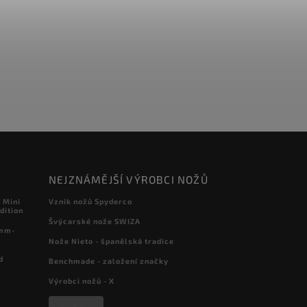
NEJZNÁMĚJŠÍ VÝROBCI NOŽŮ
 Mini
Vznik nožů Spyderco
dition
Švýcarské nože SWIZA
 mm-
Nože Nieto - španělská tradice
d
Benchmade - založení značky
Výrobci nožů - X