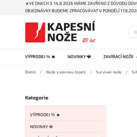
☀️VE DNECH 3-14.8 2026 MÁME ZAVŘENO Z DŮVODU DOV
OBJEDNÁVKY BUDEME ZPRACOVÁVAT V PONDĚLÍ 17.8.2026
VÝPRODEJ % 🔥
NOVINKY 💎
ZAVÍRACÍ NOŽE
Domů
/
Nože s pevnou čepelí
/
Survival nože
/
Sc
Kategorie
VÝPRODEJ % 🔥
NOVINKY 💎