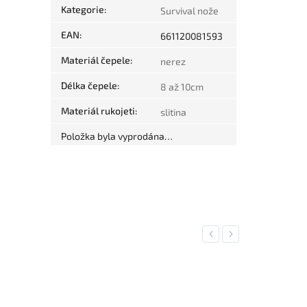
Kategorie
:
Survival nože
EAN
:
661120081593
Materiál čepele
:
nerez
Délka čepele
:
8 až 10cm
Materiál rukojeti
:
slitina
Položka byla vyprodána…
Previous
Next