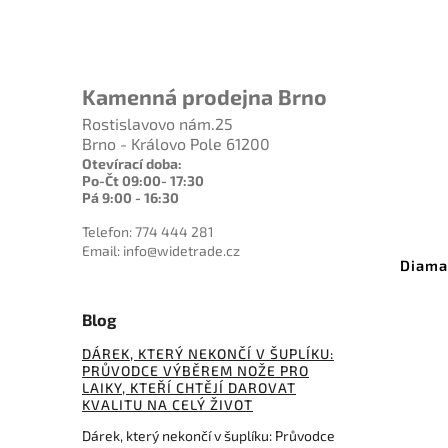
Kamenná prodejna Brno
Rostislavovo nám.25
Brno - Královo Pole 61200
Otevírací doba:
Po-Čt 09:00- 17:30
Pá 9:00 - 16:30
Kód:
DMTOD2K
Telefon: 774 444 281
Email: info@widetrade.cz
DMT Dia-Sharp Offset Mini-
Diamantová 
Hone Kit
gri
Blog
Do košíku
D
DÁREK, KTERÝ NEKONČÍ V ŠUPLÍKU:
877 Kč
PRŮVODCE VÝBĚREM NOŽE PRO
LAIKY, KTEŘÍ CHTĚJÍ DAROVAT
KVALITU NA CELÝ ŽIVOT
Dárek, který nekončí v šuplíku: Průvodce