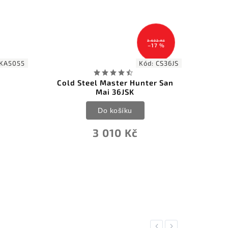
3 632 Kč
–17 %
Kód:
CS36JS
Kód
Steel Master Hunter San
KA-BAR US ARMY Viet
Mai 36JSK
Do košíku
Do košíku
3 982 Kč
3 010 Kč
Previous
Next