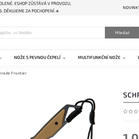
OLENÉ. ESHOP ZŮSTÁVÁ V PROVOZU,
NOVINK
. DĚKUJEME ZA POCHOPENÍ.☀️
Hledat
NOŽE S PEVNOU ČEPELÍ
MULTIFUNKČNÍ NOŽE
hrade Frontier
SCH
1 