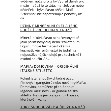
výběrem nože pro laiky Vybrat dárek pro
muže – ať už je to táta, manžel, syn nebo
dědeček – bývá často oříšek. Mají
"všechno", nic nepotřebují a ponožky už
dá...
ÚČINNÝ MINERÁLNÍ OLEJ A JEHO
POUŽITÍ PRO OCHRANU NOŽŮ
Minerální olej, často označovaný také
jako parafínový olej nebo "Paraffinum
Liquidum" (ve farmaceutickém a
kosmetickém průmyslu), je jedním z
nejpoužívanějších olejů pro technické i
osobní použití. Ač...
MAFIA: DOMOVINA - ORIGINÁLNÍ
ITALSKÉ STILETTO
Pokud jste fanoušky chladné oceli,
filmových gangsterů nebo nové hry Mafia:
Domovina, nemůžete přehlédnout
legendu mezi noži – originální italská
stiletta. Nejde jen o elegantní kousek,
který svým vzh...
TORX ŠROUBOVÁKY A ÚDRŽBA NOŽŮ