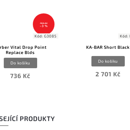
Kč
 %
G3085
Kód:
KA5055
t
KA-BAR Short Black
Cold 
Do košíku
2 701 Kč
SEJÍCÍ PRODUKTY