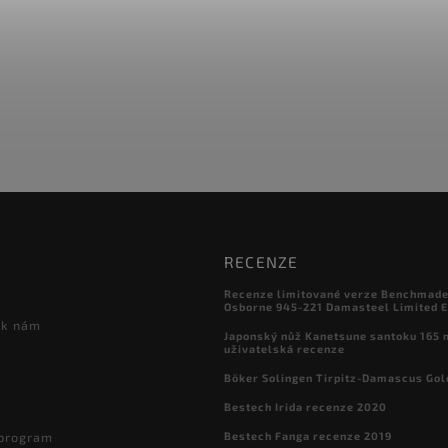
RECENZE
Recenze limitované verze Benchmade

Osborne 945-221 Damasteel Limited E
 k nám
Japonský nůž Kanetsune santoku 165
uživatelská recenze
Böker Solingen Tirpitz-Damascus Gol
Bestech Irida recenze 2020
Bestech Fanga recenze 2019
 program