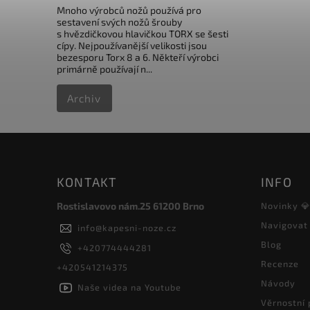
Mnoho výrobců nožů používá pro
sestavení svých nožů šrouby
s hvězdičkovou hlavičkou TORX se šesti
cípy. Nejpoužívanější velikosti jsou
bezesporu Torx 8 a 6. Někteří výrobci
primárně používají n...
Archiv
KONTAKT
INFO
Rostislavovo nám.25 61200 Brno
Novinky 
Navigovat
info
@
kapesni-noze.cz
Blog
+420774444281
Recenze
+420541214375
Návody
Naše videa na Youtube
Věrnostní