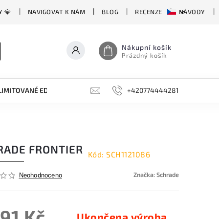
Y 💎
NAVIGOVAT K NÁM
BLOG
RECENZE
NÁVODY
Nákupní košík
Prázdný košík
LIMITOVANÉ EDICE
BROUSKY, BRUSKY, OCÍLKY
+420774444281
DOPLŇKY
RADE FRONTIER
Kód:
SCH1121086
Značka:
Schrade
Neohodnoceno
091 Kč
Ukončena výroba