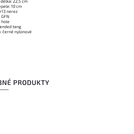
 délka: 22,5 cm
epele: 10 cm
Cr13 nerez
: GFN
 hole
xtended tang
: černé nylonové
BNÉ PRODUKTY