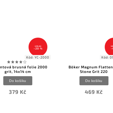
479 Kč
499 Kč
–20 %
–6 %
Kód:
YC-2000
Kód:
09BO38
brusná folie 2000
Böker Magnum Flattening
t, 14x14 cm
Stone Grit 220
o košíku
Do košíku
379 Kč
469 Kč