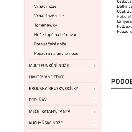
Celková
Vrhací nože
Délka č
Ocel: 3
Vrhací hvězdice
Rukojeť
Lanyard
Tomahawky
Full, e
Pouzdro
Nože tupé na trénování
Potapěčské nože
Pouzdra na pevné nože
MULTIFUNKČNÍ NOŽE
LIMITOVANÉ EDICE
PODO
BROUSKY, BRUSKY, OCÍLKY
DOPLŇKY
MEČE, KATANY, TANTA
KUCHYŇSKÉ NOŽE