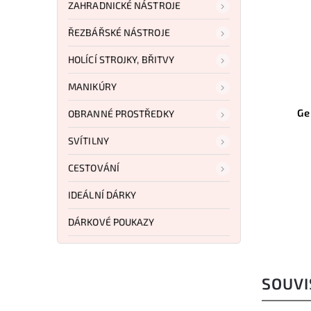
ZAHRADNICKÉ NÁSTROJE
ŘEZBÁŘSKÉ NÁSTROJE
759 
HOLÍCÍ STROJKY, BŘITVY
–3
MANIKÚRY
Kód:
KA1261
Kód:
BAR Short Fighting
Gerber Vital Drop Poin
OBRANNÉ PROSTŘEDKY
Replace Blds
SVÍTILNY
Do košíku
Do košíku
CESTOVÁNÍ
3 557 Kč
736 Kč
IDEÁLNÍ DÁRKY
DÁRKOVÉ POUKAZY
SOUVI