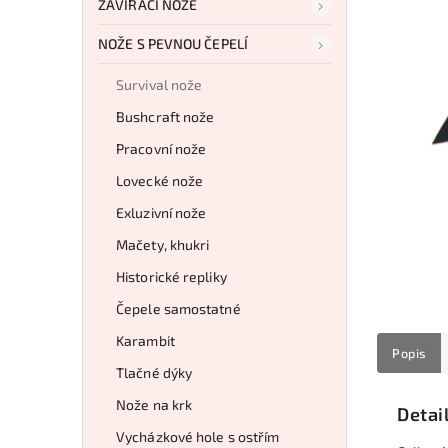
ZAVÍRACÍ NOŽE
NOŽE S PEVNOU ČEPELÍ
Survival nože
Bushcraft nože
Pracovní nože
Lovecké nože
Exluzivní nože
Mačety, khukri
Historické repliky
Čepele samostatné
Karambit
Popis
Tlačné dýky
Nože na krk
Detai
Vycházkové hole s ostřím