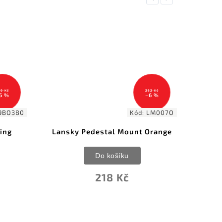
232 Kč
–6 %
0
Kód:
LM007O
Lansky Pedestal Mount Orange
Spyderco 
Do košíku
218 Kč
4