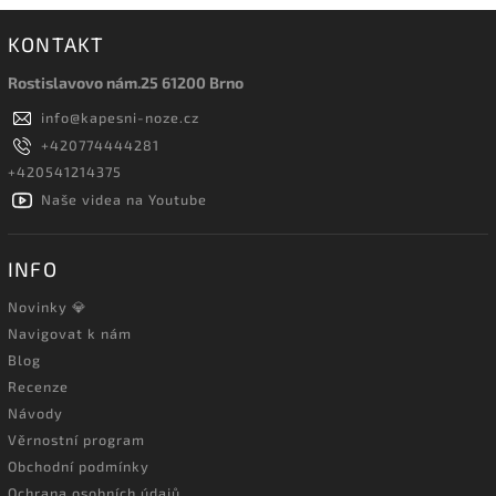
KONTAKT
Rostislavovo nám.25 61200 Brno
info
@
kapesni-noze.cz
+420774444281
+420541214375
Naše videa na Youtube
INFO
Novinky 💎
Navigovat k nám
Blog
Recenze
Návody
Věrnostní program
Obchodní podmínky
Ochrana osobních údajů