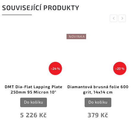
SOUVISEJÍCÍ PRODUKTY
Previous
Next
NOVINKA
24 %
–20 %
late
Diamantová brusná folie 600
DMT Dia-Flat Lapping Pl
0"
grit, 14x14 cm
203mm 95 Micron 8"
Do košíku
Do košíku
379 Kč
6 850 Kč