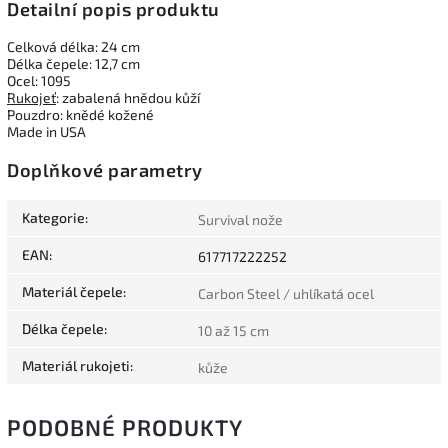
Detailní popis produktu
Celková délka: 24 cm
Délka čepele: 12,7 cm
Ocel: 1095
Rukojeť
: zabalená hnědou kůží
Pouzdro: knědé kožené
Made in USA
Doplňkové parametry
Kategorie
:
Survival nože
EAN
:
617717222252
Materiál čepele
:
Carbon Steel / uhlíkatá ocel
Délka čepele
:
10 až 15 cm
Materiál rukojeti
:
kůže
PODOBNÉ PRODUKTY