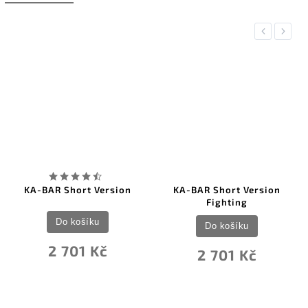
Previous
Next
n
KA-BAR Short Version
Ka-Bar USSF Space-Bar Kni
Fighting
Do košíku
Do košíku
3 432 Kč
2 701 Kč