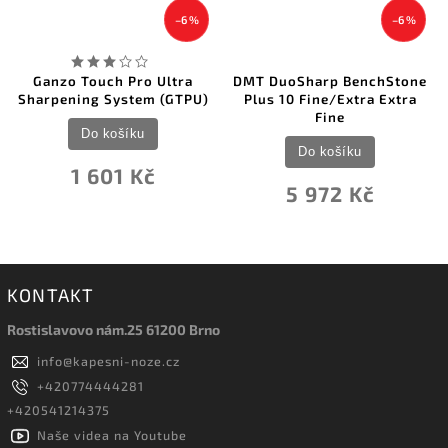
–6 %
–6 %
Ganzo Touch Pro Ultra
DMT DuoSharp BenchStone
Sharpening System (GTPU)
Plus 10 Fine/Extra Extra
Fine
Do košíku
Do košíku
1 601 Kč
5 972 Kč
KONTAKT
Rostislavovo nám.25 61200 Brno
info
@
kapesni-noze.cz
+420774444281
+420541214375
Naše videa na Youtube