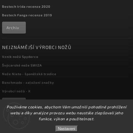
Bestech Irida recenze 2020
Bestech Fanga recenze 2019
Archiv
NEJZNÁMĚJŠÍ VÝROBCI NOŽŮ
Vznik nožů Spyderco
Švýcarské nože SWIZA
Nože Nieto - španělská tradice
Benchmade - založení značky
Výrobci nožů - X
Archiv
Používáme cookies, abychom Vám umožnili pohodlné prohlížení
webu a díky analýze provozu webu neustále zlepšovali jeho
funkce, výkon a použitelnost.
Copyright 2026
kapesni-noze.cz
. Všechna práva vyhrazena.
☀️Ve dnech 3-14.8 2026 máme zavřeno z důvodu
DOVOLENÉ. Eshop zůstává v provozu, objednávky
Nastavení
Upravit nastavení cookies
budeme zpracovávat v pondělí 17.8.2026. Děkujeme za