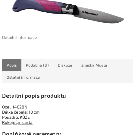
Detailní informace
Popis
Podobné (8)
Diskuze
Značka
Muela
Ostatní informace
Detailní popis produktu
Ocel: 14C28N
Délka čepele: 10 cm
Pouzdro: KŮŽE
Rukojeť
:
micarta
Doplňkové parametry