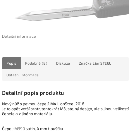
Detailní informace
Popis
Podobné (8)
Diskuze
Značka
LionSTEEL
Ostatní informace
Detailní popis produktu
Nový nůž s pevnou čepelí, M4 LionSteel 2016
Je to opět vetší bratr, tentokrát M3, stejný design, ale s jinou velikostí
čepele a z jiného materiálu.
Čepel:
M390
satin, 4 mm tloušťka