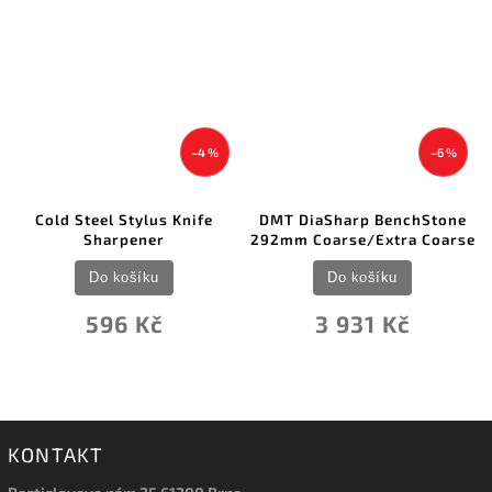
–4 %
–6 %
Cold Steel Stylus Knife
DMT DiaSharp BenchStone
Sharpener
292mm Coarse/Extra Coarse
Do košíku
Do košíku
596 Kč
3 931 Kč
KONTAKT