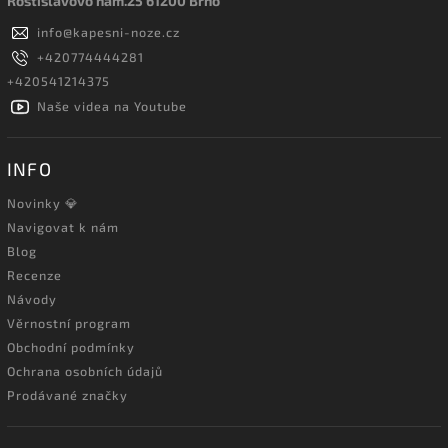
Rostislavovo nám.25 61200 Brno
info
@
kapesni-noze.cz
+420774444281
+420541214375
Naše videa na Youtube
INFO
Novinky 💎
Navigovat k nám
Blog
Recenze
Návody
Věrnostní program
Obchodní podmínky
Ochrana osobních údajů
Prodávané značky