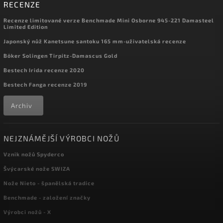
RECENZE
Recenze limitované verze Benchmade Mini Osborne 945-221 Damasteel
Limited Edition
Japonský nůž Kanetsune santoku 165 mm-uživatelská recenze
Böker Solingen Tirpitz-Damascus Gold
Bestech Irida recenze 2020
Bestech Fanga recenze 2019
Archiv
NEJZNÁMĚJŠÍ VÝROBCI NOŽŮ
Vznik nožů Spyderco
Švýcarské nože SWIZA
Nože Nieto - španělská tradice
Benchmade - založení značky
Výrobci nožů - X