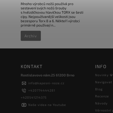
Mnoho výrobců nožů používá pro
sestavení svých nožů šrouby
s hvězdičkovou hlavičkou TORX se šesti
cípy. Nejpoužívanější velikosti jsou
bezesporu Torx 8 a 6. Někteří výrobci
primárně používají n...
Archiv
KONTAKT
INFO
Rostislavovo nám.25 61200 Brno
Novinky 
Navigovat
info
@
kapesni-noze.cz
Blog
+420774444281
Recenze
+420541214375
Návody
Naše videa na Youtube
Věrnostní