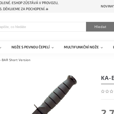
OLENÉ. ESHOP ZŮSTÁVÁ V PROVOZU,
NOVINK
. DĚKUJEME ZA POCHOPENÍ.☀️
Hledat
NOŽE S PEVNOU ČEPELÍ
MULTIFUNKČNÍ NOŽE
-BAR Short Version
KA-
2 