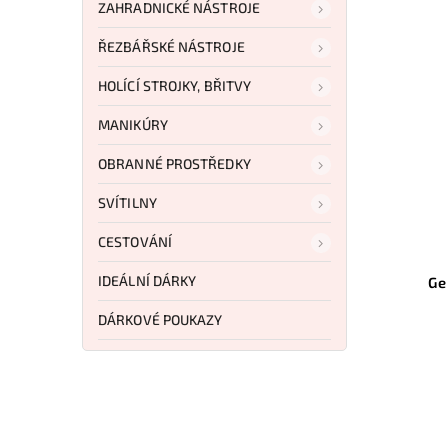
ZAHRADNICKÉ NÁSTROJE
ŘEZBÁŘSKÉ NÁSTROJE
HOLÍCÍ STROJKY, BŘITVY
MANIKÚRY
OBRANNÉ PROSTŘEDKY
SVÍTILNY
759 Kč
–3 %
CESTOVÁNÍ
Kód:
KA1254
Kód:
G3085
IDEÁLNÍ DÁRKY
 Tanto
Gerber Vital Drop Point
Replace Blds
DÁRKOVÉ POUKAZY
u
Do košíku
Kč
736 Kč