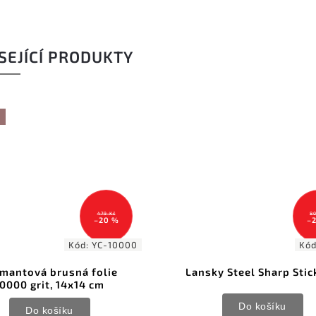
SEJÍCÍ PRODUKTY
804 Kč
–20 %
Kód:
LSS9S
Lansky Steel Sharp Stick 9in
DMT Dia-Past
Do košíku
Do 