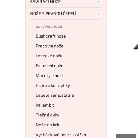
ZAVÍRACÍ NOŽE
NOŽE S PEVNOU ČEPELÍ
Survival nože
Bushcraft nože
Pracovní nože
Lovecké nože
Exluzivní nože
Mačety, khukri
Historické repliky
Čepele samostatné
Karambit
Tlačné dýky
Nože na krk
Vycházkové hole s ostřím