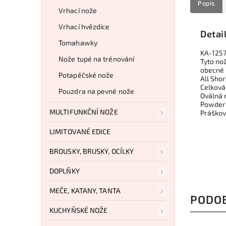
Popis
Vrhací nože
Vrhací hvězdice
Detai
Tomahawky
KA-1257
Nože tupé na trénování
Tyto nož
obecné p
Potapěčské nože
All Sho
Celková 
Pouzdra na pevné nože
Oválná 
Powder 
MULTIFUNKČNÍ NOŽE
Práškové
LIMITOVANÉ EDICE
BROUSKY, BRUSKY, OCÍLKY
DOPLŇKY
MEČE, KATANY, TANTA
PODO
KUCHYŇSKÉ NOŽE