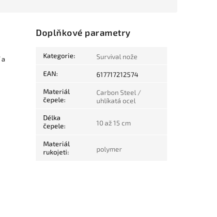
Doplňkové parametry
Kategorie
:
Survival nože
 a
EAN
:
617717212574
Materiál
Carbon Steel /
čepele
:
uhlíkatá ocel
Délka
10 až 15 cm
čepele
:
Materiál
polymer
rukojeti
: