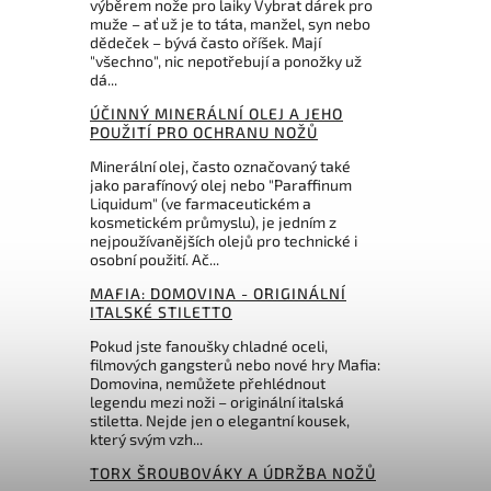
výběrem nože pro laiky Vybrat dárek pro
muže – ať už je to táta, manžel, syn nebo
4 Kč
379 Kč
dědeček – bývá často oříšek. Mají
"všechno", nic nepotřebují a ponožky už
dá...
ÚČINNÝ MINERÁLNÍ OLEJ A JEHO
POUŽITÍ PRO OCHRANU NOŽŮ
Minerální olej, často označovaný také
jako parafínový olej nebo "Paraffinum
Liquidum" (ve farmaceutickém a
kosmetickém průmyslu), je jedním z
nejpoužívanějších olejů pro technické i
osobní použití. Ač...
MAFIA: DOMOVINA - ORIGINÁLNÍ
ITALSKÉ STILETTO
Pokud jste fanoušky chladné oceli,
filmových gangsterů nebo nové hry Mafia:
Domovina, nemůžete přehlédnout
legendu mezi noži – originální italská
stiletta. Nejde jen o elegantní kousek,
který svým vzh...
TORX ŠROUBOVÁKY A ÚDRŽBA NOŽŮ