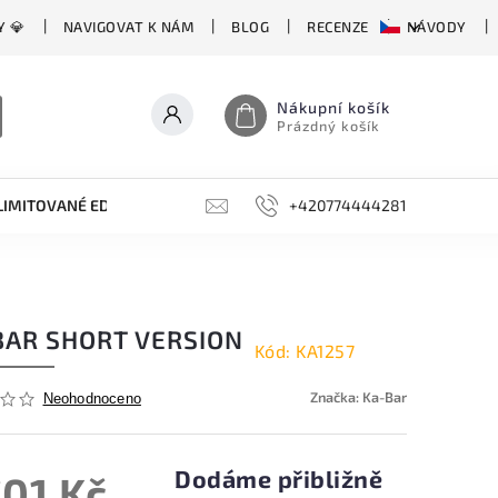
Y 💎
NAVIGOVAT K NÁM
BLOG
RECENZE
NÁVODY
Nákupní košík
Prázdný košík
LIMITOVANÉ EDICE
BROUSKY, BRUSKY, OCÍLKY
+420774444281
DOPLŇKY
BAR SHORT VERSION
Kód:
KA1257
Značka:
Ka-Bar
Neohodnoceno
Dodáme přibližně
701 Kč