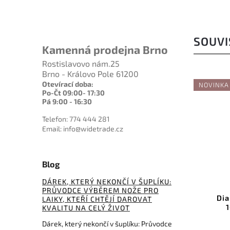
SOUVI
Kamenná prodejna Brno
Rostislavovo nám.25
Brno - Královo Pole 61200
Otevírací doba:
NOVINKA
Po-Čt 09:00- 17:30
Pá 9:00 - 16:30
Telefon: 774 444 281
Email: info@widetrade.cz
1 903 Kč
479 Kč
–6 %
–20 %
Blog
Kód:
DMTD6EE
Kód:
YC-10000
DÁREK, KTERÝ NEKONČÍ V ŠUPLÍKU:
PRŮVODCE VÝBĚREM NOŽE PRO
p Bench Stone
Diamantová brusná folie
LAIKY, KTEŘÍ CHTĚJÍ DAROVAT
tra Fine
10000 grit, 14x14 cm
KVALITU NA CELÝ ŽIVOT
Dárek, který nekončí v šuplíku: Průvodce
ošíku
Do košíku