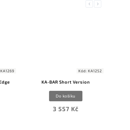
Previous
Next
Kód:
KA1252
Kód:
KA1119
t Version
Ka-Bar Wrench Knife
íku
Do košíku
 Kč
1 602 Kč