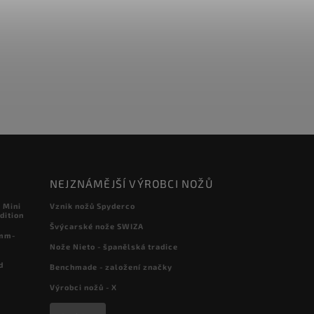
NEJZNÁMĚJŠÍ VÝROBCI NOŽŮ
 Mini
Vznik nožů Spyderco
dition
Švýcarské nože SWIZA
 mm-
Nože Nieto - španělská tradice
d
Benchmade - založení značky
Výrobci nožů - X