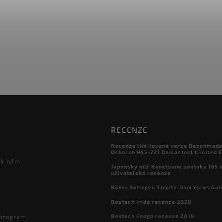
RECENZE
Recenze limitované verze Benchmade

Osborne 945-221 Damasteel Limited E
 k nám
Japonský nůž Kanetsune santoku 165
uživatelská recenze
Böker Solingen Tirpitz-Damascus Gol
Bestech Irida recenze 2020
Bestech Fanga recenze 2019
 program