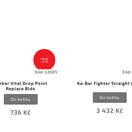
Kód:
KA1269
Ka-Bar Fighter Straight Edge
KA-BAR Shor
Do košíku
Do koš
3 432 Kč
3 557