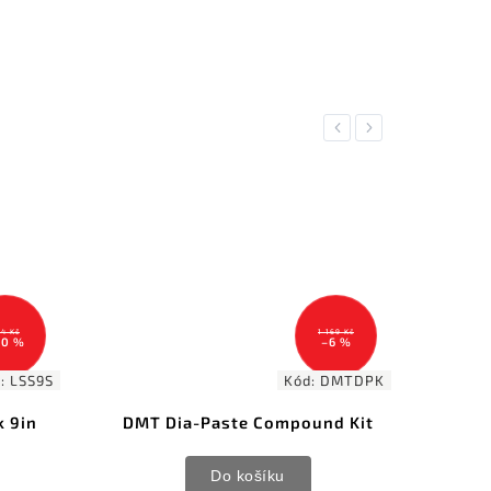
Previous
Next
1 169 Kč
4 061 Kč
–6 %
–4 %
Kód:
DMTDPK
Kód:
CSKSBKS
e Compound Kit
Cold Steel Benchtop Knife
Sharpener
košíku
Do košíku