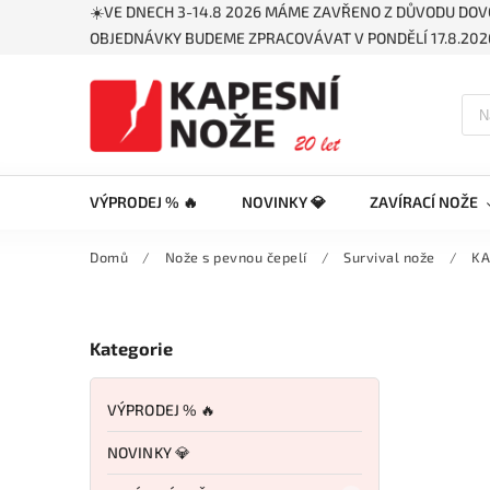
☀️VE DNECH 3-14.8 2026 MÁME ZAVŘENO Z DŮVODU DOV
OBJEDNÁVKY BUDEME ZPRACOVÁVAT V PONDĚLÍ 17.8.2026
VÝPRODEJ % 🔥
NOVINKY 💎
ZAVÍRACÍ NOŽE
Domů
/
Nože s pevnou čepelí
/
Survival nože
/
KA
Kategorie
VÝPRODEJ % 🔥
NOVINKY 💎