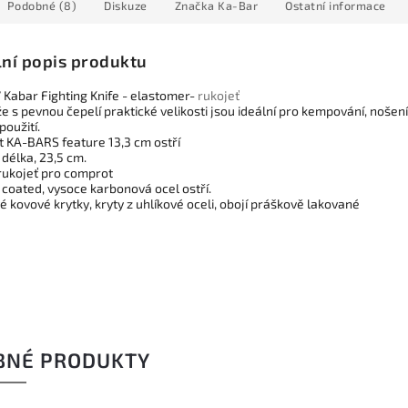
Podobné (8)
Diskuze
Značka
Ka-Bar
Ostatní informace
lní popis produktu
 Kabar Fighting Knife - elastomer-
rukojeť
e s pevnou čepelí praktické velikosti jsou ideální pro kempování, nošení
oužití.
rt KA-BARS feature 13,3 cm ostří
délka, 23,5 cm.
rukojeť pro comprot
coated, vysoce karbonová ocel ostří.
 kovové krytky, kryty z uhlíkové oceli, obojí práškově lakované
BNÉ PRODUKTY