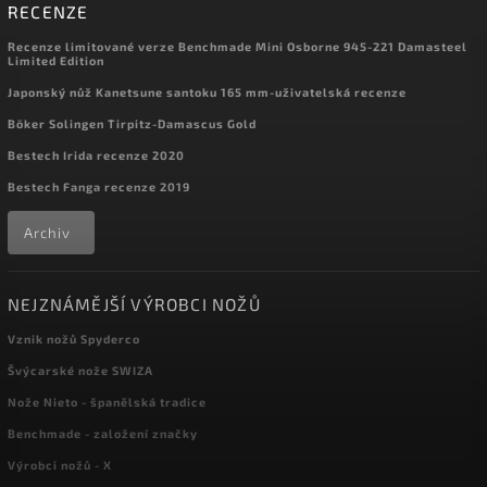
RECENZE
Recenze limitované verze Benchmade Mini Osborne 945-221 Damasteel
Limited Edition
Japonský nůž Kanetsune santoku 165 mm-uživatelská recenze
Böker Solingen Tirpitz-Damascus Gold
Bestech Irida recenze 2020
Bestech Fanga recenze 2019
Archiv
NEJZNÁMĚJŠÍ VÝROBCI NOŽŮ
Vznik nožů Spyderco
Švýcarské nože SWIZA
Nože Nieto - španělská tradice
Benchmade - založení značky
Výrobci nožů - X