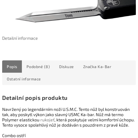
Detailní informace
Popis
Podobné (8)
Diskuze
Značka
Ka-Bar
Ostatní informace
Detailní popis produktu
Navržený po legendárním noži U.S.M.C. Tento nůž byl konstruován
tak, aby poskytl výkon jako slavný USMC Ka-bar. Nůž má termo
Polymer elastickou
rukojeť
, která poskytuje velmi komfortní úchopu.
Tento vysoce spolehlivý nůž je dodáván s pouzdrem z pravé kůže.
Combo ostří