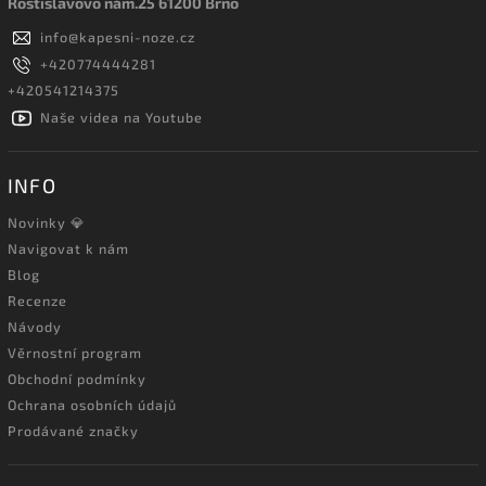
Rostislavovo nám.25 61200 Brno
info
@
kapesni-noze.cz
+420774444281
+420541214375
Naše videa na Youtube
INFO
Novinky 💎
Navigovat k nám
Blog
Recenze
Návody
Věrnostní program
Obchodní podmínky
Ochrana osobních údajů
Prodávané značky