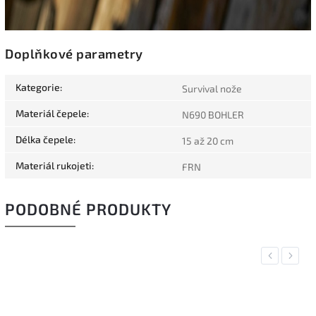
Doplňkové parametry
Kategorie
:
Survival nože
Materiál čepele
:
N690 BOHLER
Délka čepele
:
15 až 20 cm
Materiál rukojeti
:
FRN
PODOBNÉ PRODUKTY
Previous
Next