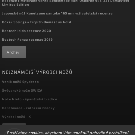
Recenze limitované verze Benchmade Mini Osborne 945-221 Damasteel
Limited Edition
Japonský nůž Kanetsune santoku 165 mm-uživatelská recenze
Böker Solingen Tirpitz-Damascus Gold
Bestech Irida recenze 2020
Bestech Fanga recenze 2019
Archiv
NEJZNÁMĚJŠÍ VÝROBCI NOŽŮ
Vznik nožů Spyderco
Švýcarské nože SWIZA
Nože Nieto - španělská tradice
Benchmade - založení značky
Výrobci nožů - X
Archiv
Používáme cookies, abychom Vám umožnili pohodlné prohlížení