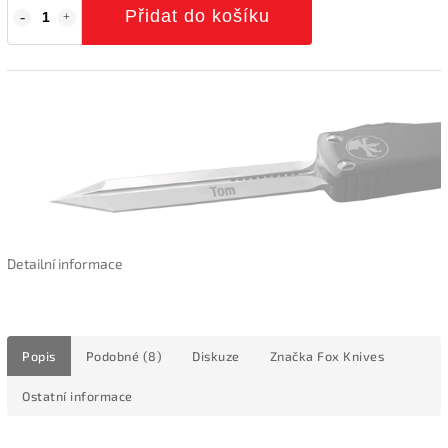
Přidat do košíku
Detailní informace
Popis
Podobné (8)
Diskuze
Značka
Fox Knives
Ostatní informace