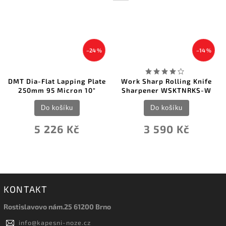
–14 %
–20 %
Work Sharp Rolling Knife
Lansky Soft-Grip Knife
Sharpener WSKTNRKS-W
Clamp
Do košíku
Do košíku
3 590 Kč
442 Kč
KONTAKT
Rostislavovo nám.25 61200 Brno
info
@
kapesni-noze.cz