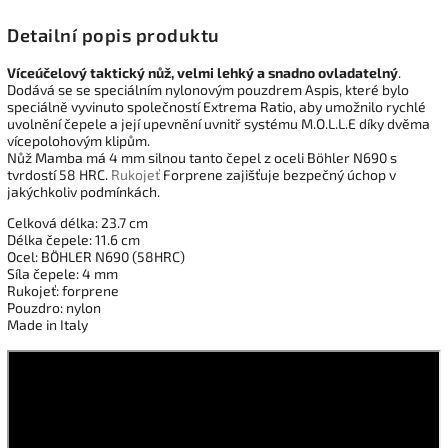
Detailní popis produktu
Víceúčelový taktický nůž, velmi lehký a snadno ovladatelný
.
Dodává se se speciálním nylonovým pouzdrem Aspis, které bylo
speciálně vyvinuto společností Extrema Ratio, aby umožnilo rychlé
uvolnění čepele a její upevnění uvnitř systému M.O.L.L.E díky dvěma
vícepolohovým klipům.
Nůž
Mamba
má 4 mm silnou tanto čepel z oceli Böhler N690
s
tvrdostí 58 HRC.
Rukojeť
Forprene zajišťuje bezpečný úchop v
jakýchkoliv podmínkách.
Celková délka: 23.7 cm
Délka čepele: 11.6 cm
Ocel: BÖHLER N690 (58HRC)
Síla čepele: 4 mm
Rukojeť: forprene
Pouzdro: nylon
Made in Italy