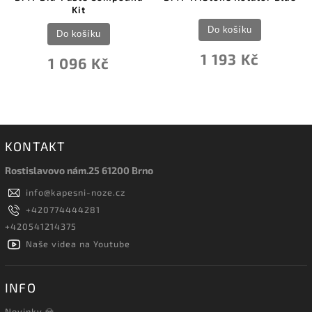
Kit
Do košíku
Do košíku
1 193 Kč
1 096 Kč
KONTAKT
Rostislavovo nám.25 61200 Brno
info
@
kapesni-noze.cz
+420774444281
+420541214375
Naše videa na Youtube
INFO
Novinky 💎