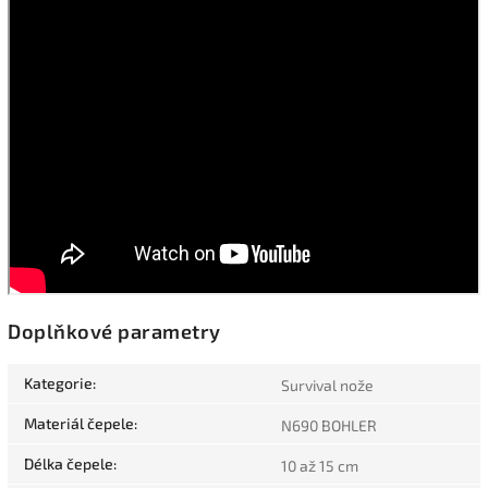
Doplňkové parametry
Kategorie
:
Survival nože
Materiál čepele
:
N690 BOHLER
Délka čepele
:
10 až 15 cm