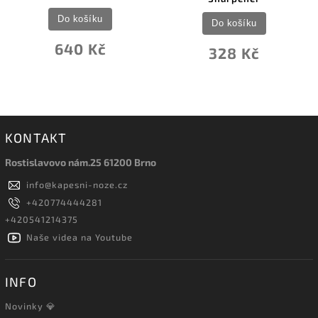
Do košíku
Do košíku
640 Kč
328 Kč
KONTAKT
Rostislavovo nám.25 61200 Brno
info
@
kapesni-noze.cz
+420774444281
+420541214375
Naše videa na Youtube
INFO
Novinky 💎