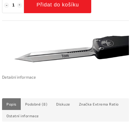
Přidat do košíku
Detailní informace
Popis
Podobné (8)
Diskuze
Značka
Extrema Ratio
Ostatní informace