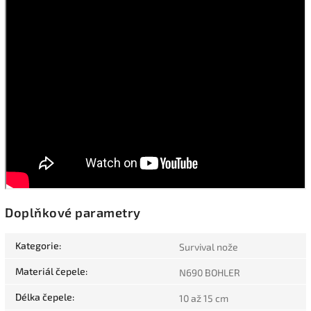
Doplňkové parametry
Kategorie
:
Survival nože
Materiál čepele
:
N690 BOHLER
Délka čepele
:
10 až 15 cm