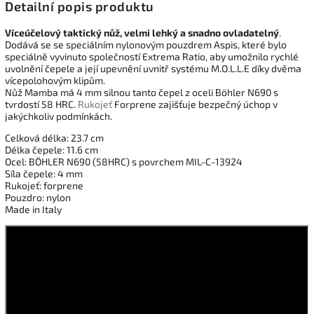
Detailní popis produktu
Víceúčelový taktický nůž, velmi lehký a snadno ovladatelný
.
Dodává se se speciálním nylonovým pouzdrem Aspis, které bylo
speciálně vyvinuto společností Extrema Ratio, aby umožnilo rychlé
uvolnění čepele a její upevnění uvnitř systému M.O.L.L.E díky dvěma
vícepolohovým klipům.
Nůž
Mamba
má 4 mm silnou tanto čepel z oceli Böhler N690
s
tvrdostí 58 HRC.
Rukojeť
Forprene zajišťuje bezpečný úchop v
jakýchkoliv podmínkách.
Celková délka: 23.7 cm
Délka čepele: 11.6 cm
Ocel: BÖHLER N690 (58HRC) s povrchem MIL-C-13924
Síla čepele: 4 mm
Rukojeť: forprene
Pouzdro: nylon
Made in Italy