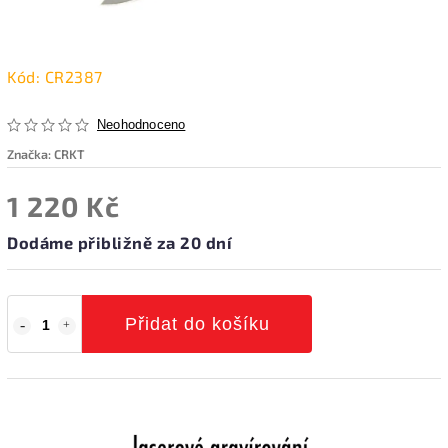
Kód:
CR2387
Neohodnoceno
Značka:
CRKT
1 220 Kč
Dodáme přibližně za 20 dní
Přidat do košíku