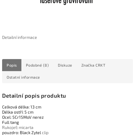
Detailní informace
Popis
Podobné (8)
Diskuze
Značka
CRKT
Ostatní informace
Detailní popis produktu
Celková délka: 13 cm
Délka ostří: 5 cm
Ocel: 5Cr15MoV nerez
Full tang
Rukojeť
:
micarta
pouzdro: Black Zytel
clip