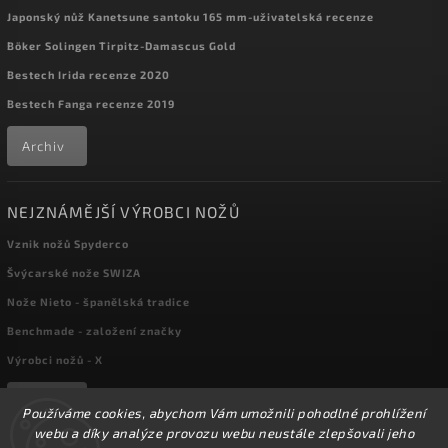
Japonský nůž Kanetsune santoku 165 mm-uživatelská recenze
Böker Solingen Tirpitz-Damascus Gold
Bestech Irida recenze 2020
Bestech Fanga recenze 2019
Archiv
NEJZNÁMĚJŠÍ VÝROBCI NOŽŮ
Vznik nožů Spyderco
Švýcarské nože SWIZA
Nože Nieto - španělská tradice
Benchmade - založení značky
Výrobci nožů - X
Archiv
Používáme cookies, abychom Vám umožnili pohodlné prohlížení
webu a díky analýze provozu webu neustále zlepšovali jeho