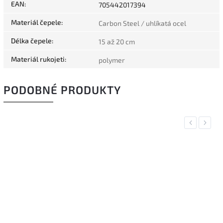
EAN
:
705442017394
Materiál čepele
:
Carbon Steel / uhlíkatá ocel
Délka čepele
:
15 až 20 cm
Materiál rukojeti
:
polymer
PODOBNÉ PRODUKTY
Previous
Next