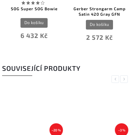
 SOG Bowie
Gerber Strongarm Camp
Gerber Stron
Satin 420 Gray GFN
Blade B
ošíku
Do košíku
Do koš
32 Kč
2 572 Kč
2 785
SOUVISEJÍCÍ PRODUKTY
Previous
Next
–20 %
–3 %