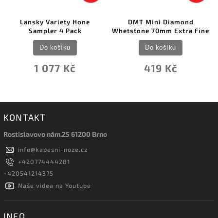
sky Variety Hone
DMT Mini Diamond
DMT Dia
Sampler 4 Pack
Whetstone 70mm Extra Fine
S
Do košíku
Do košíku
1 077 Kč
419 Kč
KONTAKT
Rostislavovo nám.25 61200 Brno
info
@
kapesni-noze.cz
+420774444281
+420541214375
Naše videa na Youtube
INFO