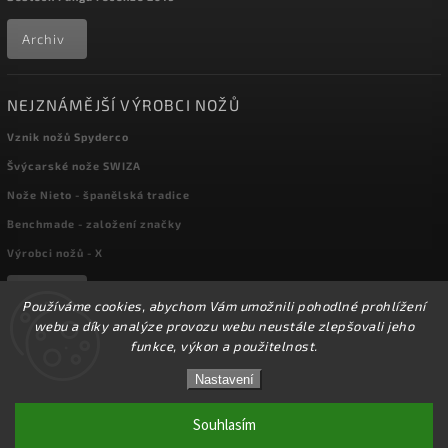
Archiv
NEJZNÁMĚJŠÍ VÝROBCI NOŽŮ
Vznik nožů Spyderco
Švýcarské nože SWIZA
Nože Nieto - španělská tradice
Benchmade - založení značky
Výrobci nožů - X
Archiv
Používáme cookies, abychom Vám umožnili pohodlné prohlížení
webu a díky analýze provozu webu neustále zlepšovali jeho
funkce, výkon a použitelnost.
Copyright 2026
kapesni-noze.cz
. Všechna práva vyhrazena.
☀️Ve dnech 3-14.8 2026 máme zavřeno z důvodu
DOVOLENÉ. Eshop zůstává v provozu, objednávky
Nastavení
Upravit nastavení cookies
budeme zpracovávat v pondělí 17.8.2026. Děkujeme za
pochopení.☀️
Souhlasím