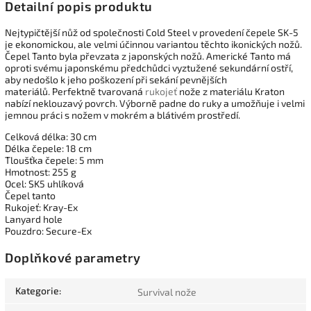
Detailní popis produktu
Nejtypičtější nůž od společnosti Cold Steel v provedení čepele SK-5
je ekonomickou, ale velmi účinnou variantou těchto ikonických nožů.
Čepel Tanto byla převzata z japonských nožů. Americké Tanto má
oproti svému japonskému předchůdci vyztužené sekundární ostří,
aby nedošlo k jeho poškození při sekání pevnějších
materiálů. Perfektně tvarovaná
rukojeť
nože z materiálu Kraton
nabízí neklouzavý povrch. Výborně padne do ruky a umožňuje i velmi
jemnou práci s nožem v mokrém a blátivém prostředí.
Celková délka: 30 cm
Délka čepele: 18 cm
Tloušťka čepele: 5 mm
Hmotnost: 255 g
Ocel: SK5 uhlíková
Čepel tanto
Rukojeť: Kray-Ex
Lanyard hole
Pouzdro: Secure-Ex
Doplňkové parametry
Kategorie
:
Survival nože