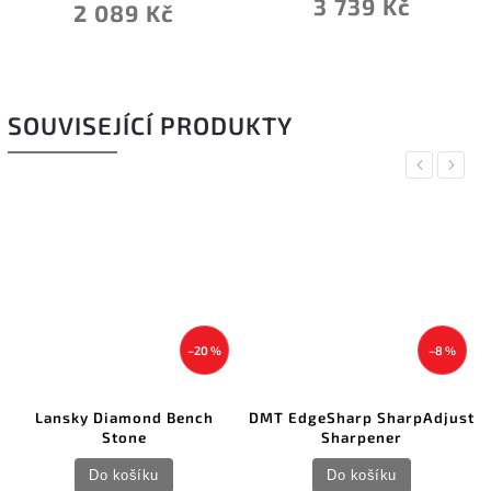
3 739 Kč
2 089 Kč
SOUVISEJÍCÍ PRODUKTY
Previous
Next
N
–20 %
–8 %
Lansky Diamond Bench
DMT EdgeSharp SharpAdjust
D
Stone
Sharpener
Do košíku
Do košíku