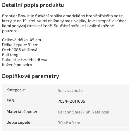
Detailní popis produktu
Frontier Bowie je funkční replika amerického hraničářského nože,
který je od 19. stol. velmi oblíbený mezi vojáky, lovci, stopaři a vůbec
lidmi pobývajícími v přírodě. Součástí nože je i kvalitní kožené
pouzdro.
Celková délka. 45 cm
Délka čepele: 31 cm
Ocel: 1085 uhlíková
Full tang
Rukojeť
: z tvrdého dřeva
Kožené pouzdro
Doplňkové parametry
Kategorie
:
Survival nože
EAN
:
705442011606
Materiál čepele
:
Carbon Steel / uhlíkatá ocel
Délka čepele
:
30 až 40 cm