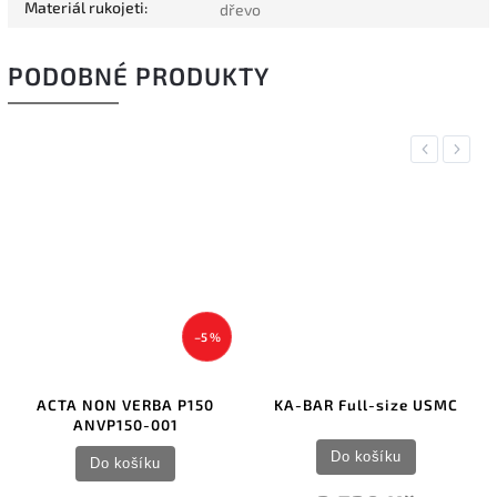
Materiál rukojeti
:
dřevo
PODOBNÉ PRODUKTY
Previous
Next
TIP
CENA PO
PRO KU
SKLAD
–5 %
A NON VERBA P150
KA-BAR Full-size USMC
FKMD
ANVP150-001
TR
Do košíku
Do košíku