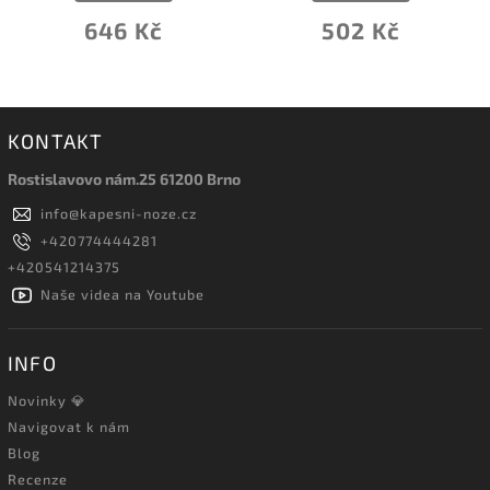
646 Kč
502 Kč
KONTAKT
Rostislavovo nám.25 61200 Brno
info
@
kapesni-noze.cz
+420774444281
+420541214375
Naše videa na Youtube
INFO
Novinky 💎
Navigovat k nám
Blog
Recenze