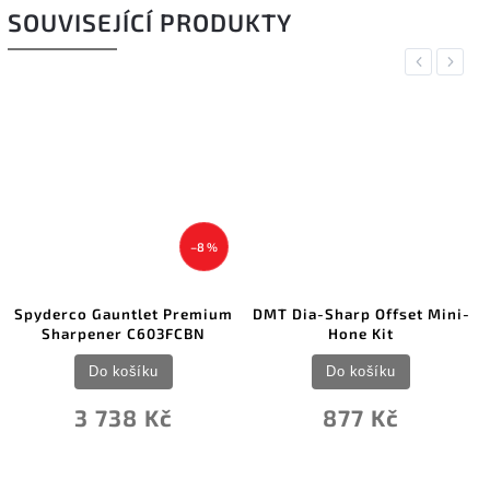
SOUVISEJÍCÍ PRODUKTY
Previous
Next
–8 %
co Gauntlet Premium
DMT Dia-Sharp Offset Mini-
DMT Ins
rpener C603FCBN
Hone Kit
Do košíku
Do košíku
3 738 Kč
877 Kč