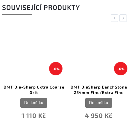
SOUVISEJÍCÍ PRODUKTY
Previous
Next
–6 %
–6 %
DMT Dia-Sharp Extra Coarse
DMT DiaSharp BenchStone
Grit
254mm Fine/Extra Fine
Do košíku
Do košíku
1 110 Kč
4 950 Kč