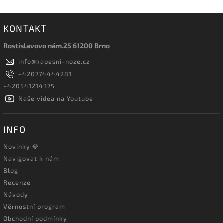
KONTAKT
Rostislavovo nám.25 61200 Brno
info
@
kapesni-noze.cz
+420774444281
+420541214375
Naše videa na Youtube
INFO
Novinky 💎
Navigovat k nám
Blog
Recenze
Návody
Věrnostní program
Obchodní podmínky