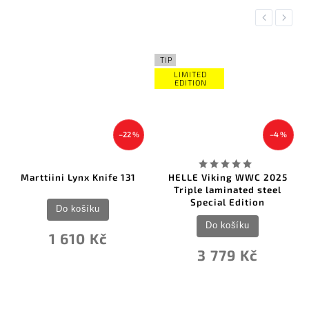
Previous
Next
TIP
LIMITED
EDITION
–22 %
–4 %
Marttiini Lynx Knife 131
HELLE Viking WWC 2025
Triple laminated steel
Special Edition
Do košíku
Do košíku
1 610 Kč
3 779 Kč