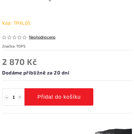
Kód:
TPXL05
Neohodnoceno
Značka:
TOPS
2 870 Kč
Dodáme přibližně za 20 dní
Přidat do košíku