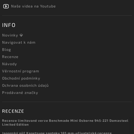
Naše videa na Youtube
INFO
Novinky 💎
Navigovat k nám
Blog
Recenze
Návody
Věrnostní program
Obchodní podmínky
Ochrana osobních údajů
Prodávané značky
RECENZE
Recenze limitované verze Benchmade Mini Osborne 945-221 Damasteel
Limited Edition
Japonský nůž Kanetsune santoku 165 mm-uživatelská recenze