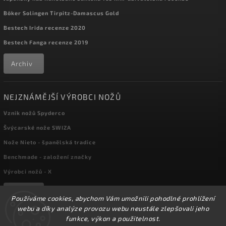
Böker Solingen Tirpitz-Damascus Gold
Bestech Irida recenze 2020
Bestech Fanga recenze 2019
Archiv
NEJZNÁMĚJŠÍ VÝROBCI NOŽŮ
Vznik nožů Spyderco
Švýcarské nože SWIZA
Nože Nieto - španělská tradice
Benchmade - založení značky
Výrobci nožů - X
Archiv
Používáme cookies, abychom Vám umožnili pohodlné prohlížení
webu a díky analýze provozu webu neustále zlepšovali jeho
funkce, výkon a použitelnost.
Copyright 2026
kapesni-noze.cz
. Všechna práva vyhrazena.
☀️Ve dnech 3-14.8 2026 máme zavřeno z důvodu