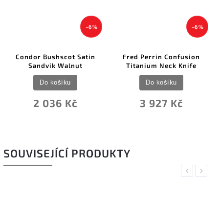
–6 %
–6 %
Condor Bushscot Satin
Fred Perrin Confusion
Sandvik Walnut
Titanium Neck Knife
Do košíku
Do košíku
2 036 Kč
3 927 Kč
SOUVISEJÍCÍ PRODUKTY
Previous
Next