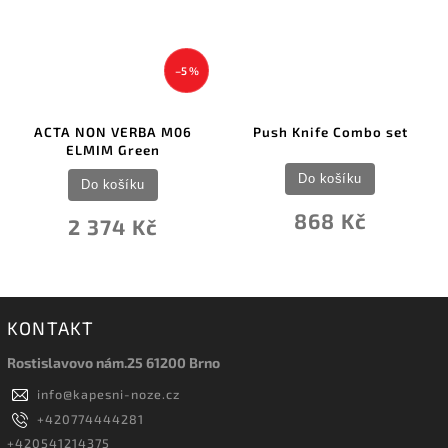
–5 %
ACTA NON VERBA M06
Push Knife Combo set
ELMIM Green
Do košíku
Do košíku
868 Kč
2 374 Kč
KONTAKT
Rostislavovo nám.25 61200 Brno
info
@
kapesni-noze.cz
+420774444281
+420541214375