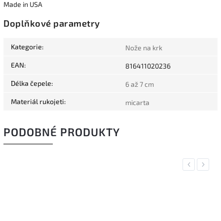
Made in USA
Doplňkové parametry
Kategorie
:
Nože na krk
EAN
:
816411020236
Délka čepele
:
6 až 7 cm
Materiál rukojeti
:
micarta
PODOBNÉ PRODUKTY
Previous
Next