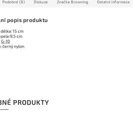
Podobné (8)
Diskuze
Značka
Browning
Ostatní informace
lní popis produktu
 délka: 15 cm
epele:9,5 cm
:
G-10
: černý nylon
BNÉ PRODUKTY