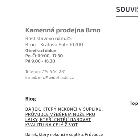
SOUVI
Kamenná prodejna Brno
Rostislavovo nám.25
Brno - Královo Pole 61200
Otevírací doba:
Po-Čt 09:00- 17:30
Pá 9:00 - 16:30
Telefon: 774 444 281
Email: info@widetrade.cz
Kód:
CR2511ER
Kód:
TPBBC01
Blog
Claw Stonewash
Tops Baghdad Box Cutter
range GRN
DÁREK, KTERÝ NEKONČÍ V ŠUPLÍKU:
PRŮVODCE VÝBĚREM NOŽE PRO
Do košíku
LAIKY, KTEŘÍ CHTĚJÍ DAROVAT
košíku
KVALITU NA CELÝ ŽIVOT
2 685 Kč
40 Kč
Dárek, který nekončí v šuplíku: Průvodce