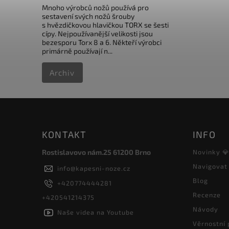
Mnoho výrobců nožů používá pro
sestavení svých nožů šrouby
s hvězdičkovou hlavičkou TORX se šesti
cípy. Nejpoužívanější velikosti jsou
bezesporu Torx 8 a 6. Někteří výrobci
primárně používají n...
Archiv
KONTAKT
INFO
Rostislavovo nám.25 61200 Brno
Novinky 
Navigovat
info
@
kapesni-noze.cz
Blog
+420774444281
Recenze
+420541214375
Návody
Naše videa na Youtube
Věrnostní