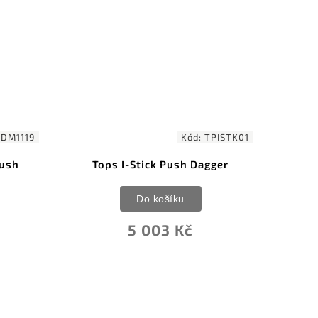
Kód:
TPISTK01
Kód:
UC3250
ush Dagger
Honshu Large Covert Defense
Push Dagger
íku
Do košíku
 Kč
1 568 Kč