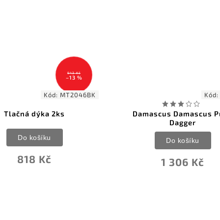
Kód:
DM1119
Damascus Damascus Push
Tops I-Stick P
Dagger
Do koš
Do košíku
5 003
1 306 Kč