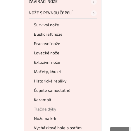
ZAVÍRACÍ NOŽE
NOŽE S PEVNOU ČEPELÍ
Survival nože
Bushcraft nože
Pracovní nože
Lovecké nože
Exluzivní nože
Mačety, khukri
Historické repliky
Čepele samostatné
Karambit
Tlačné dýky
Nože na krk
Vycházkové hole s ostřím