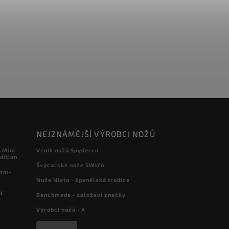
NEJZNÁMĚJŠÍ VÝROBCI NOŽŮ
 Mini
Vznik nožů Spyderco
dition
Švýcarské nože SWIZA
 mm-
Nože Nieto - španělská tradice
d
Benchmade - založení značky
Výrobci nožů - X