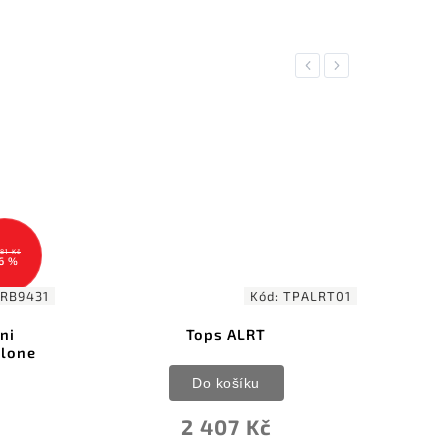
Previous
Next
2 919 Kč
–11 %
Kód:
TPALRT01
Kód:
PMP024
ps ALRT
PMP Knives Pitbull Neck Knife
Black G10
o košíku
Do košíku
407 Kč
2 590 Kč