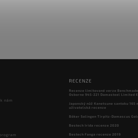
RECENZE
Recenze limitované verze Benchmade

Osborne 945-221 Damasteel Limited E
 k nám
Japonský nůž Kanetsune santoku 165
uživatelská recenze
Böker Solingen Tirpitz-Damascus Gol
Bestech Irida recenze 2020
Bestech Fanga recenze 2019
 program