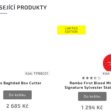
SEJÍCÍ PRODUKTY
LIMITED
EDITION
1 381 Kč
–6 %
Kód:
RB9431
Rambo First Blood Mini
To
Signature Sylvester Stallone
D
Do košíku
2 
1 294 Kč