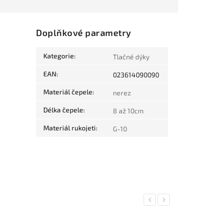
Doplňkové parametry
Kategorie
:
Tlačné dýky
EAN
:
023614090090
Materiál čepele
:
nerez
Délka čepele
:
8 až 10cm
Materiál rukojeti
:
G-10
Previous
Next