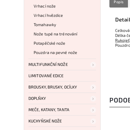
Popis
Vrhací nože
Vrhací hvězdice
Detai
Tomahawky
Celková
Nože tupé na trénování
Délka č
Rukojeť
Potapěčské nože
Pouzdro
Pouzdra na pevné nože
MULTIFUNKČNÍ NOŽE
LIMITOVANÉ EDICE
BROUSKY, BRUSKY, OCÍLKY
DOPLŇKY
PODO
MEČE, KATANY, TANTA
KUCHYŇSKÉ NOŽE