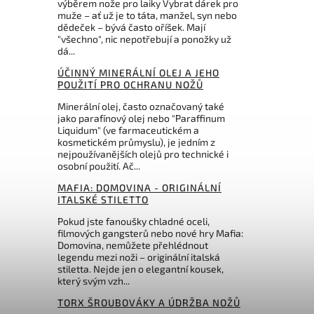
výběrem nože pro laiky Vybrat dárek pro
muže – ať už je to táta, manžel, syn nebo
dědeček – bývá často oříšek. Mají
"všechno", nic nepotřebují a ponožky už
dá...
ÚČINNÝ MINERÁLNÍ OLEJ A JEHO
POUŽITÍ PRO OCHRANU NOŽŮ
Minerální olej, často označovaný také
jako parafínový olej nebo "Paraffinum
Liquidum" (ve farmaceutickém a
kosmetickém průmyslu), je jedním z
nejpoužívanějších olejů pro technické i
osobní použití. Ač...
MAFIA: DOMOVINA - ORIGINÁLNÍ
ITALSKÉ STILETTO
Pokud jste fanoušky chladné oceli,
filmových gangsterů nebo nové hry Mafia:
Domovina, nemůžete přehlédnout
legendu mezi noži – originální italská
stiletta. Nejde jen o elegantní kousek,
který svým vzh...
TORX ŠROUBOVÁKY A ÚDRŽBA NOŽŮ