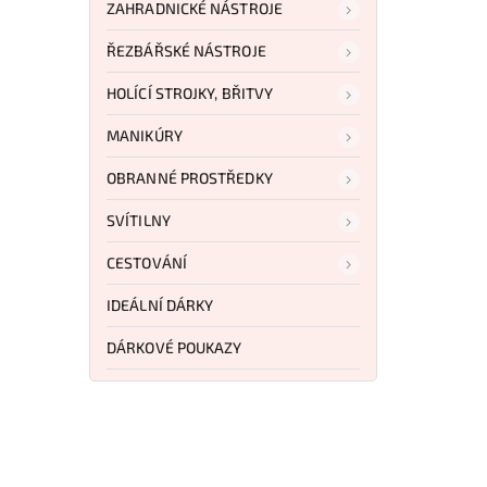
ZAHRADNICKÉ NÁSTROJE
ŘEZBÁŘSKÉ NÁSTROJE
HOLÍCÍ STROJKY, BŘITVY
MANIKÚRY
943 Kč
–13 %
OBRANNÉ PROSTŘEDKY
Kód:
TPGR01
Kód:
MT2046BK
SVÍTILNY
eaper
Tlačná dýka 2ks
CESTOVÁNÍ
IDEÁLNÍ DÁRKY
u
Do košíku
DÁRKOVÉ POUKAZY
Kč
818 Kč