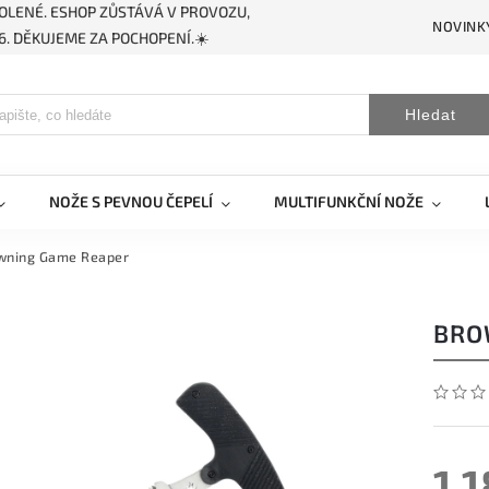
OLENÉ. ESHOP ZŮSTÁVÁ V PROVOZU,
NOVINK
. DĚKUJEME ZA POCHOPENÍ.☀️
Hledat
NOŽE S PEVNOU ČEPELÍ
MULTIFUNKČNÍ NOŽE
wning Game Reaper
BRO
1 