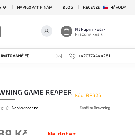
Y 💎
NAVIGOVAT K NÁM
BLOG
RECENZE
NÁVODY
Nákupní košík
Prázdný košík
LIMITOVANÉ EDICE
BROUSKY, BRUSKY, OCÍLKY
+420774444281
DOPLŇKY
WNING GAME REAPER
Kód:
BR926
Značka:
Browning
Neohodnoceno
189 Kč
Na dotaz