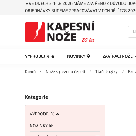
☀️VE DNECH 3-14.8 2026 MÁME ZAVŘENO Z DŮVODU DOV
OBJEDNÁVKY BUDEME ZPRACOVÁVAT V PONDĚLÍ 17.8.2026
VÝPRODEJ % 🔥
NOVINKY 💎
ZAVÍRACÍ NOŽE
Domů
/
Nože s pevnou čepelí
/
Tlačné dýky
/
Bro
Kategorie
VÝPRODEJ % 🔥
NOVINKY 💎