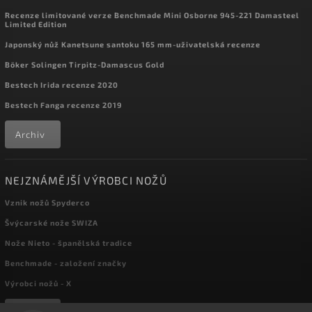
Recenze limitované verze Benchmade Mini Osborne 945-221 Damasteel
Limited Edition
Japonský nůž Kanetsune santoku 165 mm-uživatelská recenze
Böker Solingen Tirpitz-Damascus Gold
Bestech Irida recenze 2020
Bestech Fanga recenze 2019
Archiv
NEJZNÁMĚJŠÍ VÝROBCI NOŽŮ
Vznik nožů Spyderco
Švýcarské nože SWIZA
Nože Nieto - španělská tradice
Benchmade - založení značky
Výrobci nožů - X