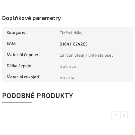
Doplňkové parametry
Kategorie
:
Tlačné dýky
EAN
:
816411024265
Materiál čepele
:
Carbon Steel / uhlíkatá ocel
Délka čepele
:
5 až 6 cm
Materiál rukojeti
:
micarta
PODOBNÉ PRODUKTY
Previous
Next