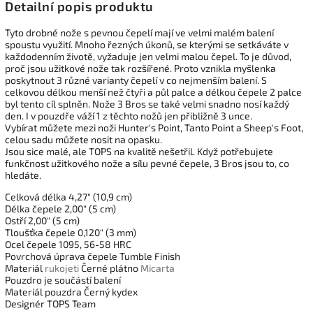
Detailní popis produktu
Tyto drobné nože s pevnou čepelí mají ve velmi malém balení
spoustu využití. Mnoho řezných úkonů, se kterými se setkáváte v
každodenním životě, vyžaduje jen velmi malou čepel. To je důvod,
proč jsou užitkové nože tak rozšířené. Proto vznikla myšlenka
poskytnout 3 různé varianty čepelí v co nejmenším balení. S
celkovou délkou menší než čtyři a půl palce a délkou čepele 2 palce
byl tento cíl splněn. Nože 3 Bros se také velmi snadno nosí každý
den. I v pouzdře váží 1 z těchto nožů jen přibližně 3 unce.
Vybírat můžete mezi noži Hunter's Point, Tanto Point a Sheep's Foot,
celou sadu můžete nosit na opasku.
Jsou sice malé, ale TOPS na kvalitě nešetřil. Když potřebujete
funkčnost užitkového nože a sílu pevné čepele, 3 Bros jsou to, co
hledáte.
Celková délka 4,27" (10,9 cm)
Délka čepele 2,00" (5 cm)
Ostří 2,00" (5 cm)
Tloušťka čepele 0,120" (3 mm)
Ocel čepele 1095, 56-58 HRC
Povrchová úprava čepele Tumble Finish
Materiál
rukojeti
Černé plátno
Micarta
Pouzdro je součástí balení
Materiál pouzdra Černý kydex
Designér TOPS Team