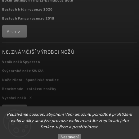
Böker Solingen Tirpitz-Damascus Gold
Bestech Irida recenze 2020
Bestech Fanga recenze 2019
Archiv
NEJZNÁMĚJŠÍ VÝROBCI NOŽŮ
Vznik nožů Spyderco
Švýcarské nože SWIZA
Nože Nieto - španělská tradice
Benchmade - založení značky
Výrobci nožů - X
Archiv
Používáme cookies, abychom Vám umožnili pohodlné prohlížení
webu a díky analýze provozu webu neustále zlepšovali jeho
funkce, výkon a použitelnost.
Copyright 2026
kapesni-noze.cz
. Všechna práva vyhrazena.
☀️Ve dnech 3-14.8 2026 máme zavřeno z důvodu
DOVOLENÉ. Eshop zůstává v provozu, objednávky
Nastavení
Upravit nastavení cookies