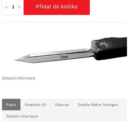
Přidat do košíku
Detailní informace
Popis
Podobné (8)
Diskuze
Značka
Böker Solingen
Ostatní informace