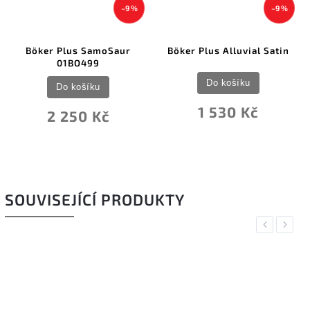
–9 %
–9 %
Böker Plus SamoSaur
Böker Plus Alluvial Satin
01BO499
Do košíku
Do košíku
1 530 Kč
2 250 Kč
SOUVISEJÍCÍ PRODUKTY
Previous
Next