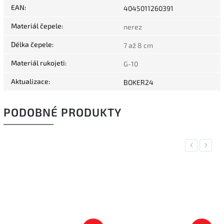
EAN
:
4045011260391
Materiál čepele
:
nerez
Délka čepele
:
7 až 8 cm
Materiál rukojeti
:
G-10
Aktualizace
:
BOKER24
PODOBNÉ PRODUKTY
Previous
Next