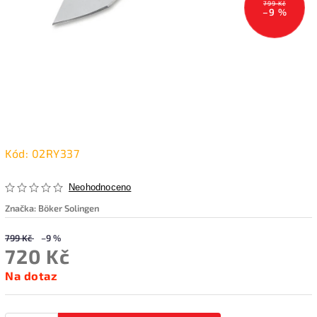
799 Kč
–9 %
Kód:
02RY337
Neohodnoceno
Značka:
Böker Solingen
799 Kč
–9 %
720 Kč
Na dotaz