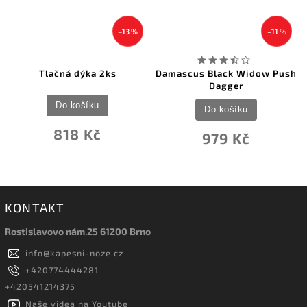
–13 %
–11 %
Tlačná dýka 2ks
Damascus Black Widow Push
Dagger
Do košíku
Do košíku
818 Kč
979 Kč
KONTAKT
Rostislavovo nám.25 61200 Brno
info
@
kapesni-noze.cz
+420774444281
+420541214375
Naše videa na Youtube