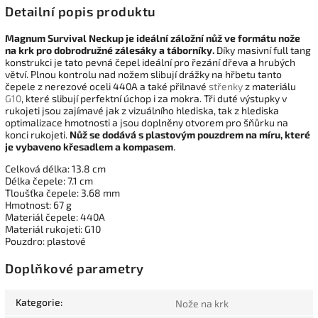
Detailní popis produktu
Magnum Survival Neckup je ideální záložní nůž ve formátu nože
na krk pro dobrodružné zálesáky a táborníky.
Díky masivní full tang
konstrukci je tato pevná čepel ideální pro řezání dřeva a hrubých
větví. Plnou kontrolu nad nožem slibují drážky na hřbetu tanto
čepele z nerezové oceli 440A a také přilnavé
střenky
z materiálu
G10
, které slibují perfektní úchop i za mokra. Tři duté výstupky v
rukojeti jsou zajímavé jak z vizuálního hlediska, tak z hlediska
optimalizace hmotnosti a jsou doplněny otvorem pro šňůrku na
konci rukojeti.
Nůž se dodává s plastovým pouzdrem na míru, které
je vybaveno křesadlem a kompasem
.
Celková délka: 13.8 cm
Délka čepele: 7.1 cm
Tloušťka čepele: 3.68 mm
Hmotnost: 67 g
Materiál čepele: 440A
Materiál rukojeti: G10
Pouzdro: plastové
Doplňkové parametry
Kategorie
:
Nože na krk