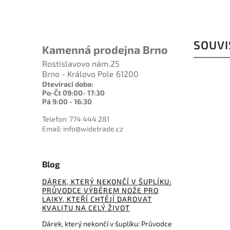
SOUVI
Kamenná prodejna Brno
Rostislavovo nám.25
Brno - Královo Pole 61200
Otevírací doba:
Po-Čt 09:00- 17:30
Pá 9:00 - 16:30
Telefon: 774 444 281
Email: info@widetrade.cz
3 042 Kč
Blog
–6 %
DÁREK, KTERÝ NEKONČÍ V ŠUPLÍKU:
Kód:
FRD2104
PRŮVODCE VÝBĚREM NOŽE PRO
LAIKY, KTEŘÍ CHTĚJÍ DAROVAT
Fred Perrin La Griffe
KVALITU NA CELÝ ŽIVOT
Blackwash 440C Black G10
Dárek, který nekončí v šuplíku: Průvodce
Do košíku