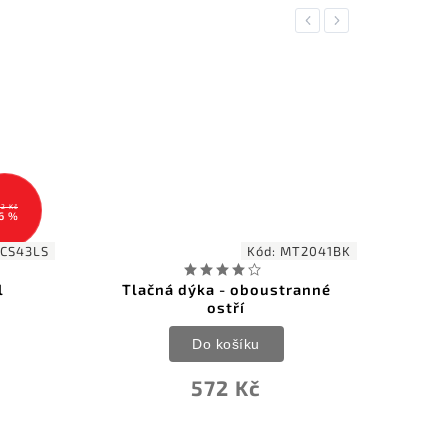
Previous
Next
2 Kč
6 %
CS43LS
Kód:
MT2041BK
l
Tlačná dýka - oboustranné
Col
ostří
Do košíku
572 Kč