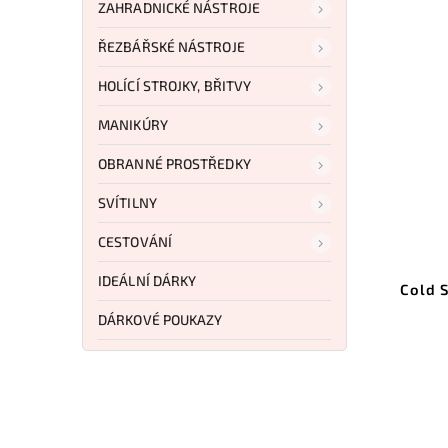
ZAHRADNICKÉ NÁSTROJE
ŘEZBÁŘSKÉ NÁSTROJE
HOLÍCÍ STROJKY, BŘITVY
MANIKÚRY
OBRANNÉ PROSTŘEDKY
SVÍTILNY
CESTOVÁNÍ
Kód:
TP3BRCMB
IDEÁLNÍ DÁRKY
Tops 3 Bros Combo Set
Cold S
DÁRKOVÉ POUKAZY
Do košíku
7 227 Kč