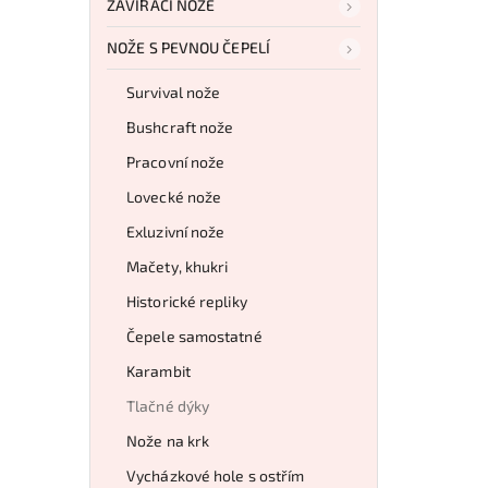
ZAVÍRACÍ NOŽE
NOŽE S PEVNOU ČEPELÍ
Survival nože
Bushcraft nože
Pracovní nože
Lovecké nože
Exluzivní nože
Mačety, khukri
Historické repliky
Čepele samostatné
Karambit
Tlačné dýky
Nože na krk
Vycházkové hole s ostřím