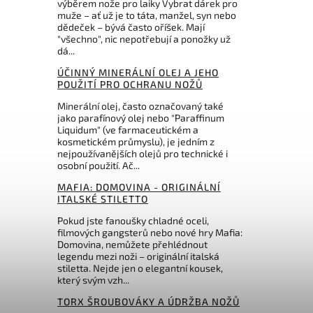
výběrem nože pro laiky Vybrat dárek pro
muže – ať už je to táta, manžel, syn nebo
dědeček – bývá často oříšek. Mají
2 852 Kč
"všechno", nic nepotřebují a ponožky už
dá...
ÚČINNÝ MINERÁLNÍ OLEJ A JEHO
POUŽITÍ PRO OCHRANU NOŽŮ
Minerální olej, často označovaný také
jako parafínový olej nebo "Paraffinum
Liquidum" (ve farmaceutickém a
kosmetickém průmyslu), je jedním z
nejpoužívanějších olejů pro technické i
osobní použití. Ač...
MAFIA: DOMOVINA - ORIGINÁLNÍ
ITALSKÉ STILETTO
Pokud jste fanoušky chladné oceli,
filmových gangsterů nebo nové hry Mafia:
Domovina, nemůžete přehlédnout
legendu mezi noži – originální italská
stiletta. Nejde jen o elegantní kousek,
který svým vzh...
TORX ŠROUBOVÁKY A ÚDRŽBA NOŽŮ