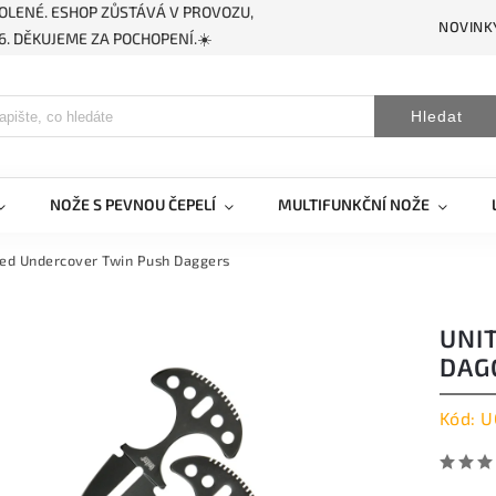
OLENÉ. ESHOP ZŮSTÁVÁ V PROVOZU,
NOVINK
. DĚKUJEME ZA POCHOPENÍ.☀️
Hledat
NOŽE S PEVNOU ČEPELÍ
MULTIFUNKČNÍ NOŽE
ted Undercover Twin Push Daggers
UNI
DAG
Kód:
U