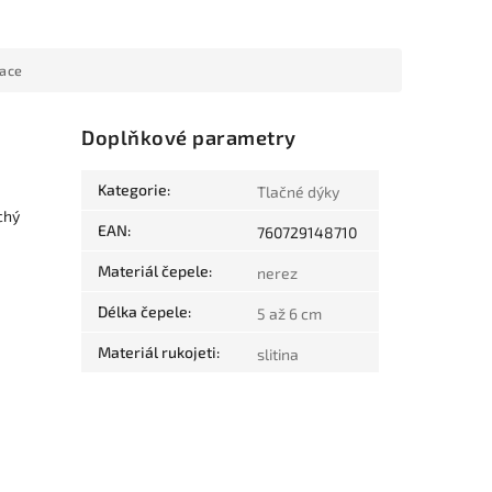
mace
Doplňkové parametry
Kategorie
:
Tlačné dýky
chý
EAN
:
760729148710
Materiál čepele
:
nerez
Délka čepele
:
5 až 6 cm
Materiál rukojeti
:
slitina