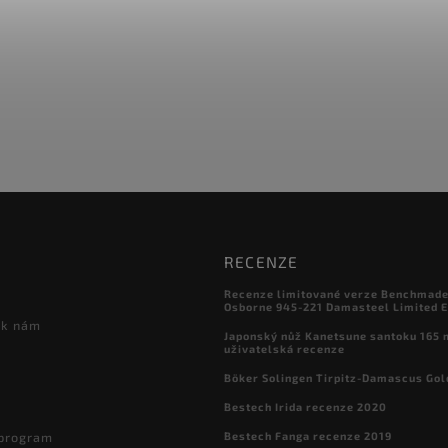
RECENZE
Recenze limitované verze Benchmade

Osborne 945-221 Damasteel Limited E
 k nám
Japonský nůž Kanetsune santoku 165
uživatelská recenze
Böker Solingen Tirpitz-Damascus Gol
Bestech Irida recenze 2020
Bestech Fanga recenze 2019
 program