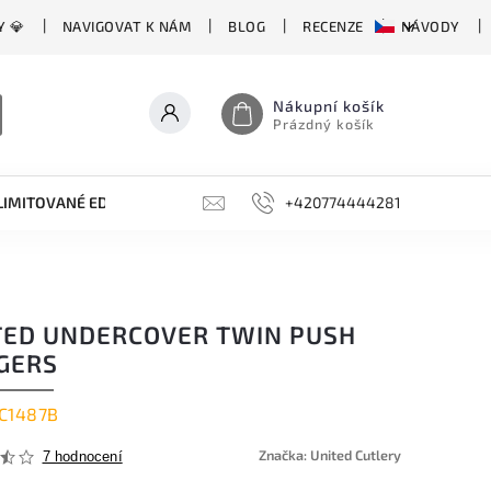
Y 💎
NAVIGOVAT K NÁM
BLOG
RECENZE
NÁVODY
Nákupní košík
Prázdný košík
LIMITOVANÉ EDICE
BROUSKY, BRUSKY, OCÍLKY
+420774444281
DOPLŇKY
TED UNDERCOVER TWIN PUSH
GERS
C1487B
Značka:
United Cutlery
7 hodnocení