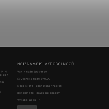
NEJZNÁMĚJŠÍ VÝROBCI NOŽŮ
 Mini
Vznik nožů Spyderco
dition
Švýcarské nože SWIZA
 mm-
Nože Nieto - španělská tradice
d
Benchmade - založení značky
Výrobci nožů - X