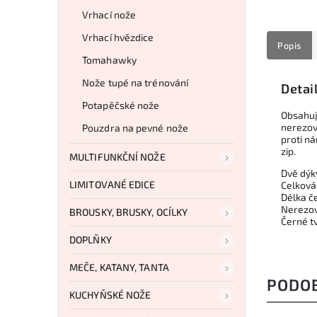
Vrhací nože
Vrhací hvězdice
Popis
Tomahawky
Nože tupé na trénování
Detai
Potapěčské nože
Obsahuj
nerezov
Pouzdra na pevné nože
proti n
zip.
MULTIFUNKČNÍ NOŽE
Dvě dýk
LIMITOVANÉ EDICE
Celková
Délka č
Nerezov
BROUSKY, BRUSKY, OCÍLKY
Černé t
DOPLŇKY
MEČE, KATANY, TANTA
PODO
KUCHYŇSKÉ NOŽE