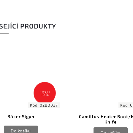
SEJÍCÍ PRODUKTY
1 499 Kč
–9 %
Kód:
02BO037
Kód:
C
Böker Sigyn
Camillus Heater Boot/
Knife
Do košíku
Do košíku