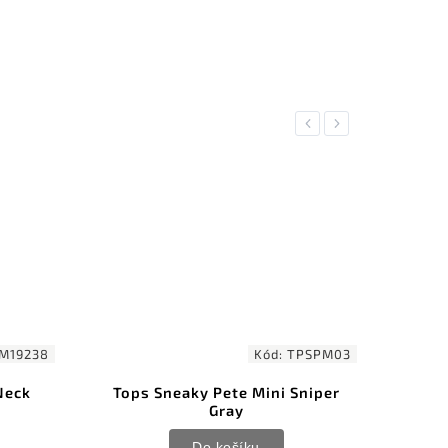
Previous
Next
M19238
Kód:
TPSPM03
Neck
Tops Sneaky Pete Mini Sniper
Fr
Gray
Do košíku