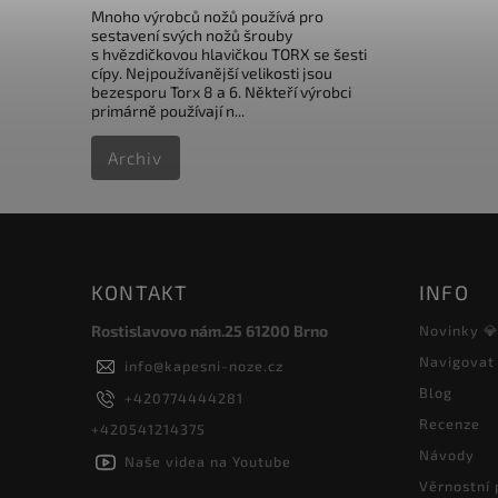
Mnoho výrobců nožů používá pro
sestavení svých nožů šrouby
s hvězdičkovou hlavičkou TORX se šesti
cípy. Nejpoužívanější velikosti jsou
bezesporu Torx 8 a 6. Někteří výrobci
primárně používají n...
Archiv
KONTAKT
INFO
Rostislavovo nám.25 61200 Brno
Novinky 
Navigovat
info
@
kapesni-noze.cz
Blog
+420774444281
Recenze
+420541214375
Návody
Naše videa na Youtube
Věrnostní