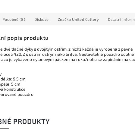
Podobné (8)
Diskuze
Značka
United Cutlery
Ostatní infor
lní popis produktu
e dvě tlačné dýky s dvojitým ostřím, z nichž každá je vyrobena z pevné
é oceli 420J2 s ostřím ostrým jako břitva. Nastavitelné pouzdro odolné
árazu je vybaveno nylonovým páskem na ruku/nohu se zapínáním na su
y
 délka: 9,5 cm
epele: 5 cm
á konstrukce
varované pouzdro
BNÉ PRODUKTY