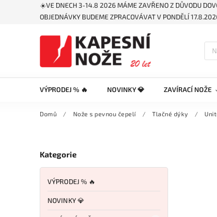
☀️VE DNECH 3-14.8 2026 MÁME ZAVŘENO Z DŮVODU DOV
OBJEDNÁVKY BUDEME ZPRACOVÁVAT V PONDĚLÍ 17.8.2026
VÝPRODEJ % 🔥
NOVINKY 💎
ZAVÍRACÍ NOŽE
Domů
/
Nože s pevnou čepelí
/
Tlačné dýky
/
Uni
Kategorie
VÝPRODEJ % 🔥
NOVINKY 💎