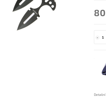
80
Detailn