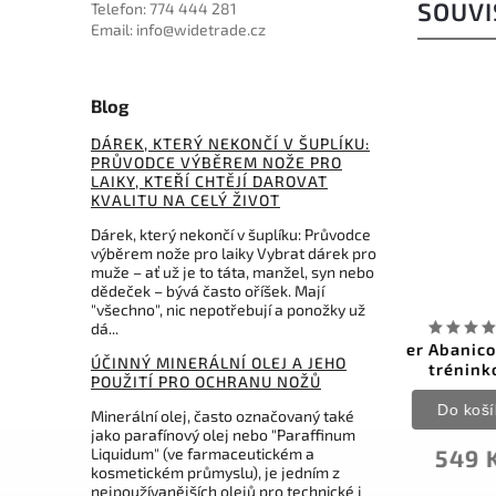
SOUVI
Telefon: 774 444 281
Email: info@widetrade.cz
Blog
DÁREK, KTERÝ NEKONČÍ V ŠUPLÍKU:
PRŮVODCE VÝBĚREM NOŽE PRO
LAIKY, KTEŘÍ CHTĚJÍ DAROVAT
KVALITU NA CELÝ ŽIVOT
Dárek, který nekončí v šuplíku: Průvodce
výběrem nože pro laiky Vybrat dárek pro
649 Kč
–15 %
muže – ať už je to táta, manžel, syn nebo
dědeček – bývá často oříšek. Mají
13BTR
Kód:
N101C-E
"všechno", nic nepotřebují a ponožky už
dá...
iner
Joker Abanico motýlek
B
ÚČINNÝ MINERÁLNÍ OLEJ A JEHO
tréninkový
POUŽITÍ PRO OCHRANU NOŽŮ
Do košíku
Minerální olej, často označovaný také
jako parafínový olej nebo "Paraffinum
Liquidum" (ve farmaceutickém a
549 Kč
kosmetickém průmyslu), je jedním z
nejpoužívanějších olejů pro technické i