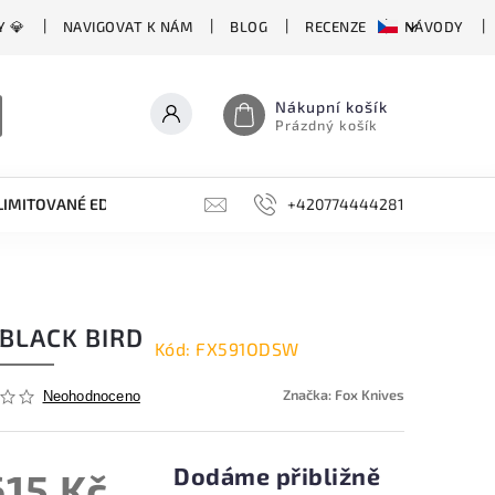
Y 💎
NAVIGOVAT K NÁM
BLOG
RECENZE
NÁVODY
Nákupní košík
Prázdný košík
LIMITOVANÉ EDICE
BROUSKY, BRUSKY, OCÍLKY
+420774444281
DOPLŇKY
 BLACK BIRD
Kód:
FX591ODSW
Značka:
Fox Knives
Neohodnoceno
Dodáme přibližně
615 Kč