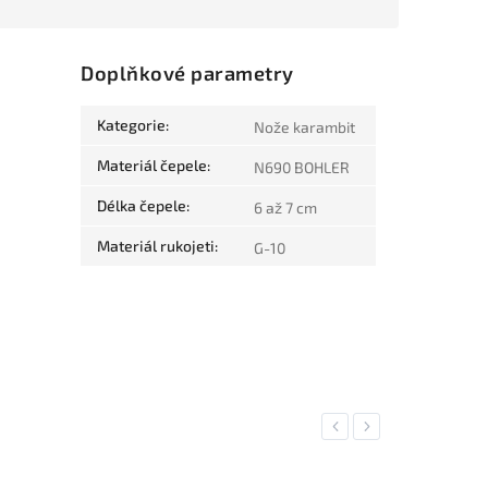
Doplňkové parametry
Kategorie
:
Nože karambit
Materiál čepele
:
N690 BOHLER
Délka čepele
:
6 až 7 cm
Materiál rukojeti
:
G-10
Previous
Next