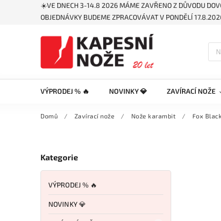
☀️VE DNECH 3-14.8 2026 MÁME ZAVŘENO Z DŮVODU DOV
OBJEDNÁVKY BUDEME ZPRACOVÁVAT V PONDĚLÍ 17.8.2026
VÝPRODEJ % 🔥
NOVINKY 💎
ZAVÍRACÍ NOŽE
Domů
/
Zavírací nože
/
Nože karambit
/
Fox Black
Kategorie
VÝPRODEJ % 🔥
NOVINKY 💎