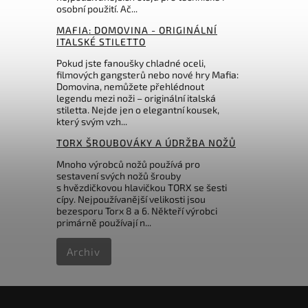
osobní použití. Ač...
MAFIA: DOMOVINA - ORIGINÁLNÍ
ITALSKÉ STILETTO
Pokud jste fanoušky chladné oceli,
filmových gangsterů nebo nové hry Mafia:
Domovina, nemůžete přehlédnout
legendu mezi noži – originální italská
stiletta. Nejde jen o elegantní kousek,
který svým vzh...
TORX ŠROUBOVÁKY A ÚDRŽBA NOŽŮ
Mnoho výrobců nožů používá pro
sestavení svých nožů šrouby
s hvězdičkovou hlavičkou TORX se šesti
cípy. Nejpoužívanější velikosti jsou
bezesporu Torx 8 a 6. Někteří výrobci
primárně používají n...
Archiv