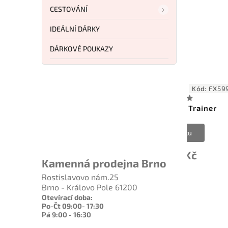
CESTOVÁNÍ
IDEÁLNÍ DÁRKY
DÁRKOVÉ POUKAZY
FX597
Kód:
FX599TK
Fox Karambit Trainer
Ma
Do košíku
2 915 Kč
Kamenná prodejna Brno
Rostislavovo nám.25
Brno - Královo Pole 61200
Otevírací doba:
Po-Čt 09:00- 17:30
Pá 9:00 - 16:30