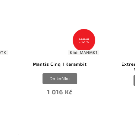
1 509 Kč
–32 %
Kód:
MANMK1
Kód:
EX
ntis Cinq 1 Karambit
Extrema Ratio Nightm
Stone Washed
Do košíku
Do košíku
1 016 Kč
7 849 Kč