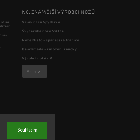
NEJZNÁMĚJŠÍ VÝROBCI NOŽŮ
 Mini
Vznik nožů Spyderco
dition
Švýcarské nože SWIZA
 mm-
Nože Nieto - španělská tradice
d
Benchmade - založení značky
Výrobci nožů - X
Archiv
Souhlasím