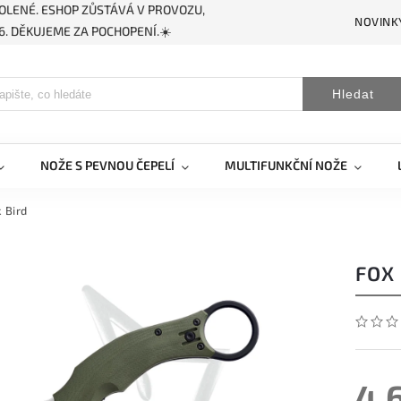
OLENÉ. ESHOP ZŮSTÁVÁ V PROVOZU,
NOVINK
. DĚKUJEME ZA POCHOPENÍ.☀️
Hledat
NOŽE S PEVNOU ČEPELÍ
MULTIFUNKČNÍ NOŽE
 Bird
FOX
4 