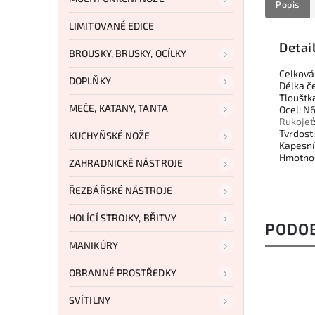
Popis
LIMITOVANÉ EDICE
Detai
BROUSKY, BRUSKY, OCÍLKY
Celková
DOPLŇKY
Délka č
Tloušťk
MEČE, KATANY, TANTA
Ocel: N
Rukojeť
Tvrdost
KUCHYŇSKÉ NOŽE
Kapesn
Hmotnos
ZAHRADNICKÉ NÁSTROJE
ŘEZBÁŘSKÉ NÁSTROJE
HOLÍCÍ STROJKY, BŘITVY
PODO
MANIKÚRY
OBRANNÉ PROSTŘEDKY
SVÍTILNY