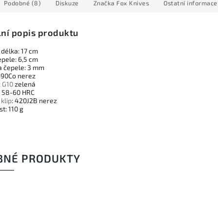
Podobné (8)
Diskuze
Značka
Fox Knives
Ostatní informace
lní popis produktu
 délka: 17 cm
epele: 6,5 cm
a čepele: 3 mm
690Co nerez
:
G10
zelená
: 58-60 HRC
í
klip
: 420J2B nerez
t: 110 g
BNÉ PRODUKTY