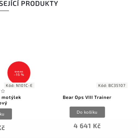
SEJÍCÍ PRODUKTY
Kód:
BC35107
Kód:
ear Ops VIII Trainer
JKR motýlek tréninko
rainbow
Do košíku
Do košíku
4 641 Kč
497 Kč