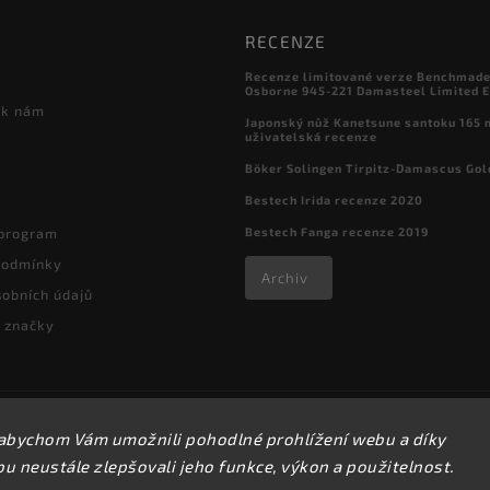
RECENZE
Recenze limitované verze Benchmade

Osborne 945-221 Damasteel Limited E
 k nám
Japonský nůž Kanetsune santoku 165
uživatelská recenze
Böker Solingen Tirpitz-Damascus Gol
Bestech Irida recenze 2020
Bestech Fanga recenze 2019
 program
podmínky
Archiv
obních údajů
 značky
Copyright 2026
kapesni-noze.cz
. Všechna práva vyhrazena.
abychom Vám umožnili pohodlné prohlížení webu a díky
Upravit nastavení cookies
 neustále zlepšovali jeho funkce, výkon a použitelnost.