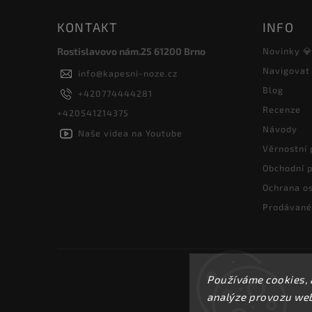
KONTAKT
INFO
Rostislavovo nám.25 61200 Brno
Novinky 
Navigovat
info
@
kapesni-noze.cz
Blog
+420774444281
Recenze
+420541214375
Návody
Naše videa na Youtube
Věrnostní
Obchodní 
Ochrana os
Prodávané
Používáme cookies, 
analýze provozu webu